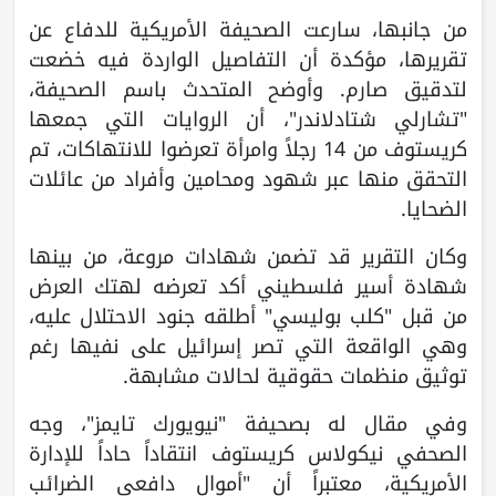
من جانبها، سارعت الصحيفة الأمريكية للدفاع عن
تقريرها، مؤكدة أن التفاصيل الواردة فيه خضعت
لتدقيق صارم. وأوضح المتحدث باسم الصحيفة،
"تشارلي شتادلاندر"، أن الروايات التي جمعها
كريستوف من 14 رجلاً وامرأة تعرضوا للانتهاكات، تم
التحقق منها عبر شهود ومحامين وأفراد من عائلات
الضحايا.
وكان التقرير قد تضمن شهادات مروعة، من بينها
شهادة أسير فلسطيني أكد تعرضه لهتك العرض
من قبل "كلب بوليسي" أطلقه جنود الاحتلال عليه،
وهي الواقعة التي تصر إسرائيل على نفيها رغم
توثيق منظمات حقوقية لحالات مشابهة.
وفي مقال له بصحيفة "نيويورك تايمز"، وجه
الصحفي نيكولاس كريستوف انتقاداً حاداً للإدارة
الأمريكية، معتبراً أن "أموال دافعي الضرائب