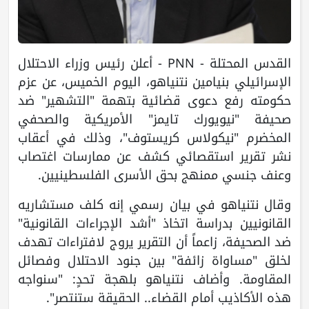
القدس المحتلة - PNN - أعلن رئيس وزراء الاحتلال
الإسرائيلي بنيامين نتنياهو، اليوم الخميس، عن عزم
حكومته رفع دعوى قضائية بتهمة "التشهير" ضد
صحيفة "نيويورك تايمز" الأمريكية والصحفي
المخضرم "نيكولاس كريستوف"، وذلك في أعقاب
نشر تقرير استقصائي كشف عن ممارسات اغتصاب
وعنف جنسي ممنهج بحق الأسرى الفلسطينيين.
وقال نتنياهو في بيان رسمي إنه كلف مستشاريه
القانونيين بدراسة اتخاذ "أشد الإجراءات القانونية"
ضد الصحيفة، زاعماً أن التقرير يروج لافتراءات تهدف
لخلق "مساواة زائفة" بين جنود الاحتلال وفصائل
المقاومة. وأضاف نتنياهو بلهجة تحدٍ: "سنواجه
هذه الأكاذيب أمام القضاء.. الحقيقة ستنتصر".