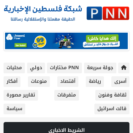
جولة سريعة
PNN مختارات
دولي
محليات
أسرى
رياضة
أقتصاد
منوعات
أفكار
ثقافة وفنون
متفرقات
تقارير مصورة
قالت اسرائيل
سياسة
الشريط الاخباري