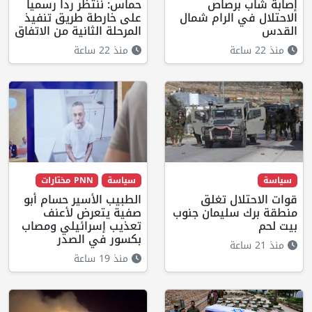
إصابة شاب برصاص
حماس: ننتظر رداً رسمياً
الاحتلال في الرام شمال
على خارطة طريق تنفيذ
القدس
المرحلة الثانية من الاتفاق
منذ 22 ساعة
منذ 22 ساعة
سياسة
سياسة
PNN مختارات
قوات الاحتلال تغلق
الطبيب الأسير حسام أبو
منطقة برك سليمان جنوب
صفية يتعرض لأعنف
بيت لحم
تعذيب إسرائيلي ومصاب
بكسور في الصدر
منذ 21 ساعة
منذ 19 ساعة