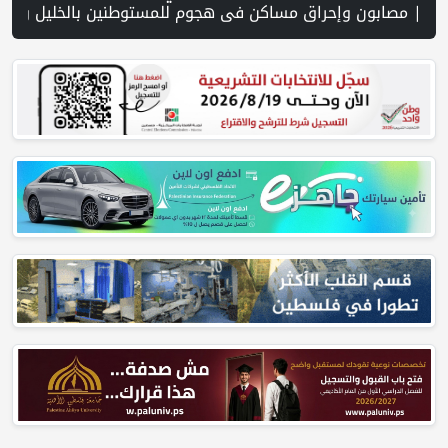
النهائية | نتنياهو يختصر مشاركته في مراسم رسمية بسبب "تطورات سياسية وعسكرية" | أزمة السياحة في بيت لحم… ليست بسبب الاحتلال وحده! بقلم اليس قيسية | الاتحاد الفلسطيني للشطرنج يختتم مشاركته في البطولة العربية للفئات العمرية | تقرير: مخطط استيطاني جديد لتوسيع "جيلو" يعمّق الفصل بين القدس وجنوب الضفة | ال