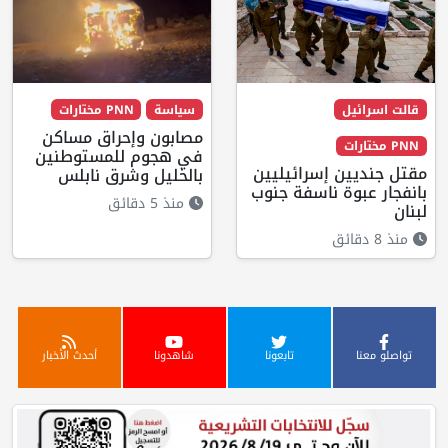
قالت اسرائيل
سياسة
PNN مختارات
مصابون وإحراق مساكن
PNN مختارات
في هجوم للمستوطنين
مقتل جنديين إسرائيليين
بالخليل وشرق نابلس
بانفجار عبوة ناسفة جنوب
منذ 5 دقائق
لبنان
منذ 8 دقائق
تواصلو معنا
تابعونا
شاهدونا
أحدث الأخبار