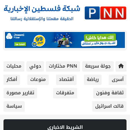
جولة سريعة
PNN مختارات
دولي
محليات
أسرى
رياضة
أقتصاد
منوعات
أفكار
ثقافة وفنون
متفرقات
تقارير مصورة
قالت اسرائيل
سياسة
الشريط الاخباري