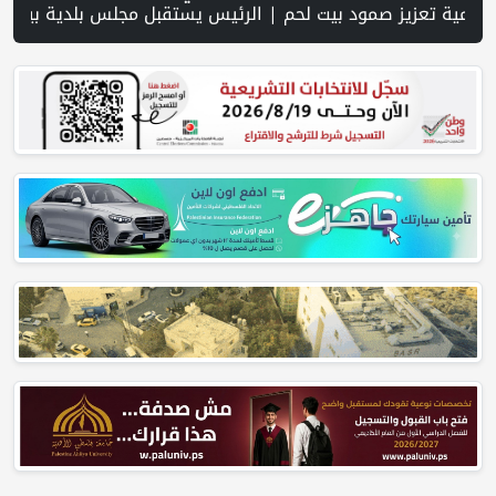
وم للمستوطنين الإرهابيين على بيت فوريك | الرئيس يستقبل مجلس بلدية بيت لحم ويؤكد النهوض بالواقع السياحي والتنموي فيها | الإمارات: استهداف سفينة تابعة لـ”أدنوك” بصاروخ