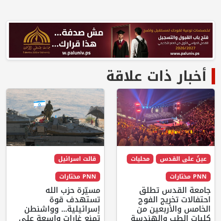
أخبار ذات علاقة
عينٌ على القدس
محليات
قالت اسرائيل
PNN مختارات
PNN مختارات
جامعة القدس تطلق
مسيّرة حزب الله
احتفالات تخريج الفوج
تستهدف قوة
الخامس والأربعين من
إسرائيلية... وواشنطن
كليات الطب والهندسة
تمنع غارات واسعة على