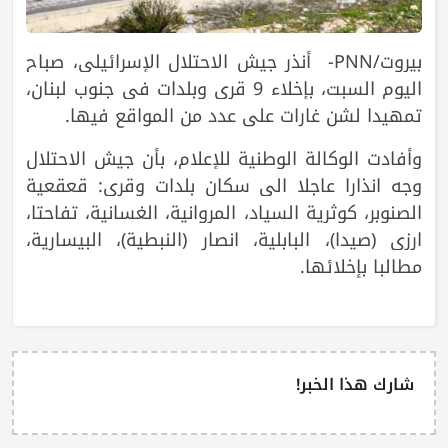
بيروت/PNN- أنذر جيش الاحتلال الإسرائيلي، صباح
اليوم السبت، بإخلاء 9 قرى وبلدات في جنوب لبنان،
تمهيدا لشن غارات على عدد من المواقع فيها.
وأفادت الوكالة الوطنية للإعلام، بأن جيش الاحتلال
وجه انذارا عاجلا الى سكان بلدات وقرى: قعقعية
الصنوبر، كوثرية السياد، المروانية، الغسانية، تفاحتا،
ارزي (صيدا)، البابلية، انصار (النبطية)، البيسارية،
مطالبا بإخلائها.
شارك هذا الخبر!