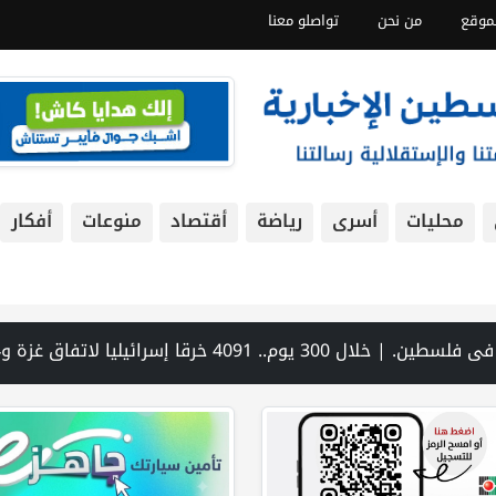
موقع
من نحن
تواصلو معنا
محليات
أسرى
رياضة
أقتصاد
منوعات
أفكار