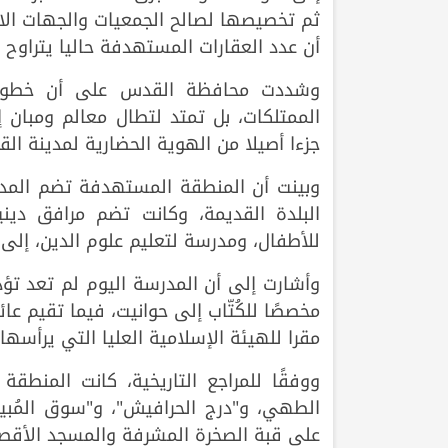
ثم تخصيصها لصالح الجمعيات والجهات الاس
أن عدد العقارات المستهدفة حاليا يتراوح بين 15 و20 عق
وشددت محافظة القدس على أن خطورة 
الممتلكات، بل تمتد لتطال معالم ومبان 
جزءا أصيلا من الهوية الحضارية لمدينة ال
وبينت أن المنطقة المستهدفة تضم المد
البلدة القديمة، وكانت تضم مرافق دينية
للأطفال، ومدرسة لتعليم علوم الدين، إلى 
وأشارت إلى أن المدرسة اليوم لم تعد تؤد
مخصصًا للكُتّاب إلى حوانيت، فيما تقيم عا
مقرا للهيئة الإسلامية العليا التي يرأسها
ووفقًا للمراجع التاريخية، كانت المنط
الطهي، و"درج الحرافيش"، و"سوق المُبي
على قبة الصخرة المشرفة والمسجد الأقصى