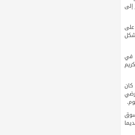
 إلى
على
شكل
 في
ريم
 كان
أرضي
وم.
سوق
يما