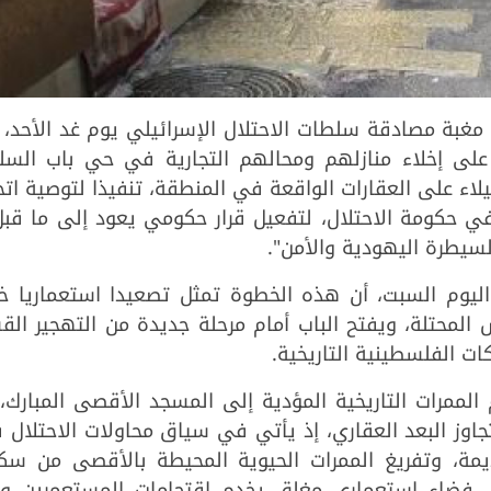
دس من مغبة مصادقة سلطات الاحتلال الإسرائيلي يوم غد الأحد،
لى إخلاء منازلهم ومحالهم التجارية في حي باب السل
لاء على العقارات الواقعة في المنطقة، تنفيذا لتوصية ات
لسيطرة اليهودية والأمن".
اليوم السبت، أن هذه الخطوة تمثل تصعيدا استعماريا خط
لمحتلة، ويفتح الباب أمام مرحلة جديدة من التهجير الق
ت الفلسطينية التاريخية.
لممرات التاريخية المؤدية إلى المسجد الأقصى المبارك،
اوز البعد العقاري، إذ يأتي في سياق محاولات الاحتلال
يمة، وتفريغ الممرات الحيوية المحيطة بالأقصى من سكا
إلى فضاء استعماري مغلق يخدم اقتحامات المستعمرين وي