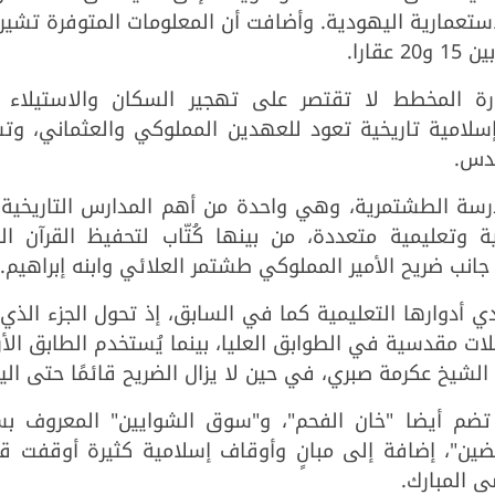
تعمارية اليهودية. وأضافت أن المعلومات المتوفرة تشير
ارا.
المخطط لا تقتصر على تهجير السكان والاستيلاء 
إسلامية تاريخية تعود للعهدين المملوكي والعثماني، وت
قدس.
رسة الطشتمرية، وهي واحدة من أهم المدارس التاريخية
 وتعليمية متعددة، من بينها كُتّاب لتحفيظ القرآن الك
جانب ضريح الأمير المملوكي طشتمر العلائي وابنه إبراهيم.
ي أدوارها التعليمية كما في السابق، إذ تحول الجزء الذي
ئلات مقدسية في الطوابق العليا، بينما يُستخدم الطابق ال
 الشيخ عكرمة صبري، في حين لا يزال الضريح قائمًا حتى الي
قة تضم أيضا "خان الفحم"، و"سوق الشوايين" المعروف ب
ضين"، إضافة إلى مبانٍ وأوقاف إسلامية كثيرة أوقفت قد
 المبارك.