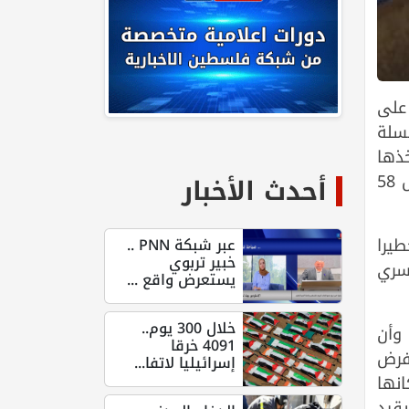
 على
سلة
خذها
ما يسمى وزير "القدس والتراث" السابق في حكومة الاحتلال، لتفعيل قرار حكومي يعود إلى ما قبل 58
أحدث الأخبار
يرا
عبر شبكة PNN ..
خبير تربوي
سري
يستعرض واقع ...
خلال 300 يوم..
 وأن
4091 خرقا
 فرض
إسرائيليا لاتفا...
نها
قيد