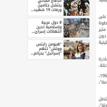
الدفاع المدني
ينتشل جثامين
ورفات 19 شهيد...
على
8 دول عربية
طوة
وإسلامية تدين
ئير
انتهاكات إسرائ...
، دون
ينية
"هيومن رايتس
ووتش" تتهم
"إسرائيل" بجرائم...
درة
تلة.
وبيّنت المحافظة أن القرار الإسرائيلي الحالي يستند إلى سياسات استيلاء قديمة تعود إلى عام 1968،
لعامة"،
عت لاحقًا لتصل
لة"،