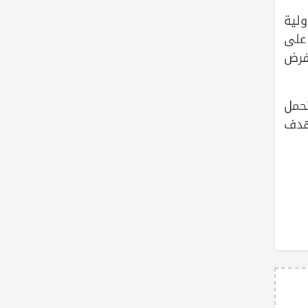
ولية
على
فرض
حمل
هدف