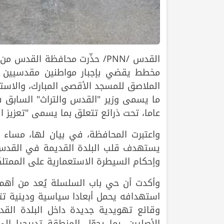
القدس /PNN/ حذّرت محافظة الق
مخطط يقضي بإجبار مواطنين مقدسيين ع
الملاصق للمسجد الأقصى المبارك، والاستي
عاما، تحت ذرائع تتعلق بما يسمى "تعزيز ا
واعتبرت المحافظة، في بيان لها، مساء 
يستهدف قلب البلدة القديمة في القدس ا
وإحكام السيطرة الاستعمارية على الممتلكا
وأكدت أن حي باب السلسلة يُعد من أهم ا
استهدافه يحمل أبعادا سياسية ودينية تتج
وقائع تهويدية جديدة داخل البلدة القد
الأصليين، بما يحوّل المنطقة تدريجيا 