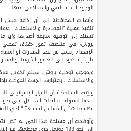
الوجود الفلسطيني والإسلامي فيها.
وأشارت المحافظة إلى أن إذاعة جيش الا
تنفيذ عملية "المصادرة والاستملاك" لعق
تستند إلى توصية سابقة أصدرها وزير ما
بروش، في من
الإفصاح رسميا عن عدد العقارات أو أسما
تاريخية تعود إلى العصور الأيوبية والمملوك
وبموجب توصية بروش، سيتم تخويل شركة 
والاستملاك"، باعتبارها الجهة الموكلة بإد
وهو ما شكّل الأساس لتوسعة "الحي اليهو
إلى نحو 133 دونما، جرى معظمها 