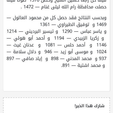
حصلت محافظة رام الله ليلى غنام — 1472 .
وبحسب النتائج فقد حصل كل من محمود العالول —
1469 و توفيق الطيراوي — 1361
و ياسر عباس — 1290 و تيسير البرديني — 1214
و زكريا الزبيدي — 1194 و أحمد أبو هولي —
1146 و أحمد حلس — 1081 و عدنان غيث —
1024 و موسى أبو زيد — 946 و دلال سلامة —
937 و محمد المدني — 898 و إياد صافي — 897
و محمد اشتية — 891.
شارك هذا الخبر!