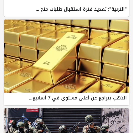
"التربية": تمديد فترة استقبال طلبات منح ...
الذهب يتراجع عن أعلى مستوى في 7 أسابيع...