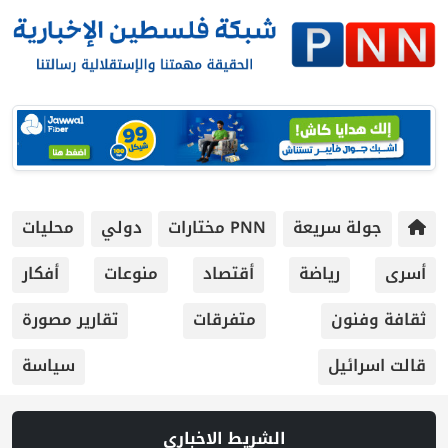
جولة سريعة
PNN مختارات
دولي
محليات
أسرى
رياضة
أقتصاد
منوعات
أفكار
ثقافة وفنون
متفرقات
تقارير مصورة
قالت اسرائيل
سياسة
الشريط الاخباري