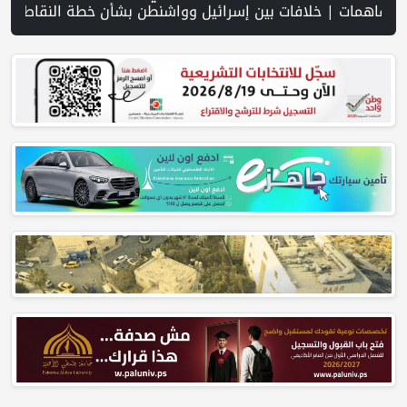
يل توسّع انتشارها العسكري في جنوب سورية وتستكمل منظومة تحصينات على امتداد الجولان | وزراء وأعضاء كنيست يضعون حجر الأساس لمستعمرة في عرابة جنوب جنين | نتنياهو يرفض خريطة "مجلس السلام": لا انسحاب من غزة قبل نزع سلاح حماس | فضيتان وبرونزية لفلسطين في ثاني أيام بطولة الحسن الدولية للتايكواندو | سلطات الاحتلال تقر باستشهاد الأسير ايهاب دياب من قطاع غزة | إسرائيل تطرح عطاء لبناء 627 وحدة استيطانية في رام الله | إجلاء طبي عبر معبر رفح شمل 78 شخصا | تقرير PNN : تصاعد عمليات هدم المنازل في مسافر يطا... عائلات بلا مأوى وحقوقيون يحذرون من انتهاك الحق في السكن | عشرات المستوطنين يقتحمون الأقصى ويؤدون طقوسًا تلمودية