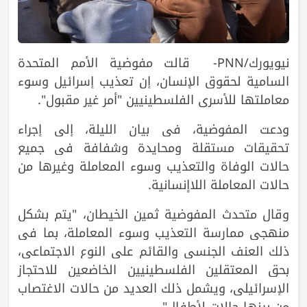
نيويورك/PNN- قالت مفوضية الأمم المتحدة
السامية لحقوق الإنسان، إن تعذيب إسرائيل وسوء
معاملتها للأسرى الفلسطينيين "أمر غير مقبول".
ودعت المفوضية، في بيان الليلة، إلى إجراء
تحقيقات مستقلة ومحايدة وشفافة في جميع
حالات الوفاة والتعذيب وسوء المعاملة وغيرها من
حالات المعاملة اللاإنسانية.
وقال متحدث المفوضية ثمين الخيطان، "يتم بشكل
منهجي ممارسة التعذيب وسوء المعاملة، بما في
ذلك العنف الجنسي والقائم على النوع الاجتماعي،
بحق المعتقلين الفلسطينيين الخاضعين للاحتجاز
الإسرائيلي، ويشمل ذلك العديد من حالات الاغتصاب
من بينها حالات لأطفال".