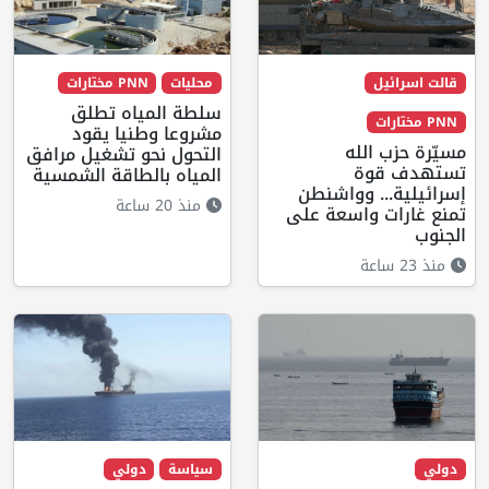
قالت اسرائيل
محليات
PNN مختارات
سلطة المياه تطلق
PNN مختارات
مشروعا وطنيا يقود
مسيّرة حزب الله
التحول نحو تشغيل مرافق
تستهدف قوة
المياه بالطاقة الشمسية
إسرائيلية... وواشنطن
منذ 20 ساعة
تمنع غارات واسعة على
الجنوب
منذ 23 ساعة
دولي
سياسة
دولي