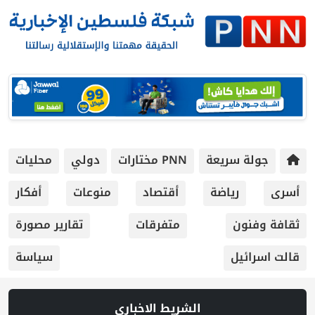
جولة سريعة
PNN مختارات
دولي
محليات
أسرى
رياضة
أقتصاد
منوعات
أفكار
ثقافة وفنون
متفرقات
تقارير مصورة
قالت اسرائيل
سياسة
الشريط الاخباري