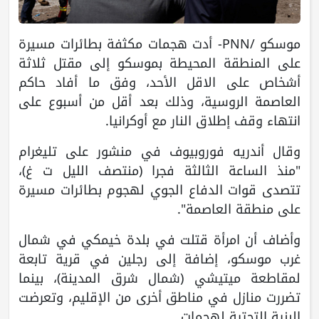
موسكو /PNN- أدت هجمات مكثفة بطائرات مسيرة
على المنطقة المحيطة بموسكو إلى مقتل ثلاثة
أشخاص على الاقل الأحد، وفق ما أفاد حاكم
العاصمة الروسية، وذلك بعد أقل من أسبوع على
انتهاء وقف إطلاق النار مع أوكرانيا.
وقال أندريه فوروبيوف في منشور على تليغرام
"منذ الساعة الثالثة فجرا (منتصف الليل ت غ)،
تتصدى قوات الدفاع الجوي لهجوم بطائرات مسيرة
على منطقة العاصمة".
وأضاف أن امرأة قتلت في بلدة خيمكي في شمال
غرب موسكو، إضافة إلى رجلين في قرية تابعة
لمقاطعة ميتيشي (شمال شرق المدينة)، بينما
تضررت منازل في مناطق أخرى من الإقليم، وتعرضت
البنية التحتية لهجمات.