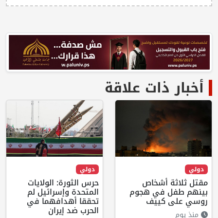
أخبار ذات علاقة
دولي
دولي
مقتل ثلاثة أشخاص
حرس الثورة: الولايات
بينهم طفل في هجوم
المتحدة وإسرائيل لم
روسي على كييف
تحققا أهدافهما في
الحرب ضد إيران
منذ يوم