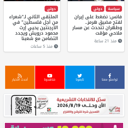
سياسة
دولي
دولي
فانس: نضغط على إيران
الملتقى الثاني لـ"شعراء
لفتح مضيق هرمز..
من أجل فلسطين" في
وطهران تتحدث عن مسار
الأرجنتين يحيي إرث
ملاحي مؤقت
محمود درويش ويجدد
التضامن مع شعبنا
منذ 21 ساعة
منذ 5 ساعات
تواصلو معنا
تابعونا
شاهدونا
أحدث الأخبار