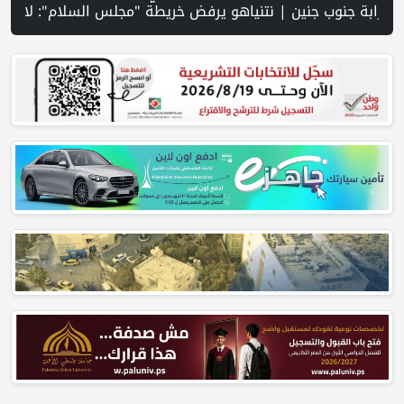
يطانية في رام الله | إجلاء طبي عبر معبر رفح شمل 78 شخصا | تقرير PNN : تصاعد عمليات هدم المنازل في مسافر يطا... عائلات بلا مأوى وحقوقيون يحذرون من انتهاك الحق في السكن | عشرات المستوطنين يقتحمون الأقصى ويؤدون طقوسًا تلمودية | مركز الاتصال الحكومي يرصد أهم التدخلات التي نفذتها