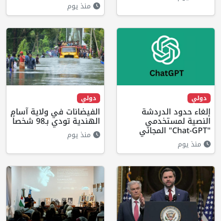
منذ يوم
دولي
دولي
إلغاء حدود الدردشة
الفيضانات في ولاية آسام
النصية لمستخدمي
الهندية تودي بـ98 شخصاً
"Chat-GPT" المجاني
منذ يوم
منذ يوم