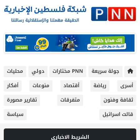
جولة سريعة
PNN مختارات
دولي
محليات
أسرى
رياضة
أقتصاد
منوعات
أفكار
ثقافة وفنون
متفرقات
تقارير مصورة
قالت اسرائيل
سياسة
الشريط الاخباري