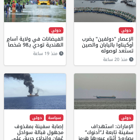
دولي
دولي
الإعصار "دولفين" يضرب
الفيضانات في ولاية آسام
أوكيناوا باليابان والصين
الهندية تودي بـ98 شخصاً
تستعد لوصوله
منذ 19 ساعة
منذ 20 ساعة
دولي
سياسة
دولي
الإمارات: استهداف
إصابة سفينة بمقذوف
سفينة تابعة لـ”أدنوك”
مجهول قبالة سواحل
بصاروخ أثناء عبورها هرمز
عُمان واندلاع حريق على