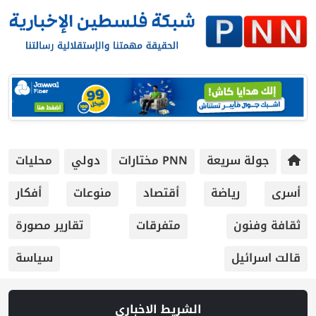
جولة سريعة
PNN مختارات
دولي
محليات
أسرى
رياضة
أقتصاد
منوعات
أفكار
ثقافة وفنون
متفرقات
تقارير مصورة
قالت اسرائيل
سياسة
الشريط الاخباري