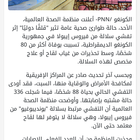
الكونغو /PNN- أعلنت منظمة الصحة العالمية،
الأحد، حالة طوارئ صحية عامة تثير "قلقًا دوليًا" إثر
تفشي سلالة من فيروس إيبولا في جمهورية
الكونغو الديمقراطية، تسببت بوفاة أكثر من 80
شخصًا، وسط تحذيرات من غياب لقاح أو علاج
مخصص لهذه السلالة.
وبحسب آخر تحديث صادر عن المراكز الإفريقية
لمكافحة الأمراض والوقاية منها، السبت، فقد أودى
التفشي الحالي بحياة 88 شخصًا، فيما سُجلت 336
حالة مشتبه بإصابتها. وأوضحت منظمة الصحة
العالمية أن التفشي مرتبط بسلالة "بونديبوغيو" من
فيروس إيبولا، وهي سلالة لا يتوفر لها لقاح
معتمد حتى الآن.
وحذرت المنظمة من أن العدد الفعلي للإصابات