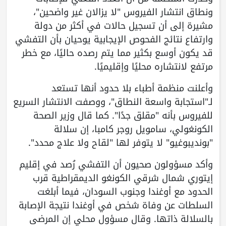
ونطاق انتشار الفيروس "لا يزالان غير واضحين"،
مشيرة إلى أن تسجيل حالات في أكثر من دولة
وارتفاع نتائج الفحوص الإيجابية يوحيان بأن التفشي
قد يكون أوسع بكثير مما يتم رصده حاليًا، مع خطر
مرتفع لانتشاره محليًا وإقليميًا.
وأعلنت منظمة أطباء بلا حدود أنها تستعد
لـ"استجابة واسعة النطاق"، ووصفت الانتشار السريع
للفيروس بأنه "مقلق جدًا". كما قال وزير الصحة
الكونغولي، سامويل روجر كامبا، إن سلالة
"بونديبوغيو" لا يتوفر لها "لقاح ولا علاج محدد".
وأكد مسؤولون صحيون أن التفشي رُصد في إقليم
إيتوري شمال شرقي الكونغو الديمقراطية قرب
الحدود مع أوغندا وجنوب السودان، فيما أبلغت
السلطات عن وفاة شخص في أوغندا نتيجة الإصابة
بالسلالة ذاتها. وقال مسؤول محلي إن المرضى