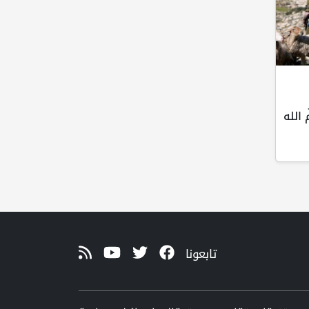
 الله
تابعونا