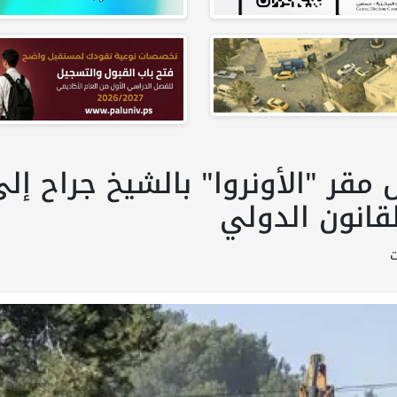
مقر "الأونروا" بالشيخ جراح إ
قانون الدولي