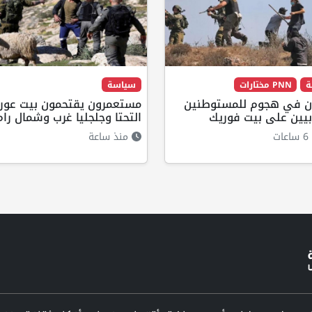
ة
PNN مختارات
سياسة
ان في هجوم للمستوطنين
مستعمرون يقتحمون بيت عور
بيين على بيت فوريك
التحتا وجلجليا غرب وشمال رام
ت
منذ ساعة