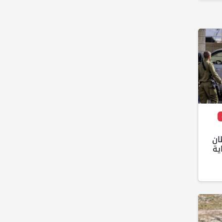
ان
ية