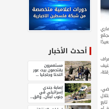
ماري
جمّع
يدًا
أحدث الأخبار
عراف
جنيف
مستعمرون
يقتحمون بيت عور
قلة،
التحتا وجلجليا ...
إصابة جندي
اضي،
إسرائيلي في
تلال
جنوب لبنان.. والق...
تابع
ة أو