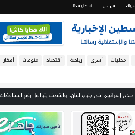
موقع
من نحن
تواصلو معنا
محليات
أسرى
رياضة
أقتصاد
منوعات
أفكار
ال شرق رام الله | منظمة التحرير: منظمة إسرائيلية توفر دعمًا للمستوطنين المتهمين بجرائم ضد الفلسطينيين | فانس: نضغط على إيران لفت