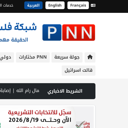
Français
English
العربية
خدمات ال
جولة سريعة
PNN مختارات
دولي
قالت اسرائيل
رام الله | إصابة جندي إسرائيلي في جنوب لبنان.. والقصف يتواصل رغم المفاوضات | إصابات بالاختناق خلال اقتحام الاحتلال قرية المغير شم
الشريط الاخباري