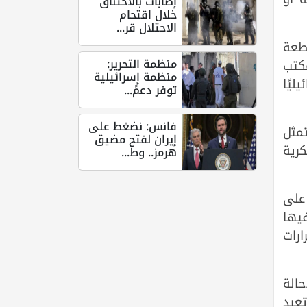
إصابات بالاختناق
خلال اقتحام
الاحتلال قر...
طعة
منظمة التحرير:
 مكتب
منظمة إسرائيلية
ليًا
توفر دعمً...
فانس: نضغط على
مثل
إيران لفتح مضيق
رية
هرمز.. وط...
 على
يها
ارات
الة
تعيد