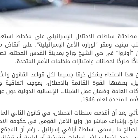
لقدس، مصادقة سلطات الاحتلال الإسرائيلي على مخطط استع
تجنيد، ومقر "لوزارة الأمن الإسرائيلية"، على أنقاض م
"أونروا" في حي الشيخ جراح بمدينة القدس المحتلة، تصع
اكًا صارخًا لحصانات وامتيازات منظمات الأمم المتحدة.
ن هذا الاعتداء يشكل خرقا جسيما لكل قواعد القانون والأ
رائيل، بصفتها القوة القائمة بالاحتلال، بموجب اتفاقية 
لكات العامة وضمان عمل الهيئات الإنسانية الدولية دون عر
المتحدة لعام 1946.
تي بعد أن أقدمت سلطات الاحتلال، في كانون الثاني الم
اح، بإشراف مباشر من وزير الأمن القومي في حكومة الاح
اء لصالح ما يسمى "سلطة أراضي إسرائيل"، رغم أن المجمّع 
ول دون إخضاعه لأي إجراءات تنفيذية أو إدارية أو قضائي