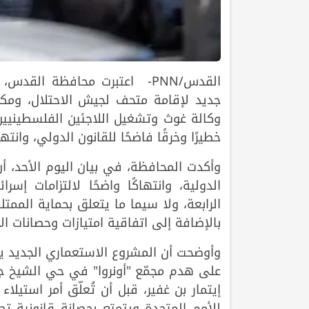
القدس/PNN- اعتبرت محافظة ا
جديد لإقامة متحف لجيش الاحتلال، ومكتب 
وكالة غوث وتشغيل اللاجئين الفلسطينيين 
خطيرًا وخرقًا فاضحًا للقانون الدولي، وانته
وأكدت المحافظة، في بيان اليوم الأحد، أ
الدولية، وانتهاكًا واضحًا لالتزامات إس
الرابعة، ولا سيما ما يتعلق بحماية الممت
بالإضافة إلى اتفاقية امتيازات وحصانات الأمم 
وأوضحت أن المشروع الاستعماري الجديد يأ
على هدم مجمّع "أونروا" في حي الشيخ جر
إيتمار بن غفير، قبل أن تُعلّق أمر استيل
للأمم المتحدة ويتمتع بحصانة قانونية تح