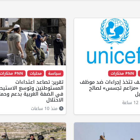
PNN مختارات
سياسة
محليات
PNN مختارات
ف تتخذ إجراءات ضد موظف
تقرير: تصاعد اعتداءات
«مزاعم تجسس» لصالح
المستوطنين وتوسع الاستيط
ل
في الضفة الغربية بدعم وحما
الاحتلال
ة
منذ 10 ساعات