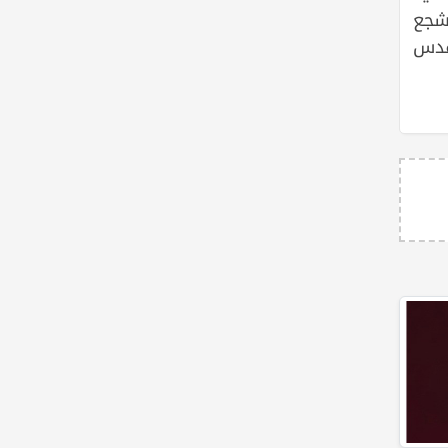
شجع
قدس