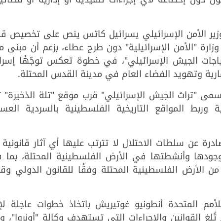
وزير الأمن الإسرائيلي يسرائيل كاتس ينص على تخصيص ق
حو (36) دونمًا لصالح وزارة "الأمن الإسرائيلية" دون طرح عطاء، بزعم أن مبنى
اجات الجيش الإسرائيلي"، في خطوة تعكس توجّهًا إسرائي
ارية وتهويد الفضاء العام في مدينة القدس المحتلة.
مى "تراث الجيش الإسرائيلي" قرب موقع "تلة الذخيرة" ت
ية وربط المواقع التاريخية الفلسطينية بالسردية العسك
رة عن سلطات الاحتلال لا تترتب عليها أي آثار قانونية
 وجودها وأنشطتها في الأرض الفلسطينية المحتلة، بما ف
 من الأرض الفلسطينية المحتلة وفقًا للقانون الدولي وقر
مم المتحدة أنطونيو غوتيريش باتخاذ خطوات عاجلة لإح
ُلغِ القوانين والإجراءات التي تستهدف وكالة "أونروا"، و