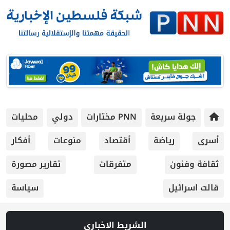
جولة سريعة
PNN مختارات
دولي
محليات
أسرى
رياضة
أقتصاد
منوعات
أفكار
ثقافة وفنون
متفرقات
تقارير مصورة
قالت اسرائيل
سياسة
الشريط الاخباري