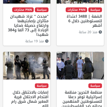
سياسة
PNN مختارات
سياسة
PNN مختارات
الضفة | 3488 اعتداءً
"محدث " غزة: شهيدان
للمستوطنين خلال 6
متأثران بإصابتيهما
أشهر
وارتفاع حصيلة ضحايا
الإبادة إلى 73 ألفا و384
منذ 20 ساعة
شهيدا
منذ 19 ساعة
سياسة
سياسة
منظمة التحرير: منظمة
إصابات بالاختناق خلال
إسرائيلية توفر دعمًا
اقتحام الاحتلال قرية
للمستوطنين المتهمين
المغير شمال شرق رام
بجرائم ضد الفلسطينيين
الله