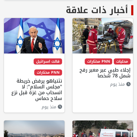
أخبار ذات علاقة
محليات
PNN مختارات
قالت اسرائيل
إجلاء طبي عبر معبر رفح
PNN مختارات
شمل 78 شخصا
نتنياهو يرفض خريطة
منذ يوم
"مجلس السلام": لا
انسحاب من غزة قبل نزع
سلاح حماس
منذ يوم