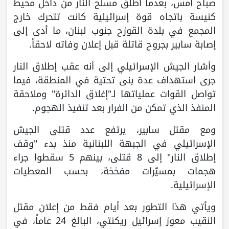
صباح أمس، بعدما أطلق مسلح النار من داخل محيط
كنيسة باتجاه قوة إسرائيلية كانت تتحرك خارج
المجمع في بلدة القوزح جنوب لبنان، ما أدى إلى
إصابة سابير بجروح قاتلة قبل إعلان وفاته لاحقاً.
وأشار الجيش الإسرائيلي إلى أنه عقب إطلاق النار
جرى استهداف عدة بنى تحتية في المنطقة، فيما
تواصل القوات عملياتها لـ"إغلاق الدائرة" وملاحقة
المنفذ الذي تمكن من الفرار بعد تنفيذ الهجوم.
ومع مقتل سابير، يرتفع عدد قتلى الجيش
الإسرائيلي في الجبهة اللبنانية منذ بدء "وقف
إطلاق النار" إلى 8 قتلى، بينهم 5 سقطوا جراء
هجمات بمسيّرات مفخخة، بحسب المعطيات
الإسرائيلية.
ويأتي هذا التطور بعد أيام فقط من إعلان مقتل
النقيب معوز إسرائيل ريكنتي، البالغ 24 عاماً، في