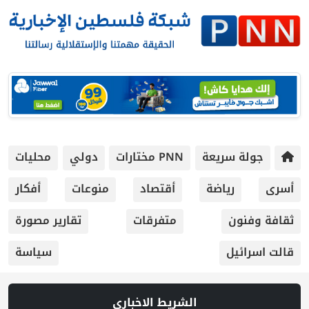
جولة سريعة
PNN مختارات
دولي
محليات
أسرى
رياضة
أقتصاد
منوعات
أفكار
ثقافة وفنون
متفرقات
تقارير مصورة
قالت اسرائيل
سياسة
الشريط الاخباري