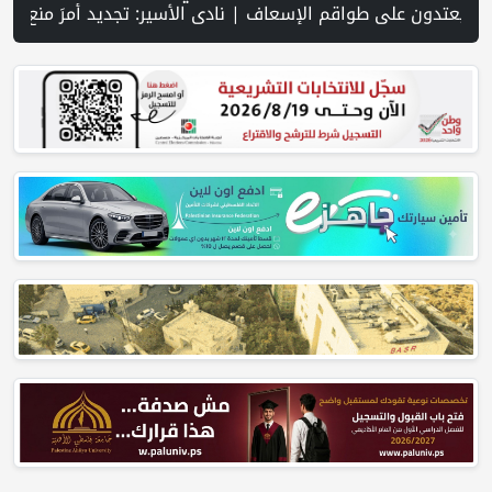
ل مدينة جنين | شهيد وجريح في غارة إسرائيلية على جنوب لبنان وسط تصعيد ميداني ومفاوضات في روما | قوات الاحتلال تقتحم جنين عقب رشق مركبة إسرائيلية بالحجارة | فيديو PNN: سوق الباذنجان في بتير.. نافذة اقتصادية ورسالة صمود على أرض والتمسك بالجذور | الخليلي تبحث مع النائب العام تعزيز الشراكة في منظومة الحماية ومناهضة العنف ضد المرأة | سلطة النقد: ارتفاع نسبة الشمول المالي في فلسطين إلى 73% منتصف عام 2026 | عبر شبكة PNN .. خبير ترب