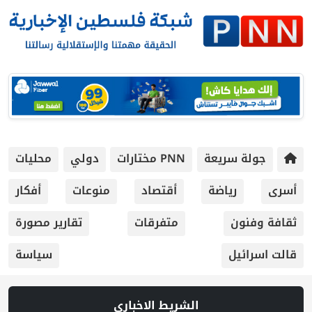
جولة سريعة
PNN مختارات
دولي
محليات
أسرى
رياضة
أقتصاد
منوعات
أفكار
ثقافة وفنون
متفرقات
تقارير مصورة
قالت اسرائيل
سياسة
الشريط الاخباري