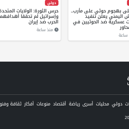
دولي
قتلى بهجوم حوثي على مأرب..
حرس الثورة: الولايات المتحدة
ش اليمني يعلن تنفيذ
وإسرائيل لم تحققا أهدافهم
ت عسكرية ضد الحوثيين في
الحرب ضد إيران
اور
منذ ساعة
ساعة
دولي
محليات
أسرى
رياضة
أقتصاد
منوعات
أفكار
ثقافة وفنو