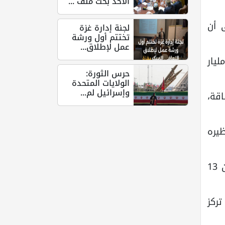
الأحد بحث ملف ...
 أن
لجنة إدارة غزة
تختتم أول ورشة
عمل لإطلاق...
دل التجاري بين البلدين ارتفع 30 ضعفاً خلال السنوات الـ25 الماضية، متجاوزاً 200 مليار
حرس الثورة:
الولايات المتحدة
وإسرائيل لم...
اقة،
ظيره
وتأتي زيارة بوتين إلى الصين بعد أيام قليلة من زيارة الرئيس الأمريكي دونالد ترامب إلى بكين بين 13
 تركز