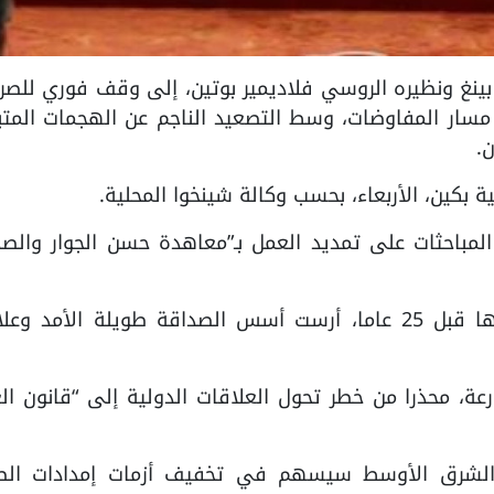
جين بينغ ونظيره الروسي فلاديمير بوتين، إلى وقف فوري للصر
ار المفاوضات، وسط التصعيد الناجم عن الهجمات المتبا
ن.
 بكين، الأربعاء، بحسب وكالة شينخوا المحلية.
المباحثات على تمديد العمل بـ”معاهدة حسن الجوار والص
وقال شي إن الاتفاقية التي تم توقيعها قبل 25 عاما، أرست أسس الصداقة طويلة الأمد 
ة، محذرا من خطر تحول العلاقات الدولية إلى “قانون ال
الشرق الأوسط سيسهم في تخفيف أزمات إمدادات الط