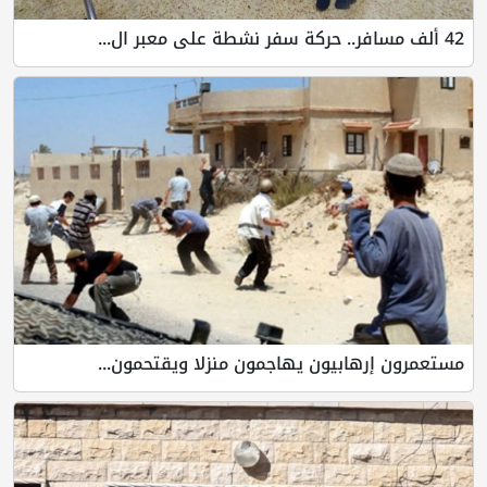
42 ألف مسافر.. حركة سفر نشطة على معبر ال...
مستعمرون إرهابيون يهاجمون منزلا ويقتحمون...