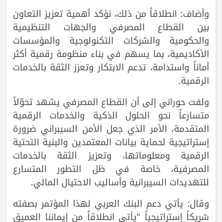
وأضاف: انطلاقاً من ذلك، نؤكد أهمية تعزيز التعاون
بين القطاع المصرفي والجهات التنظيمية
والحكومية والشركات التكنولوجية والمؤسسات
الأكاديمية، بما يسهم في بناء منظومة رقمية أكثر
أماناً واستدامة، تدعم الابتكار وتعزز الثقة بالخدمات
الرقمية.
ولفت حوراني إلى أن القطاع المصرفي يشهد تحوّلاً
متسارعاً نحو الحلول الذكية والخدمات الرقمية
المتقدمة، الأمر الذي جعل الأمن السيبراني ضرورة
إستراتيجية لحماية بيانات المعتمدين والبنية التحتية
الرقمية ومعلوماتها، وتعزيز الثقة بالخدمات
المصرفية، خاصة في ظل التطور المتسارع
للتهديدات السيبرانية وأساليب الاحتيال المالي.
وقال: يأتي دعم البنك العربي لهذا المؤتمر بصفته
شريكاً إستراتيجياً "يأتي انطلاقاً من إيماننا العميق