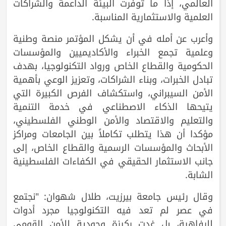
العالمي، إذا ما توفرت البيئة الداعمة والشراكات
العلمية والاستثمارية المناسبة.
وأعرب عن أمله في أن يشكل المؤتمر منصة وطنية
وعلمية تجمع الخبراء والأكاديميين والمؤسسات
الحكومية والقطاع الخاص ورواد التكنولوجيا، بهدف
تبادل الخبرات، وبناء الشراكات، وتعزيز الوعي بأهمية
الأمن السيبراني، واستكشاف الفرص الكبيرة التي
يتيحها الذكاء الاصطناعي في خدمة التنمية
والتعليم والاقتصاد والأمن الوطني الفلسطيني،
مؤكدا أن هذا يتطلب تكاملاً بين الجامعات ومراكز
الأبحاث والمؤسسات الرسمية والقطاع الخاص، إلى
جانب الاستثمار الحقيقي في الكفاءات الفلسطينية
الشابة.
وقال رئيس جامعة بيرزيت، طلال شهوان: "نجتمع
في عصر لم تعد فيه التكنولوجيا مجرد أدوات
للرفاهية، بل غدت ركيزة وجودية للأمن القومي