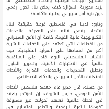
مشاريع البيانات الوطنية والذكاء الاصطناعي، ما
يزيد محورية السؤال: كيف يمكن بناء تحول رقمي
دون بنية أمن سيبراني وطنية متكاملة؟
وتابع: لدينا في فلسطين فرصة حقيقية لبناء
اقتصاد رقمي قائم على المعرفة والخدمات
التكنولوجية عالية القيمة، خاصة أن الأمن السيبراني
من القطاعات التي تعتمد على الكفاءات البشرية
أكثر من اعتمادها على الموارد التقليدية، حيث
الشباب الفلسطيني اليوم قادر على المنافسة
عالمياً في الاختبارات الأمنية، وتطوير الحلول،
وتحليل التهديدات والخدمات المُدارة والأبحاث
المتعلقة بالأمن السيبراني والذكاء الاصطناعي.
من جهته، قال مدير عام معهد فلسطين لأبحاث
الأمن القومي، حابس الشروف: إن المؤتمر ينعقد
في لحظة عالمية تشهد تحولات غير مسبوقة
تقودها الثورة الرقمية والتطور المتسارع في