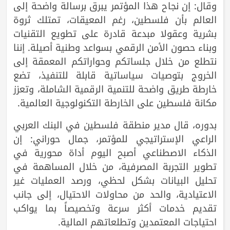
وقال: إن نجاح هذا المؤتمر يبرق برسالة واضحة إلى
العالم بأن فلسطين، رغم المعيقات، تمتلك ثروة
بشرية وعقولا مبدعة قادرة على تطويع التقنيات
وبناء حصون الأمن الرقمي بسواعد وطنية أصيلة. إننا
نتطلع من خلال جلساتكم وحواراتكم المعمقة إلى
الخروج بتوصيات سياساتية قابلة للتنفيذ، تضع
خارطة طريق واضحة للتنمية الرقمية الشاملة، وتعزز
مكانة فلسطين على الخارطة التكنولوجية العالمية.
بدوره، قال مدير منطقة فلسطين في البنك العربي
الراعي الإستراتيجي للمؤتمر، جمال حوراني: إن
الذكاء الاصطناعي أصبح اليوم أداة محورية في
تطوير التجربة المصرفية، من خلال المساهمة في
تحليل البيانات بشكل لحظي، ورصد العمليات غير
الاعتيادية، والحد من محاولات الاحتيال، إلى جانب
تقديم خدمات أكثر سرعة وتخصيصاً بما يواكب
احتياجات المعتمدين وتطلعاتهم المالية.