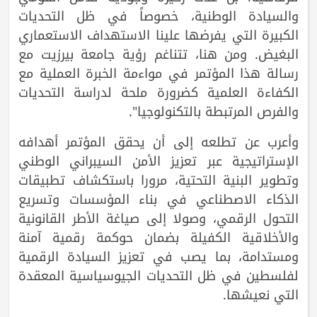
والسيادة الوطنية، خصوصاً في ظل التحديات
الكبيرة التي يفرضها علينا الاستهداف الاستعماري
البغيض. ومن هنا، تتناغم رؤية جامعة بيرزيت مع
رسالة هذا المؤتمر في مواءمة الخبرة العملية مع
الكفاءة العلمية كضرورة ملحة لدراسة التحديات
والفرص المرتبطة بالتكنولوجيا".
وأعرب عن تطلعه إلى أن يحقق المؤتمر أهدافه
الإستراتيجية عبر تعزيز الأمن السيبراني الوطني
وتطوير البنية التحتية، مرورا باستكشاف تطبيقات
الذكاء الاصطناعي في بناء المؤسسات وتسريع
التحول الرقمي، وصولا إلى صياغة الأطر القانونية
والأخلاقية الكفيلة بضمان حوكمة رقمية آمنة
ومستدامة، بما يصب في تعزيز السيادة الرقمية
لفلسطين في ظل التحديات الجيوسياسية المعقدة
التي نعيشها.