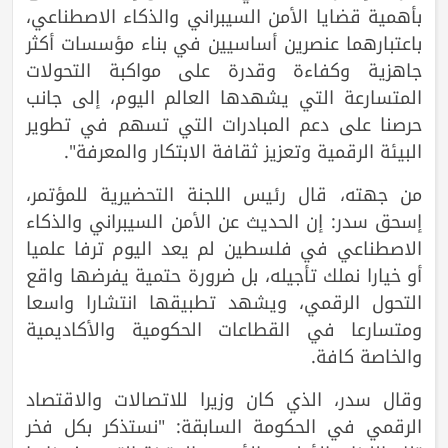
بأهمية قضايا الأمن السيبراني والذكاء الاصطناعي،
باعتبارهما عنصرين أساسيين في بناء مؤسسات أكثر
جاهزية وكفاءة وقدرة على مواكبة التحولات
المتسارعة التي يشهدها العالم اليوم، إلى جانب
حرصنا على دعم المبادرات التي تسهم في تطوير
البيئة الرقمية وتعزيز ثقافة الابتكار والمعرفة".
من جهته، قال رئيس اللجنة التحضيرية للمؤتمر،
إسحق سدر: إن الحديث عن الأمن السيبراني والذكاء
الاصطناعي في فلسطين لم يعد اليوم ترفا علميا
أو خيارا نملك تأجيله، بل ضرورة حتمية يفرضها واقع
التحول الرقمي، ويشهد تطبيقها انتشارا واسعا
ومتسارعا في القطاعات الحكومية والأكاديمية
والخاصة كافة.
وقال سدر، الذي كان وزيرا للاتصالات والاقتصاد
الرقمي في الحكومة السابقة: "نستذكر بكل فخر