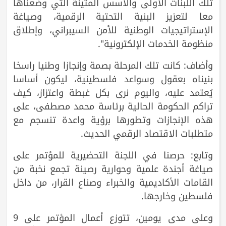
تلك اللبنات الأولى والأسس المتينة التي وضعناها
معا لتعزيز البنية التحتية الرقمية، وصياغة
الإستراتيجيات الوطنية للأمن السيبراني، وإطلاق
منظومة الخدمات الإلكترونية".
وأضاف: كانت تلك المرحلة بصمة وإنجازا وطنيا راسخا
بنيناه بعقول وسواعد فلسطينية، ليكون أساسا
يُعتمد عليه، واليوم نرى بكل غبطة واعتزاز، كيف
تراكم الحكومة الحالية برئاسة محمد مصطفى، على
هذه الإنجازات وتطورها برؤية واعدة تنسجم مع
متطلبات الاقتصاد الرقمي الحديث.
وتابع: حرصنا في اللجنة التحضيرية للمؤتمر على
صياغة أجندة علمية وحوارية رصينة تجمع نخبة من
القامات الأكاديمية والخبراء وصناع القرار، من داخل
فلسطين وخارجها.
وعلى مدى يومين، تتوزع أعمال المؤتمر على 9