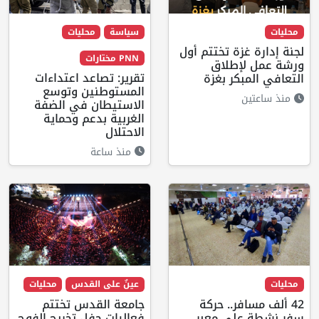
محليات
سياسة
محليات
لجنة إدارة غزة تختتم أول
PNN مختارات
ورشة عمل لإطلاق
تقرير: تصاعد اعتداءات
التعافي المبكر بغزة
المستوطنين وتوسع
منذ ساعتين
الاستيطان في الضفة
الغربية بدعم وحماية
الاحتلال
منذ ساعة
محليات
عينٌ على القدس
محليات
42 ألف مسافر.. حركة
جامعة القدس تختتم
سفر نشطة على معبر
فعاليات حفل تخريج الفوج