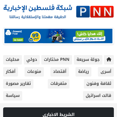
جولة سريعة
PNN مختارات
دولي
محليات
أسرى
رياضة
أقتصاد
منوعات
أفكار
ثقافة وفنون
متفرقات
تقارير مصورة
قالت اسرائيل
سياسة
الشريط الاخباري