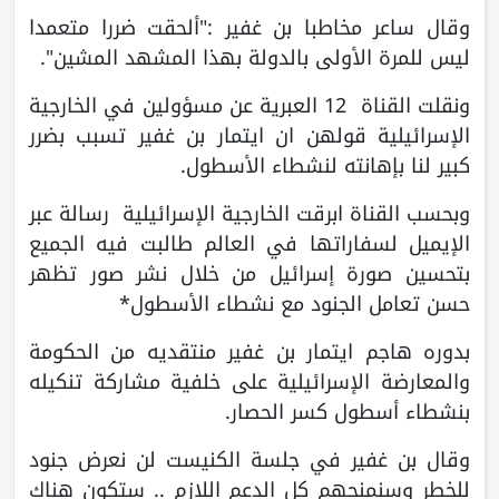
وقال ساعر مخاطبا بن غفير :"ألحقت ضررا متعمدا
ليس للمرة الأولى بالدولة بهذا المشهد المشين".
ونقلت القناة 12 العبرية عن مسؤولين في الخارجية
الإسرائيلية قولهن ان ايتمار بن غفير تسبب بضرر
كبير لنا بإهانته لنشطاء الأسطول.
وبحسب القناة ابرقت الخارجية الإسرائيلية رسالة عبر
الإيميل لسفاراتها في العالم طالبت فيه الجميع
بتحسين صورة إسرائيل من خلال نشر صور تظهر
حسن تعامل الجنود مع نشطاء الأسطول*
بدوره هاجم ايتمار بن غفير منتقديه من الحكومة
والمعارضة الإسرائيلية على خلفية مشاركة تنكيله
بنشطاء أسطول كسر الحصار.
وقال بن غفير في جلسة الكنيست لن نعرض جنود
للخطر وسنمنحهم كل الدعم اللازم .. ستكون هناك