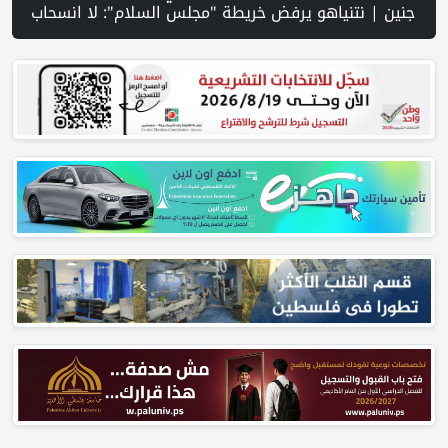
 تصاعد عمليات هدم المنازل في مسافر يطا... عائلات بلا مأوى وحقوقيون يحذرون من انتهاك الحق في السكن | عشرات المستوطنين يقتحمون الأقصى ويؤدون طقوسًا تلمودية | مركز الاتصال الحكومي يرصد أهم التدخلات التي نفذتها الحكومة الأسبوع الماضي | إسرائيل تحول مليار شيكل لمشتريات أمنية "عاج