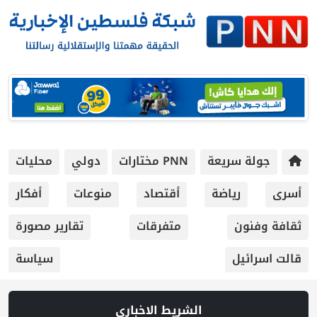
جولة سريعة
PNN مختارات
دولي
محليات
أسرى
رياضة
أقتصاد
منوعات
أفكار
ثقافة وفنون
متفرقات
تقارير مصورة
قالت اسرائيل
سياسة
الشريط الاخباري