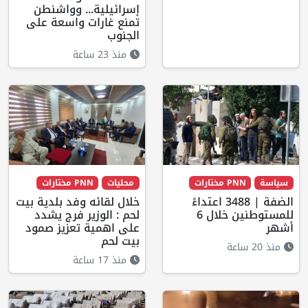
إسرائيلية... وواشنطن
تمنع غارات واسعة على
الجنوب
منذ 23 ساعة
سياسة
PNN مختارات
محليات
PNN مختارات
الضفة | 3488 اعتداءً
خلال لقائه وفد بلدية بيت
للمستوطنين خلال 6
لحم : الوزير فرج يشدد
أشهر
على اهمية تعزيز صمود
بيت لحم
منذ 20 ساعة
منذ 17 ساعة