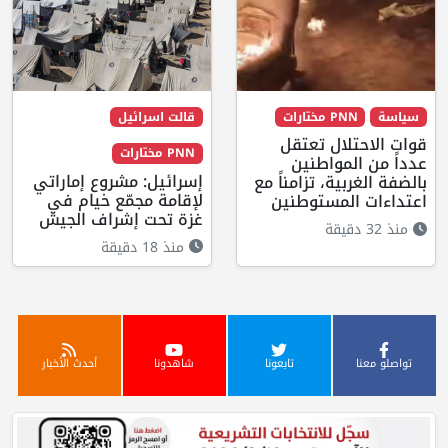
سياسة
PNN مختارات
قالت اسرائيل
قوات الاحتلال تعتقل
PNN مختارات
عدداً من المواطنين
إسرائيل: مشروع إماراتي
بالضفة الغربية، تزامناً مع
لإقامة مجمّع خيام في
اعتداءات المستوطنين
غزة تحت إشراف الجيش
منذ 32 دقيقة
منذ 18 دقيقة
تواصلو معنا
تابعونا
شاهدونا
أحدث الأخبار