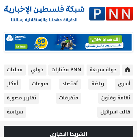
جولة سريعة
PNN مختارات
دولي
محليات
أسرى
رياضة
أقتصاد
منوعات
أفكار
ثقافة وفنون
متفرقات
تقارير مصورة
قالت اسرائيل
سياسة
الشريط الاخباري