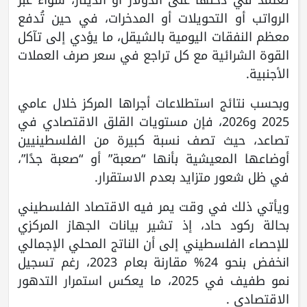
الرواتب أو التحويلات أو المدخرات، في حين تُدفع
معظم النفقات اليومية بالشيقل، ما يؤدي إلى تآكل
القوة الشرائية مع كل تراجع في سعر صرف العملات
الأجنبية.
وبحسب نتائج استطلاعات أجراها المركز خلال عامي
2025 و2026، فإن مستويات القلق الاقتصادي في
تصاعد، حيث تصف نسبة كبيرة من الفلسطينيين
أوضاعها المعيشية بأنها “صعبة” أو “صعبة جدًا”،
في ظل شعور متزايد بعدم الاستقرار.
ويأتي ذلك في وقت يمر فيه الاقتصاد الفلسطيني
بحالة ركود حاد، إذ تشير بيانات الجهاز المركزي
للإحصاء الفلسطيني إلى أن الناتج المحلي الإجمالي
انخفض بنحو 24% مقارنة بعام 2023، رغم تسجيل
نمو طفيف في 2025، ما يعكس استمرار التدهور
الاقتصادي .