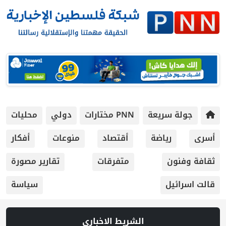
جولة سريعة
PNN مختارات
دولي
محليات
أسرى
رياضة
أقتصاد
منوعات
أفكار
ثقافة وفنون
متفرقات
تقارير مصورة
قالت اسرائيل
سياسة
الشريط الاخباري