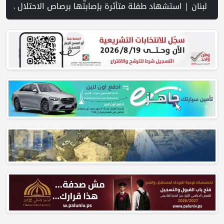
 إيران تستخدم مضيق هرمز للضغط على ترمب للعودة إلى اتفاق يونيو | قتلى وجرحى بهجمات مسيرة على بيلغورود الروسية | تجدد الاش