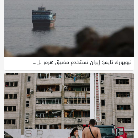
نيويورك تايمز: إيران تستخدم مضيق هرمز لل...