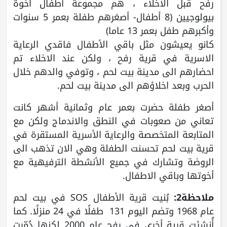
رفح قبل الاخلاء ، هم مجموعة أطفال اخوة
بيولوجيين (8 أطفال- أصغرهم طفلة بعمر 5 سنوات
وأكبرهم طفل بعمر 13 عاما)
كانو يعيشون مثل باقي الأطفال فاقدي الرعاية
الاسرية في قرية رفح ، ولكن عند الاخلاء تم
احضارهم الى مدينة بيت لحم ، وتوفي والدهم خلال
الحرب وبعد اخلاؤهم الى مدينة بيت لحم.
أصغر طفلة حضرت بعمر عام وثمانية أشهر كانت
تعاني من صعوبات في النطق والاندماج ولكن مع
المتابعة المتخصصة والرعاية الأسرية المستقرة في
قرية بيت لحم تحسنت الطفلة وهي الان تذهب الى
الروضة وتشارك في جميع الأنشطة الترفيهية مع
أخوتها وباقي الاطفال.
ملاحظة2:
بُنيت قرية الأطفال SOS في بيت لحم
عام 1968 وتضم اليوم 131 طفلًا في 24 منزلًا. كما
أُنشئت قرية أخرى في رفح عام 2000 لكنها دُمّرت