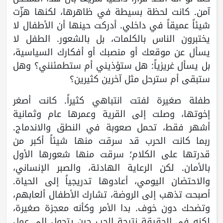
آمن. كانت لحظة بسيطة في ظاهرها، لكنها هزّت
شيئاً عميقاً في داخلي. أدركت حينها أن الأطفال لا
يختبرون الناس بالكلمات، بل بالشعور. الطفل لا
يسأل عن موقعك أو منصبك أو أفكارك السياسية،
بل يسأل غريزياً: هل ستؤذيني أم ستطمئنني؟ وهل
ستبقى أم سترحل مثل آخرين كثيرين؟
طفلة صغيرة لفتت انتباهي كثيراً. كانت أصغر
إخوتها، وصلت إلى القرية وعمرها عام وثمانية
أشهر فقط، تحمل صعوبة في النطق والاندماج.
ربما كانت الحرب قد سرقت منها شيئاً أكبر من
قدرتها على الكلام؛ سرقت منها شعورها الأول
بالأمان. لكن الرعاية الهادئة، والصبر الإنساني،
والاحتضان اليومي، أعادوها تدريجياً إلى الحياة.
أصبحت تذهب إلى الروضة، تشارك الأطفال ألعابهم،
وتضحك دون خوف. بدا الأمر وكأنه معجزة صغيرة،
لكنه في الحقيقة نتيجة الحب حين يتحول إلى عمل