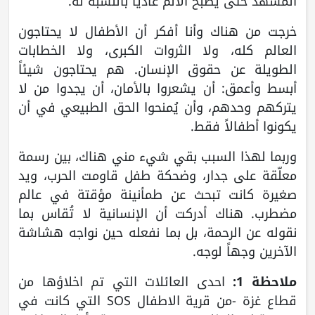
المشهد حتى يصبح الألم عادياً بالنسبة له.
خرجت من هناك وأنا أفكر أن الأطفال لا يحتاجون
العالم كله، ولا الثروات الكبرى، ولا الخطابات
الطويلة عن حقوق الإنسان. هم يحتاجون شيئاً
أبسط وأعمق: أن يشعروا بالأمان، أن يجدوا من لا
يتركهم وحدهم، وأن يُمنحوا الحق الطبيعي في أن
يكونوا أطفالاً فقط.
وربما لهذا السبب بقي شيء مني هناك، بين رسمة
معلّقة على جدار، وضحكة طفل قاومت الحرب، ويد
صغيرة كانت تبحث عن طمأنينة مؤقتة في عالم
مضطرب. هناك أدركت أن الإنسانية لا تُقاس بما
نقوله عن الرحمة، بل بما نفعله حين نواجه هشاشة
الآخرين وجهاً لوجه.
ملاحظة 1:
احدى العائلات التي تم اخلاؤها من
قطاع غزة -من قرية الاطفال SOS التي كانت في