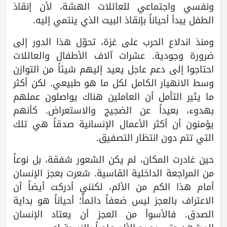
ونفسي واجتماعي للعائلات الهشة، لأن إنقاذ
الطفل يبدأ أحياناً بإنقاذ البيت الذي ينتمي إليه.
ومنذ اندلاع الحرب على غزة، تحوّل هذا الدور إلى
ضرورة وجودية. عشرات آلاف الأطفال والعائلات
احتاجوا إلى دعم عاجل يعيد إليهم شيئاً من التوازن
وسط الانهيار الكامل لكل ما هو طبيعي. لكن أكثر
ما يثير التأمل أن العاملين هناك يواصلون عملهم
بهدوء، بعيداً عن الضجيج والاستعراض. كأنهم
يؤمنون أن أكثر الأعمال الإنسانية صدقاً هي تلك
التي تتم دون انتظار التصفيق.
حين غادرت المكان، لم يكن الشعور شفقة، بل نوعاً
من المراجعة الداخلية القاسية. شعرت بعجز الإنسان
أمام هذا الكم من الألم، لكنني أدركت أيضاً أن
الاعتراف بالعجز ليس ضعفاً دائماً؛ أحياناً هو بداية
الصدق. فالأسوأ من العجز أن يعتاد الإنسان