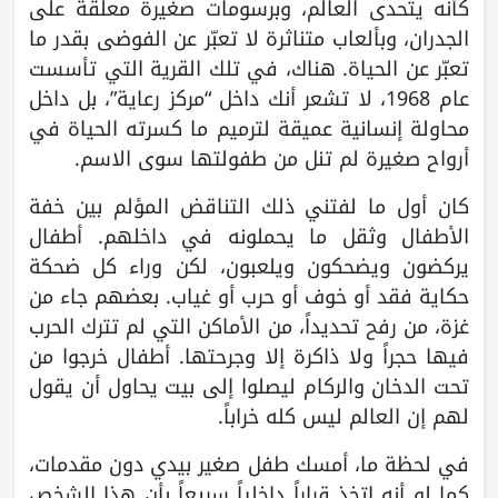
كأنه يتحدى العالم، وبرسومات صغيرة معلّقة على
الجدران، وبألعاب متناثرة لا تعبّر عن الفوضى بقدر ما
تعبّر عن الحياة. هناك، في تلك القرية التي تأسست
عام 1968، لا تشعر أنك داخل “مركز رعاية”، بل داخل
محاولة إنسانية عميقة لترميم ما كسرته الحياة في
أرواح صغيرة لم تنل من طفولتها سوى الاسم.
كان أول ما لفتني ذلك التناقض المؤلم بين خفة
الأطفال وثقل ما يحملونه في داخلهم. أطفال
يركضون ويضحكون ويلعبون، لكن وراء كل ضحكة
حكاية فقد أو خوف أو حرب أو غياب. بعضهم جاء من
غزة، من رفح تحديداً، من الأماكن التي لم تترك الحرب
فيها حجراً ولا ذاكرة إلا وجرحتها. أطفال خرجوا من
تحت الدخان والركام ليصلوا إلى بيت يحاول أن يقول
لهم إن العالم ليس كله خراباً.
في لحظة ما، أمسك طفل صغير بيدي دون مقدمات،
كما لو أنه اتخذ قراراً داخلياً سريعاً بأن هذا الشخص