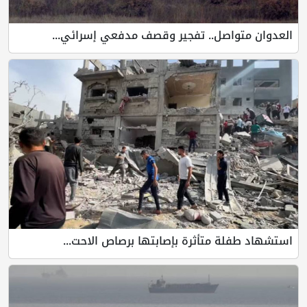
العدوان متواصل.. تفجير وقصف مدفعي إسرائي...
استشهاد طفلة متأثرة بإصابتها برصاص الاحت...