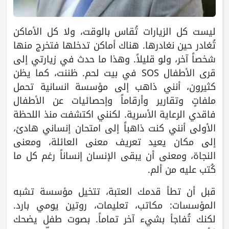
ليست كل الزيارات تُقاس بالوقت، ولا كل الأماكن
تُغادر حين نغادرها. هناك أماكن تدخلها فتخرج منها
شخصاً آخر، ولو قليلاً. وهذا ما حدث في زيارتي إلى
قرى الأطفال SOS في بيت لحم. ظننت، كما يظن
كثيرون، أنني ذاهب إلى مؤسسة انسانية تحمل
ملفاتٍ وتقارير وأرقاماً وإحصائيات عن الأطفال
فاقدي الرعاية الأسرية. لكنني اكتشفت منذ اللحظة
الأولى أنني كنت ذاهباً إلى امتحان إنساني هادئ،
إلى مكان يعيد تعريف معنى العائلة، ومعنى
النجاة، ومعنى أن يبقى الإنسان إنساناً رغم كل ما
كُتب عليه من ألم.
قبل أن تطأ قدمك العتبة، تتخيل مؤسسة تشبه
المؤسسات: مكاتب، تعليمات، روتين يومي بارد.
لكنك تُفاجأ بشيء آخر تماماً. بصوت طفل يضحك