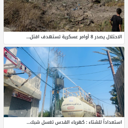
الاحتلال يصدر 8 أوامر عسكرية تستهدف اقتل...
استعداداً للشتاء : كهرباء القدس تغسل شبك...