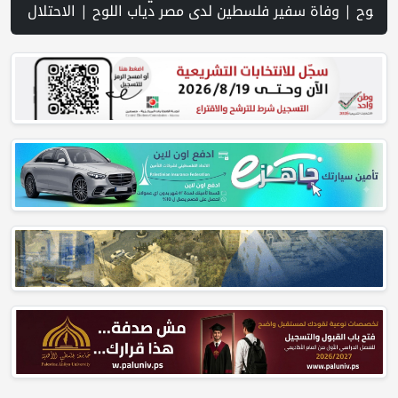
مم بنيتها التحتية والجيش الإسرائيلي مقيد بفعل الضغوط الأميركية | شهادات جنود تكشف تغوّل إرهاب المستوطنين وتواطؤ جيش الاحتلال في الضفة | قصف وإطلاق نار إسرائيلي متواصل يستهدف النازحين في غزة | الجيش الإسرائيلي: أنهينا 80% من "مشروع الشرق" على الحدود مع سوريا | الاحتلال يقتحم عدة قرى في نابلس ويداهم منازل ويستجوب مواطنين | اسعار صرف العملات | حملة في الولايات المتحدة تدعو الأطباء لمقاطعة الجمعية الطبية الأمريكية احتجاجاً على موقفها من غزة | مفاوضات هرمز تتقدم وسط مؤشرات على تهدئة | إسرائيل: مشروع إماراتي لإقامة مجمّع خيام في غزة تحت إشراف الجيش