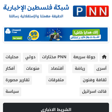
جولة سريعة
PNN مختارات
دولي
محليات
أسرى
رياضة
أقتصاد
منوعات
أفكار
ثقافة وفنون
متفرقات
تقارير مصورة
قالت اسرائيل
سياسة
الشريط الاخباري