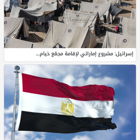
إسرائيل: مشروع إماراتي لإقامة مجمّع خيام...