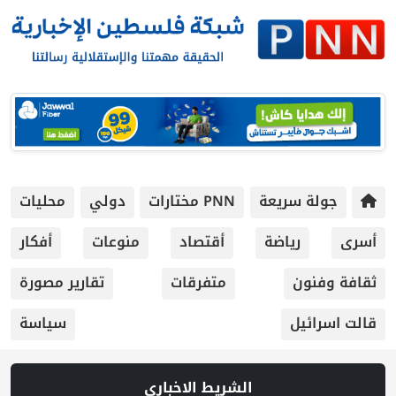
جولة سريعة
PNN مختارات
دولي
محليات
أسرى
رياضة
أقتصاد
منوعات
أفكار
ثقافة وفنون
متفرقات
تقارير مصورة
قالت اسرائيل
سياسة
الشريط الاخباري