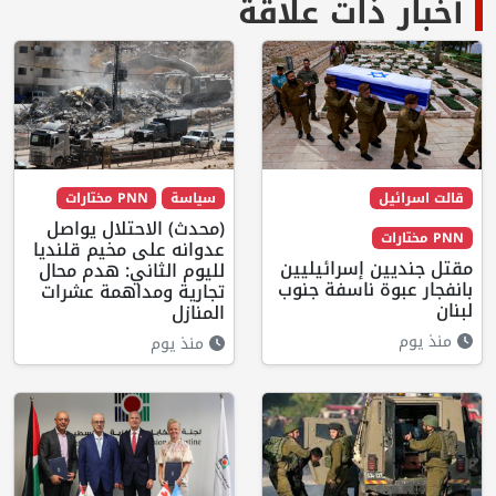
أخبار ذات علاقة
قالت اسرائيل
سياسة
PNN مختارات
(محدث) الاحتلال يواصل
PNN مختارات
عدوانه على مخيم قلنديا
مقتل جنديين إسرائيليين
لليوم الثاني: هدم محال
بانفجار عبوة ناسفة جنوب
تجارية ومداهمة عشرات
لبنان
المنازل
منذ يوم
منذ يوم