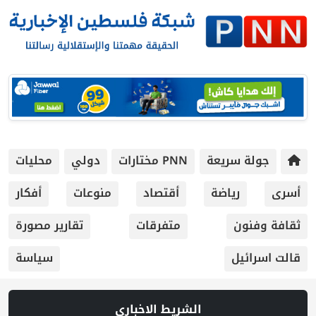
جولة سريعة
PNN مختارات
دولي
محليات
أسرى
رياضة
أقتصاد
منوعات
أفكار
ثقافة وفنون
متفرقات
تقارير مصورة
قالت اسرائيل
سياسة
الشريط الاخباري