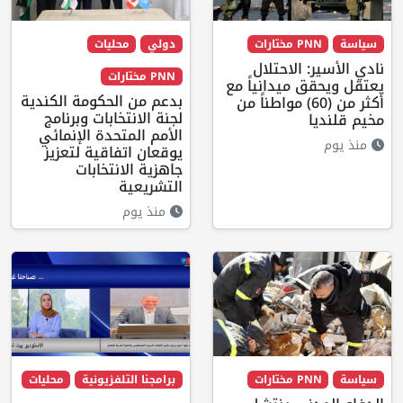
سياسة
PNN مختارات
دولي
محليات
نادي الأسير: الاحتلال
PNN مختارات
يعتقل ويحقق ميدانياً مع
بدعم من الحكومة الكندية
أكثر من (60) مواطناً من
لجنة الانتخابات وبرنامج
مخيم قلنديا
الأمم المتحدة الإنمائي
منذ يوم
يوقعان اتفاقية لتعزيز
جاهزية الانتخابات
التشريعية
منذ يوم
سياسة
PNN مختارات
برامجنا التلفزيونية
محليات