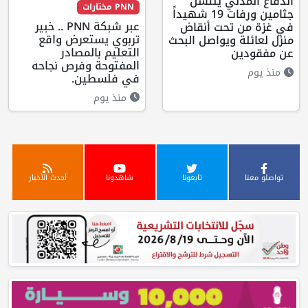
الدفاع المدني ينتشل
PNN مختارات
جثامين ورفات 19 شهيداً
عبر شبكة PNN .. خبير
في غزة من تحت أنقاض
تربوي يستعرض واقع
منزل لعائلة ويواصل البحث
التعليم بالمصادر
عن مفقودين
المفتوحة وفرص نجاحه
منذ يوم
في فلسطين.
منذ يوم
تواصلو معنا
تابعونا
شاهدونا
أحدث الأخبار