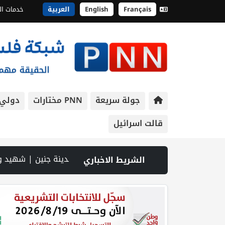
Français
English
العربية
خدمات ال
جولة سريعة
PNN مختارات
دولي
قالت اسرائيل
جان في بتير.. نافذة اقتصادية ورسالة صمود على أرض والتمسك بالجذور | الخليلي تبحث مع النائب العام تعزيز الشراكة في منظومة الحماية ومناهضة العنف ضد المرأة | سلطة النقد: ارتفاع نسبة الشمول المالي في فلسطين إلى 73% منتصف عام 2026 | عبر شبكة PNN .. خبير تربوي يستعرض واقع التعليم بالمصادر المفتوحة وفرص نجاحه في فلسطين. | خلال 300 يوم.. 4091 خرقا إسرائيليا لاتفاق غزة و1254 شهيدا | الدفاع المدني ينتشل جثامين ورفات 19 شهيداً 
الشريط الاخباري