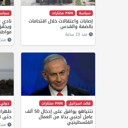
سياسة
PNN مختارات
سياس
إصابات واعتقالات خلال اقتحامات
نادي ا
بالضفة والقدس
مواطنا
منذ 23 ساعة
منذ 20 ساع
قالت اسرائيل
PNN مختارات
دولي
نتنياهو يوافق على إدخال 50 ألف
طهران
عامل أجنبي بدلا من العمال
حتى ت
الفلسطينيي
منذ 19 ساع