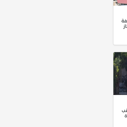
فة
ز
قب
ة