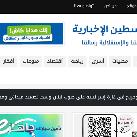
موقع
من نحن
تواصلو معنا
محليات
أسرى
رياضة
أقتصاد
منوعات
أفكار
في غزة من تحت أنقاض منزل لعائلة ويواصل البحث عن مفقودين | 8 دول عربية وإسلامية تدين انتهاكات إسرائيل في غزة وتحذر من نسف المسار السياسي | "هيومن رايتس ووتش" تتهم "إسرائيل" بجرائم حرب بعد اغتيال الصحفية آمال خليل في جنوب لبنان | طهران: مضيق هرمز سيظل مغلقا حتى تنتهي التهديدات ضد إيران | بدعم من الحكومة الكندية لجنة الانتخابات وبرنامج الأمم المتحدة الإنمائي يوقعان اتفاقية لتعزيز جاهزية الانتخابات التشريعية | نتنياهو 