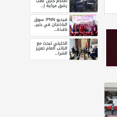
تقتحم جنين عقب
رشق مركبة إ...
فيديو PNN: سوق
الباذنجان في بتير..
نافذة...
الخليلي تبحث مع
النائب العام تعزيز
الشرا...