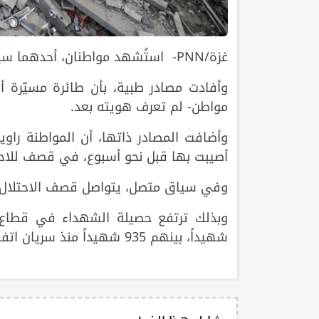
غزة/PNN- استُشهد مواطنان، أحدهما سيدة، اليوم الأربعاء، في قصف الاحتلال وسط وجنوب قطاع غزة.
وأفادت مصادر طبية، بأن طائرة مسيّرة أ
مواطن- لم تعرف هويته بعد.
وأضافت المصادر ذاتها، أن المواطنة راو
أصيبت بها قبل نحو أسبوع، في قصف للاح
وفي سياق متصل، يتواصل قصف الاحتلال 
شهيداً، بينهم 935 شهيداً منذ سريان اتفاق وقف إطلاق النار في 11 تشرين الأول/ أكتوبر 2025.