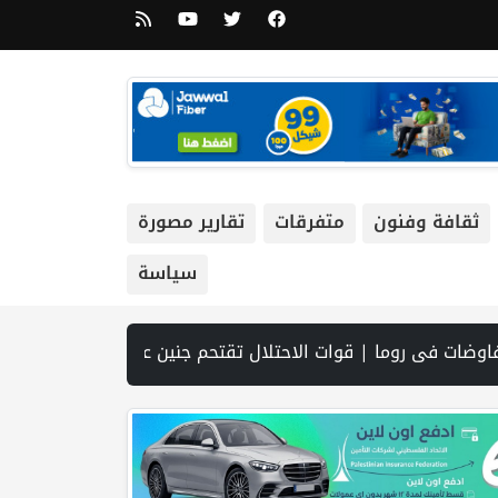
ثقافة وفنون
متفرقات
تقارير مصورة
سياسة
يوافق على إدخال 50 ألف عامل أجنبي بدلا من العمال الفلسطينيي | الرئاسة تدين وتحذر الاحتلال من استمرار حربه الشاملة على الشعب الفلسطيني ومخاطر ذلك على المنطقة بأسرها | تقرير: النظام الصحي في الضفة على حافة الانهيار بفعل احتجاز أموال المقاصة | نادي الأسير: الاحتلال يعتقل ويحقق ميدانياً مع أكثر من (60) مواطناً من مخيم قلنديا | الاحتلال يقتحم مخيم عسكر شرق نابلس | غزة: قصف مدفعي ونسف منازل واستهداف خيام النازحين | مستعم