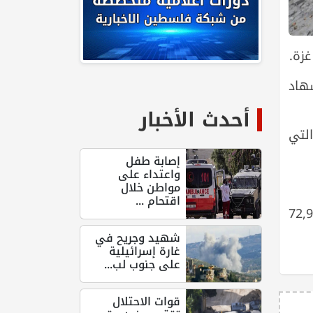
هاد
أحدث الأخبار
لتي
إصابة طفل
واعتداء على
مواطن خلال
اقتحام ...
ع غزة منذ السابع من تشرين الأول/ أكتوبر 2023 إلى 72,944
شهيد وجريح في
غارة إسرائيلية
على جنوب لب...
قوات الاحتلال