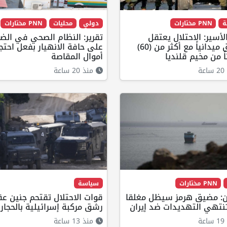
ة
PNN مختارات
دولي
محليات
PNN مختارات
لأسير: الاحتلال يعتقل
تقرير: النظام الصحي في الض
ويحقق ميدانياً مع أكثر من (60)
على حافة الانهيار بفعل احتجا
ً من مخيم قلنديا
أموال المقاصة
ة
منذ 20 ساعة
PNN مختارات
سياسة
: مضيق هرمز سيظل مغلقا
قوات الاحتلال تقتحم جنين ع
نتهي التهديدات ضد إيران
رشق مركبة إسرائيلية بالحجار
ة
منذ 13 ساعة