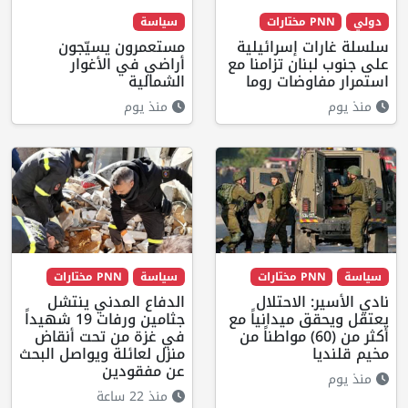
دولي
PNN مختارات
سياسة
سلسلة غارات إسرائيلية
مستعمرون يسيّجون
على جنوب لبنان تزامنا مع
أراضي في الأغوار
استمرار مفاوضات روما
الشمالية
منذ يوم
منذ يوم
سياسة
PNN مختارات
سياسة
PNN مختارات
نادي الأسير: الاحتلال
الدفاع المدني ينتشل
يعتقل ويحقق ميدانياً مع
جثامين ورفات 19 شهيداً
أكثر من (60) مواطناً من
في غزة من تحت أنقاض
مخيم قلنديا
منزل لعائلة ويواصل البحث
عن مفقودين
منذ يوم
منذ 22 ساعة