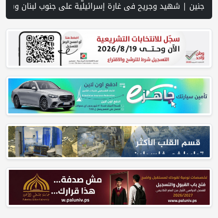
 يوم.. 4091 خرقا إسرائيليا لاتفاق غزة و1254 شهيدا | الدفاع المدني ينتشل جثامين ورفات 19 شهيداً في غزة من تحت أنقاض منزل لعائلة ويواصل البحث عن مفقودين | 8 دول عربية وإسلامية تدين انتهاكات إسرائيل في غزة وتحذر من نسف المسار السياسي | "هيومن رايتس ووتش" تتهم "إسرائيل" بجرائم حرب بعد اغتيال الصحفية آمال خليل في جنوب لبنان | طهران: مضيق هرمز سيظل مغلقا حتى تنتهي التهديدات ضد إيران | بدعم من الحكومة الكندية لجنة الانتخا