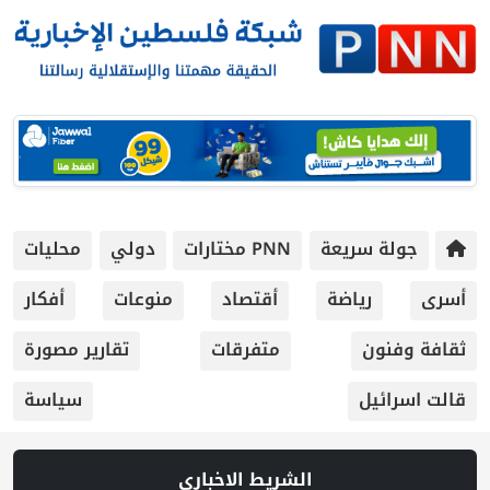
جولة سريعة
PNN مختارات
دولي
محليات
أسرى
رياضة
أقتصاد
منوعات
أفكار
ثقافة وفنون
متفرقات
تقارير مصورة
قالت اسرائيل
سياسة
الشريط الاخباري