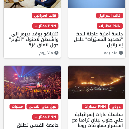
قالت اسرائيل
قالت اسرائيل
PNN مختارات
PNN مختارات
جلسة أمنية عاجلة لبحث
نتنياهو يوفد ديرمر إلى
"تهديد المسيّرات" داخل
واشنطن لاحتواء "التوتر"
إسرائيل
حول اتفاق غزة
منذ يوم
منذ يوم
دولي
PNN مختارات
عينٌ على القدس
محليات
سلسلة غارات إسرائيلية
PNN مختارات
على جنوب لبنان تزامنا مع
جامعة القدس تطلق
استمرار مفاوضات روما