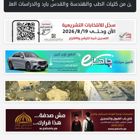
وق الباذنجان في بتير.. نافذة اقتصادية ورسالة صمود على أرض والتمسك بالجذور | الخليلي تبحث مع النائب العام تعزيز الشراكة في منظومة الحماية ومناهضة العنف ضد المرأة | سلطة النقد: ارتفاع نسبة الشمول المالي في فلسطين إلى 73% منتصف عام 2026 | عبر شبكة PNN .. خبير تربوي يستعرض واقع التعليم بالمصاد