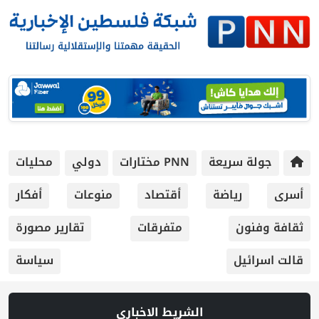
جولة سريعة
PNN مختارات
دولي
محليات
أسرى
رياضة
أقتصاد
منوعات
أفكار
ثقافة وفنون
متفرقات
تقارير مصورة
قالت اسرائيل
سياسة
الشريط الاخباري