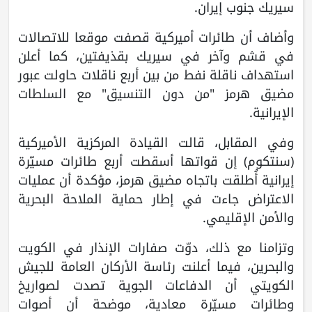
سيريك جنوب إيران.
وأضاف أن طائرات أميركية قصفت موقعا للاتصالات
في قشم وآخر في سيريك بقذيفتين، كما أعلن
استهداف ناقلة نفط من بين أربع ناقلات حاولت عبور
مضيق هرمز "من دون التنسيق" مع السلطات
الإيرانية.
وفي المقابل، قالت القيادة المركزية الأميركية
(سنتكوم) إن قواتها أسقطت أربع طائرات مسيّرة
إيرانية أُطلقت باتجاه مضيق هرمز، مؤكدة أن عمليات
الاعتراض جاءت في إطار حماية الملاحة البحرية
والأمن الإقليمي.
وتزامنا مع ذلك، دوّت صفارات الإنذار في الكويت
والبحرين، فيما أعلنت رئاسة الأركان العامة للجيش
الكويتي أن الدفاعات الجوية تصدت لصواريخ
وطائرات مسيّرة معادية، موضحة أن أصوات