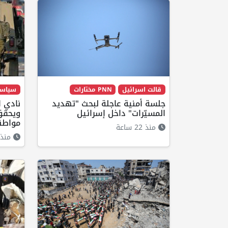
قالت اسرائيل
PNN مختارات
سياس
جلسة أمنية عاجلة لبحث "تهديد
نادي ا
المسيّرات" داخل إسرائيل
مواطنا
منذ 22 ساعة
منذ 19 ساع