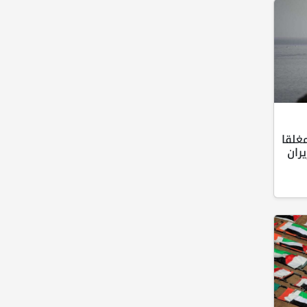
غلقا
ران