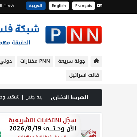
Français
English
العربية
خدمات ال
جولة سريعة
PNN مختارات
دولي
قالت اسرائيل
 في بتير.. نافذة اقتصادية ورسالة صمود على أرض والتمسك بالجذور | الخليلي تبحث مع النائب العام تعزيز الشراكة في منظومة الحماية ومناهضة العنف ضد المرأة | سلطة النقد: ارتفاع نسبة الشمول المالي في فلسطين إلى 73% منتصف عام 2026 | عبر شبكة PNN .. خبير تربوي يستعرض واقع التعليم بالمصادر المفتوحة وفرص نجاحه في فلسطين. | خلال 300 يوم.. 4091 خرقا إسرائيليا لاتفاق غزة و1254 شهيدا | الدفاع المدني ينتشل جثامين ورفات 19 شهيداً في
الشريط الاخباري