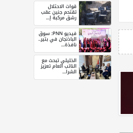
قوات الاحتلال
تقتحم جنين عقب
رشق مركبة إ...
فيديو PNN: سوق
الباذنجان في بتير..
نافذة...
الخليلي تبحث مع
النائب العام تعزيز
الشرا...