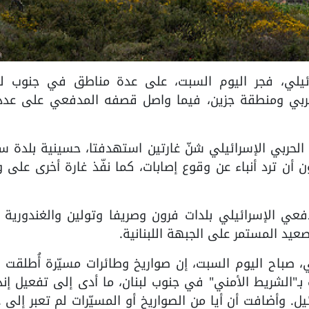
ل الإسرائيلي، فجر اليوم السبت، على عدة مناطق في جنوب لب
ربي ومنطقة جزين، فيما واصل قصفه المدفعي على عدد
ران الحربي الإسرائيلي شنّ غارتين استهدفتا، حسينية بلدة س
 أن ترد أنباء عن وقوع إصابات، كما نفّذ غارة أخرى على 
 الإسرائيلي بلدات فرون وصريفا وتولين والغندورية و
عيد المستمر على الجبهة اللبنانية.
 صباح اليوم السبت، إن صواريخ وطائرات مسيّرة أُطلقت 
رف بـ"الشريط الأمني" في جنوب لبنان، ما أدى إلى تفعيل إنذ
. وأضافت أن أيا من الصواريخ أو المسيّرات لم تعبر إلى 