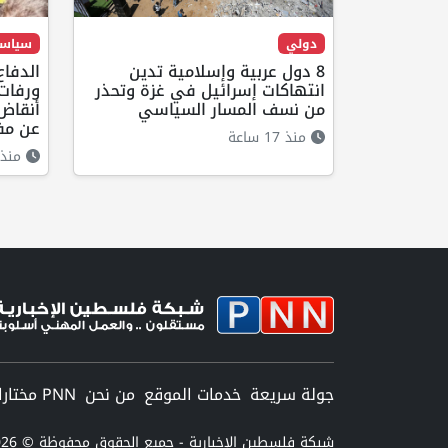
دولي
سياس
8 دول عربية وإسلامية تدين
الدفاع
انتهاكات إسرائيل في غزة وتحذر
من نسف المسار السياسي
أنقاض 
عن مف
منذ 17 ساعة
منذ 17 ساع
جولة سريعة
خدمات الموقع
من نحن
PNN مختارات
شبكة فلسطين الإخبارية - جميع الحقوق محفوظة © 2026