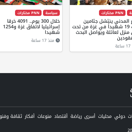
ة
PNN مختارات
سياسة
PNN مختارات
 المدني ينتشل جثامين
خلال 300 يوم.. 4091 خرقا
ورفات 19 شهيداً في غزة من تحت
إسرائيليا لاتفاق غزة و1254
منزل لعائلة ويواصل البحث
شهيدا
قودين
منذ 17 ساعة
ة
دولي
محليات
أسرى
رياضة
أقتصاد
منوعات
أفكار
ثقافة وفنو