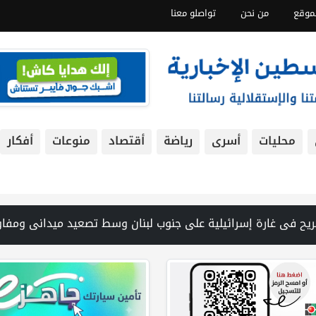
موقع
من نحن
تواصلو معنا
محليات
أسرى
رياضة
أقتصاد
منوعات
أفكار
 غزة من تحت أنقاض منزل لعائلة ويواصل البحث عن مفقودين | 8 دول عربية وإسلامية تدين انتهاكات إسرائيل في غزة وتحذر من نسف المسار السياسي | "هيومن رايتس ووتش" تتهم "إسرائيل" بجرائم حرب بعد اغتيال الصحفية آمال خليل في جنوب لبنان | طهران: مضيق هرمز سيظل مغلقا حتى تنتهي التهديدات ضد إيران | بدعم من الحكومة الكندية لجنة الانتخابات وبرنامج الأمم المتحدة الإنمائي يوقعان اتفاقية لتعزيز جاهزية الانتخابات التشريعية | نتنياهو يو