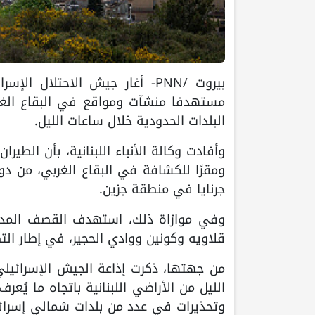
بيروت /PNN- أغار جيش الاحتلا
مستهدفا منشآت ومواقع في البقاع الغ
البلدات الحدودية خلال ساعات الليل.
وأفادت وكالة الأنباء اللبنانية، بأن الطي
ومقرًا للكشافة في البقاع الغربي، من دون
جرنايا في منطقة جزين.
وفي موازاة ذلك، استهدف القصف المدفعي
قلاويه وكونين ووادي الحجير، في إطار التص
من جهتها، ذكرت إذاعة الجيش الإسرائيلي،
الليل من الأراضي اللبنانية باتجاه ما يُع
وتحذيرات في عدد من بلدات شمالي إسرائيل