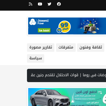
ثقافة وفنون
متفرقات
تقارير مصورة
سياسة
افق على إدخال 50 ألف عامل أجنبي بدلا من العمال الفلسطينيي | الرئاسة تدين وتحذر الاحتلال من استمرار حربه الشاملة على الشعب الفلسطيني ومخاطر ذلك على المنطقة بأسرها | تقرير: النظام الصحي في الضفة على حافة الانهيار بفعل احتجاز أموال المقاصة | نادي الأسير: الاحتلال يعتقل ويحقق ميدانياً مع أكثر من (60) مواطناً من مخيم قلنديا | الاحتلال يقتحم مخيم عسكر شرق نابلس | غزة: قصف مدفعي ونسف منازل واستهداف خيام النازحين | مستعمرو