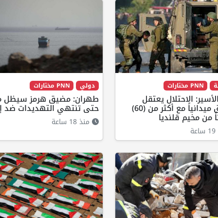
ة
PNN مختارات
دولي
PNN مختارات
لأسير: الاحتلال يعتقل
طهران: مضيق هرمز سيظل م
ويحقق ميدانياً مع أكثر من (60)
حتى تنتهي التهديدات ضد إي
ً من مخيم قلنديا
منذ 18 ساعة
ة