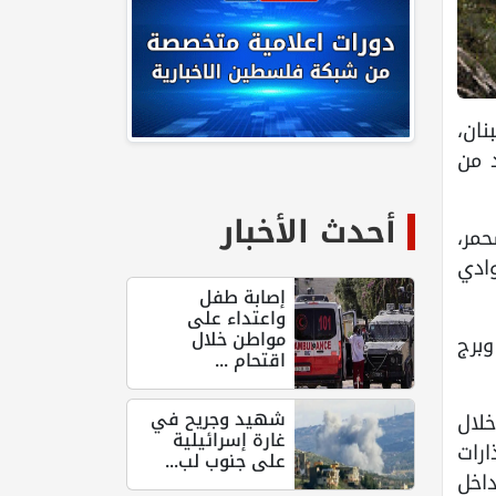
نان،
 من
أحدث الأخبار
حمر،
وادي
إصابة طفل
واعتداء على
مواطن خلال
برج
اقتحام ...
شهيد وجريح في
خلال
غارة إسرائيلية
ارات
على جنوب لب...
داخل