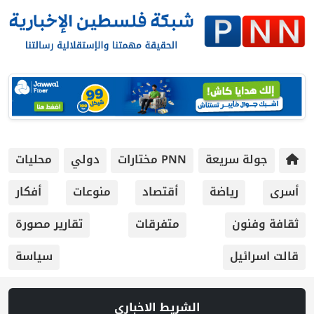
جولة سريعة
PNN مختارات
دولي
محليات
أسرى
رياضة
أقتصاد
منوعات
أفكار
ثقافة وفنون
متفرقات
تقارير مصورة
قالت اسرائيل
سياسة
الشريط الاخباري