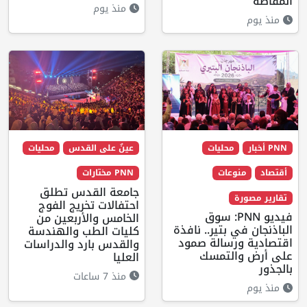
المقاصة
منذ يوم
منذ يوم
PNN أخبار
محليات
عينٌ على القدس
محليات
أقتصاد
منوعات
PNN مختارات
جامعة القدس تطلق
تقارير مصورة
احتفالات تخريج الفوج
فيديو PNN: سوق
الخامس والأربعين من
الباذنجان في بتير.. نافذة
كليات الطب والهندسة
اقتصادية ورسالة صمود
والقدس بارد والدراسات
على أرض والتمسك
العليا
بالجذور
منذ 7 ساعات
منذ يوم