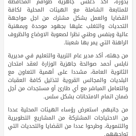
بدوره، أكد دغلس جاهزية طواقم المحافظة
للمتابعة الشاملة مع الهيئات المحلية لكافة
القضايا والعمل بشكل مشترك من اجل مواجهة
التحديات والتغلب عليها بجهود موحدة وبمهنية
عالية وبنفس وطني نظرا لصعوبة الاوضاع والظروف
الراهنة التي يمر بها شعبنا.
من جهته، أكد مدير عام التربية والتعليم في مديرية
نابلس أحمد صوالحة جاهزية الوزارة لعقد امتحان
الثانوية العامة، مشددا على أهمية التعاون مع
البلديات والمجالس القروية لتذليل كافة العقبات
والتعامل المباشر مع أي طارئ أو مستجدات من أجل
ضمان اتمام الامتحانات بشكل سلس.
من جانبهم، استعرض رؤساء الهيئات المحلية عددا
من الاحتياجات المشتركة من المشاريع التطويرية
والتنموية، وطرحوا عددا من القضايا والتحديات التي
تواجههم.