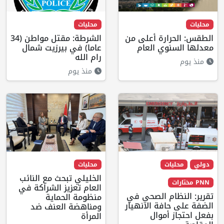
محليات
محليات
الطقس: الحرارة أعلى من
الشرطة: مقتل مواطن (34
معدلها السنوي العام
عاما) في بيرزيت شمال
رام الله
منذ يوم
منذ يوم
دولي
محليات
محليات
الخليلي تبحث مع النائب
PNN مختارات
العام تعزيز الشراكة في
تقرير: النظام الصحي في
منظومة الحماية
الضفة على حافة الانهيار
ومناهضة العنف ضد
بفعل احتجاز أموال
المرأة