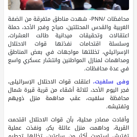
محافظات /PNN- شهدت مناطق متفرقة من الضفة
الغربية والقدس المحتلتين، صباح وفجر الأحد، حملة
اعتقالات وتحقيقات ميدانية طالت العشرات،
وسلسلة اقتحامات نفذتها قوات الاحتلال
الإسرائيلي، تخللتها مواجهات في بعض المناطق
ومداهمات لمنازل المواطنين وانتشار عسكري واسع
في عدة محافظات.
وفي سلفيت،
اعتقلت قوات الاحتلال الإسرائيلي،
فجر اليوم الأحد، ثلاثة أشقاء من قرية قيرة شمال
محافظة سلفيت، عقب مداهمة منزل ذويهم
وتفتيشه.
وأفادت مصادر محلية، بأن قوات الاحتلال اقتحمت
القرية، وداهمت منزل عائلة بكر، ونفذت عملية
تفتيش استمرت أكثر من ساعتين، تخللها تحطيم