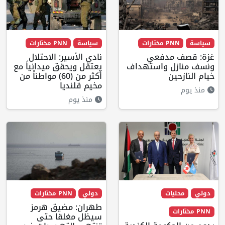
سياسة
PNN مختارات
سياسة
PNN مختارات
غزة: قصف مدفعي
نادي الأسير: الاحتلال
ونسف منازل واستهداف
يعتقل ويحقق ميدانياً مع
خيام النازحين
أكثر من (60) مواطناً من
مخيم قلنديا
منذ يوم
منذ يوم
دولي
محليات
دولي
PNN مختارات
طهران: مضيق هرمز
PNN مختارات
سيظل مغلقا حتى