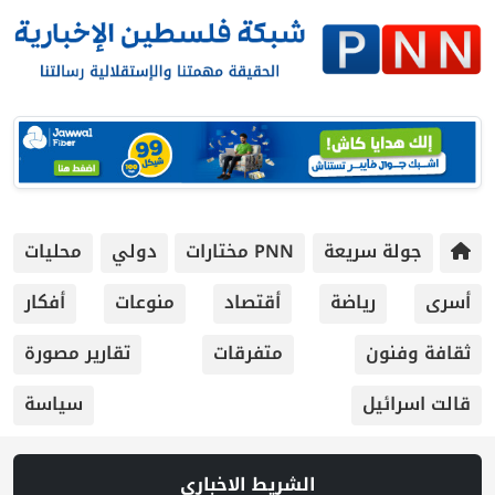
جولة سريعة
PNN مختارات
دولي
محليات
أسرى
رياضة
أقتصاد
منوعات
أفكار
ثقافة وفنون
متفرقات
تقارير مصورة
قالت اسرائيل
سياسة
الشريط الاخباري