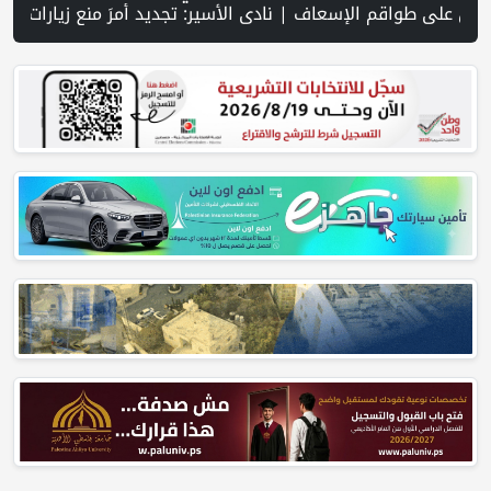
تصعيد ميداني ومفاوضات في روما | قوات الاحتلال تقتحم جنين عقب رشق مركبة إسرائيلية بالحجارة | فيديو PNN: سوق الباذنجان في بتير.. نافذة اقتصادية ورسالة صمود على أرض والتمسك بالجذور | الخليلي تبحث مع النائب العام تعزيز الشراكة في منظومة الحماية ومناهضة العنف ضد المرأة | سلطة النقد: ارتفاع نسبة الشمول المالي في فلسطين إلى 73% منتصف عام 2026 | عبر شبكة PNN .. خبير تربوي يستعرض واقع التعليم بالمصادر المفتوحة وفرص نجاحه في فلسطين. 