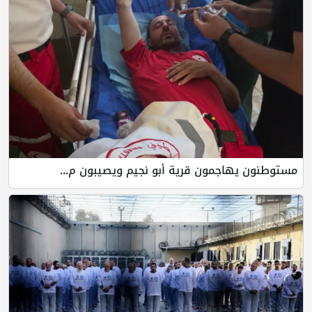
مستوطنون يهاجمون قرية أبو نجيم ويصيبون م...