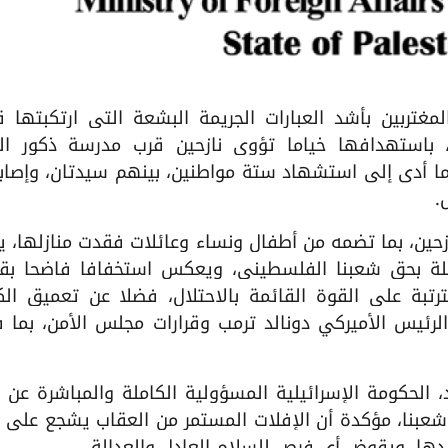
خارجية والمغتربين بأشد العبارات الجريمة البشعة التي ارتكبتها 
 باستهدافها خياما تؤوي نازحين قرب مدرسة ذكور الر
ما أدى إلى استشهاد ستة مواطنين، بينهم سيدتان، وإصاب
ازحين، بما تضمه من أطفال ونساء وعائلات فقدت منازلها، ي
اصلة بحق شعبنا الفلسطيني، ويعكس استخفافا فاضحا بقو
مترتبة على القوة القائمة بالاحتلال، فضلا عن تعميق الك
رئيس الأميركي دونالد ترمب وقرارات مجلس الأمن، بما ف
د، الحكومة الإسرائيلية المسؤولية الكاملة والمباشرة عن
ء شعبنا، مؤكدة أن الإفلات المستمر من العقاب يشجع على ت
يدها، ويقوض أي فرص للسلام العادل والعدالة
.