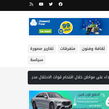
ثقافة وفنون
متفرقات
تقارير مصورة
سياسة
 إسرائيليا لاتفاق غزة و1254 شهيدا | الدفاع المدني ينتشل جثامين ورفات 19 شهيداً في غزة من تحت أنقاض منزل لعائلة ويواصل البحث عن مفقودين | 8 دول عربية وإسلامية تدين انتهاكات إسرائيل في غزة وتحذر من نسف المسار السياسي | "هيومن رايتس ووتش" تتهم "إسرائيل" بجرائم حرب بعد اغتيال الصحفية آمال خليل