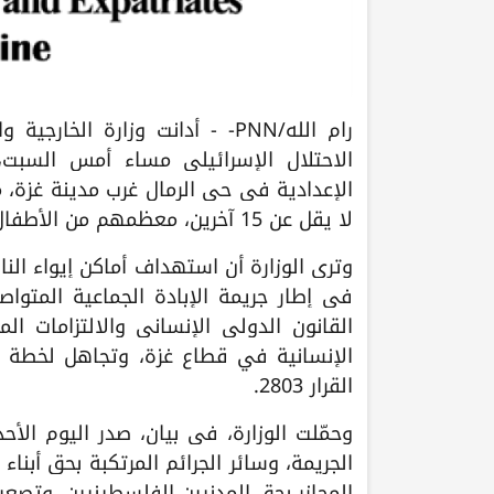
رام الله/PNN- - أدانت وزارة ال
الاحتلال الإسرائيلي مساء أمس السبت،
الإعدادية في حي الرمال غرب مدينة غزة، 
لا يقل عن 15 آخرين، معظمهم من الأطفال.
وترى الوزارة أن استهداف أماكن إيواء الن
في إطار جريمة الإبادة الجماعية المتو
القانون الدولي الإنساني والالتزامات ال
الإنسانية في قطاع غزة، وتجاهل لخطة ال
القرار 2803.
وحمّلت الوزارة، في بيان، صدر اليوم الأح
الجريمة، وسائر الجرائم المرتكبة بحق أبنا
المجازر بحق المدنيين الفلسطينيين، وتصع