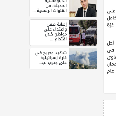
الدبلوماسية
الحديثة: من
القنوات الرسمية ...
 على
كامل
إصابة طفل
 غزة
واعتداء على
مواطن خلال
اقتحام ...
 أجل
 في
شهيد وجريح في
مأوى
غارة إسرائيلية
على جنوب لب...
مار،
 عام