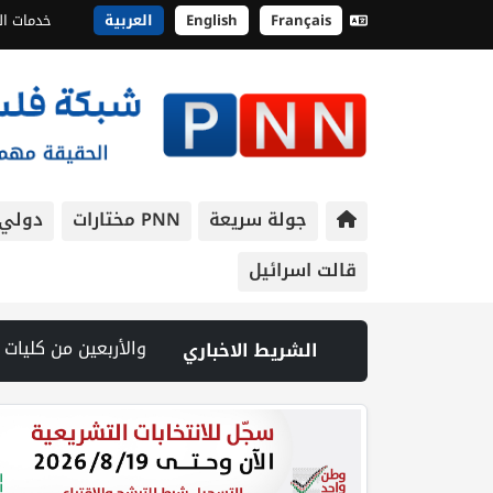
Français
English
العربية
خدمات ال
جولة سريعة
PNN مختارات
دولي
قالت اسرائيل
ت العليا | إصابة طفل واعتداء على مواطن خلال اقتحام قوات الاحتلال مدينة جنين | شهيد وجريح في غارة إسرائيلية على جنوب لبنان وسط تصعيد ميداني ومفاوضات في روما | قوات الاحتلال تقتحم جنين عقب رشق مركبة إسرائيلية بالحجارة | فيديو PNN: سوق الباذنجان في بتير.. نافذة اقتصادية ورسالة صمود على أرض و
الشريط الاخباري