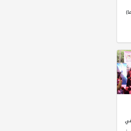
طن (34 عاما)
 في