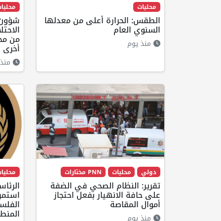
محليات
محليا
الطقس: الحرارة أعلى من معدلها
شؤون 
السنوي العام
الاحتل
من مخ
منذ يوم
أخرى
منذ 
دولي
محليات
PNN مختارات
محليا
تقرير: النظام الصحي في الضفة
الرئاس
على حافة الانهيار بفعل احتجاز
استمرا
أموال المقاصة
الفلس
المنط
منذ يوم