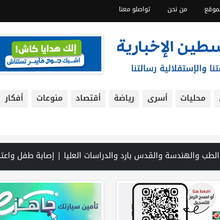
موقع
من نحن
تواصلو معنا
محليات
أسرى
رياضة
أقتصاد
منوعات
أفكار
التمسك بالجذور | الخليلي تبحث مع النائب العام تعزيز الشراكة في منظومة الحماية ومناهضة العنف ضد المرأة | سلطة النقد: ارتفاع نسبة الشمول المالي في فلسطين إلى 73% منتصف عام 2026 | عبر شبكة PNN .. خبير تربوي يستعرض واقع التعليم بالمصادر المفتوحة وفرص نجاحه في فلسطين. | خلال 300 يوم.. 4091 خرقا