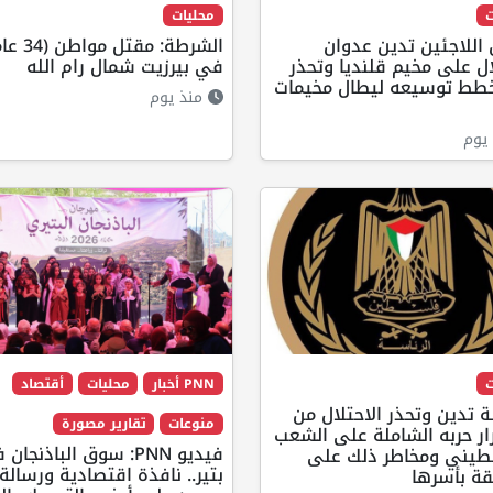
ت
محليات
اللاجئين تدين عدوان
الشرطة: مقتل موا
ال على مخيم قلنديا وتحذر
في بيرزيت شمال رام الله
طط توسيعه ليطال مخيمات
منذ يوم
يوم
ت
PNN أخبار
محليات
أقتصاد
ة تدين وتحذر الاحتلال من
منوعات
تقارير مصورة
ر حربه الشاملة على الشعب
فيديو PNN: سوق الباذنجان
طيني ومخاطر ذلك على
بتير.. نافذة اقتصادية ورسالة
قة بأسرها