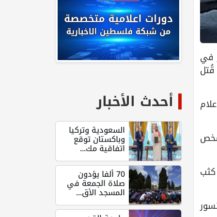
 نار في
ختلفة، فيما قُتل
أحدث الأخبار
علام
السعودية وتركيا
قتل شخص
وباكستان توقع
اتفاقية مك...
 كثب
70 ألفا يؤدون
صلاة الجمعة في
المسجد الأق...
سور