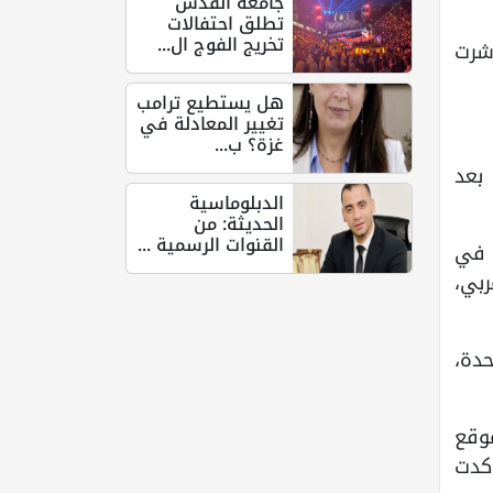
جامعة القدس
تطلق احتفالات
تخريج الفوج ال...
اشرت
هل يستطيع ترامب
تغيير المعادلة في
غزة؟ ب...
بعد
الدبلوماسية
الحديثة: من
القنوات الرسمية ...
ه في
بي،
حدة،
موقع
أكدت