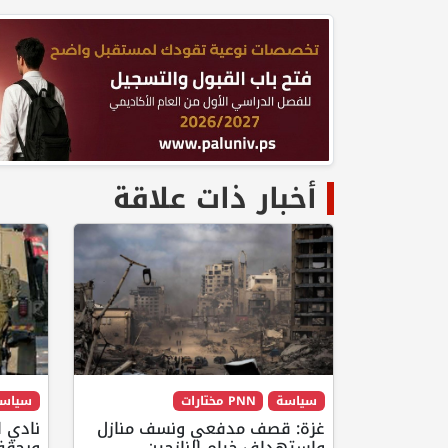
أخبار ذات علاقة
سياسة
PNN مختارات
سياس
غزة: قصف مدفعي ونسف منازل
نادي ا
واستهداف خيام النازحين