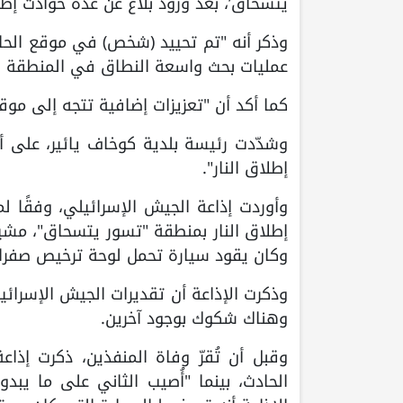
يتسحاق’، بعد ورود بلاغ عن عدة حوادث إط
وذكر أنه "تم تحييد (شخص) في موقع الحاد
عمليات بحث واسعة النطاق في المنطقة بحث
كما أكد أن "تعزيزات إضافية تتجه إلى موقع
وشدّدت رئيسة بلدية كوخاف يائير، على أ
إطلاق النار".
وأوردت إذاعة الجيش الإسرائيلي، وفقًا 
إطلاق النار بمنطقة "تسور يتسحاق"، مشي
وكان يقود سيارة تحمل لوحة ترخيص صفراء إس
وذكرت الإذاعة أن تقديرات الجيش الإسرائي
وهناك شكوك بوجود آخرين.
وقبل أن تُقرّ وفاة المنفذين، ذكرت إذاع
الحادث، بينما "أُصيب الثاني على ما يبدو 