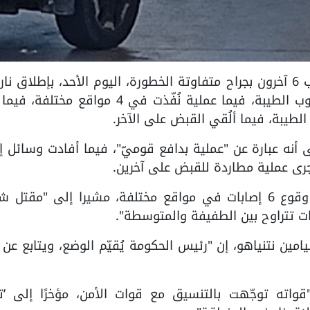
الداخل المحتل /PNN-قُتل إسرائيلي وأُصيب 6 آخرون بجراح متفاوتة الخطورة، اليوم الأحد، بإطلاق
بلدات يهودية بمنطقة "كوخاف يائير"، جنوب الطيبة، فيما عملية نُفّذت في 4 مواقع م
الطيبة، فيما ألُقي القبض على الآخر.
 أنه عبارة عن "عملية بدافع قوميّ"، فيما أفادت وسائل إ
ُجرى عملية مطاردة للقبض على آخرين.
وأكّد المدير العام لـ"نجمة داود الحمراء"، وقوع 6 إصابات في مواقع مختلفة، مشيرا إلى "م
امين نتنياهو، إن "رئيس الحكومة يُقيّم الوضع، ويتابع عن
واته توجّهت بالتنسيق مع قوات الأمن، مؤخرًا إلى ’ت