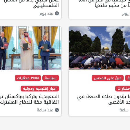
ً من مخيم قلنديا
الفلسطينيي
يوم
منذ يوم
ة
عينٌ على القدس
سياسة
PNN مختارات
أخبار إقليمية ودولية
لفا يؤدون صلاة الجمعة في
السعودية وتركيا وباكستان ت
د الأقصى
اتفاقية مكة للدفاع المشترك
ساعة
منذ ساعة