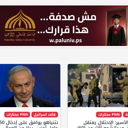
ة
PNN مختارات
قالت اسرائيل
PNN مختارات
لأسير: الاحتلال يعتقل
ويحقق ميدانياً مع أكثر من (60)
عامل أجنبي بدلا من العمال