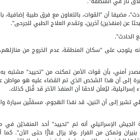
لاق نار في المنطقة".
ث"، مضيفا أن "القوات، بالتعاون مع فرق طبية إضافية، ب
ا عن (منفذين) آخرين، وتقدم العلاج الطبي للجرحى".
 الحادث".
نه يتوجب على "سكان المنطقة، عدم الخروج من منازلهم، 
لمصدر أمني، بأن قوات الأمن تمكنت من "تحييد" مشتبه ب
رة إلى أن هذا الشخص الذي تم القضاء عليه هو مواطن عر
رائيلية، ليُعلَن لاحقا أن المنفذ الآخر قد قُتل كذلك.
لي تشير إلى أن اثنين، قد نفذا الهجوم، مسقلّين سيارة وا
ة الجيش الإسرائيلي أنه تم "تحييد" أحد المنفذيْن في 
بنيران وتمكن من الفرار ،ولا يزال فارًّا حتى الآن". كما 