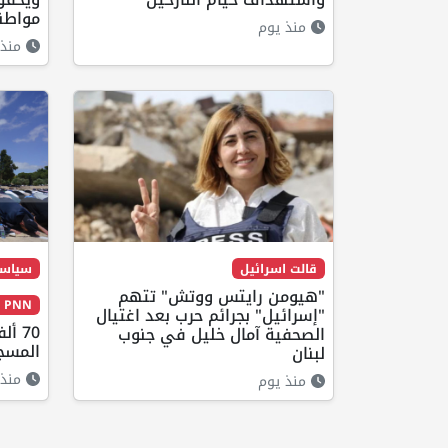
مواطنا
منذ يوم
منذ 
قالت اسرائيل
سياس
"هيومن رايتس ووتش" تتهم
PNN مختارات
"إسرائيل" بجرائم حرب بعد اغتيال
70 أ
الصحفية آمال خليل في جنوب
المسج
لبنان
منذ 
منذ يوم