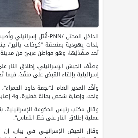
أحد منفّذيْها، وهو مواطن عربيّ من مدينة 
وصنّف الجيش الإسرائيلي، إطلاق النار على
إسرائيلية بإلقاء القبض على منفّذ، فيما ت
واحد، وإصابة شخص بحالة خطيرة، و4 إصابات تتراوح بين الطفيفة والمتوسطة".
وقال مكتب رئيس الحكومة الإسرائيلية، بني
عملية إطلاق النار على خطّ التماس".
وقال الجيش الإسرائيلي في بيان، إن "ق