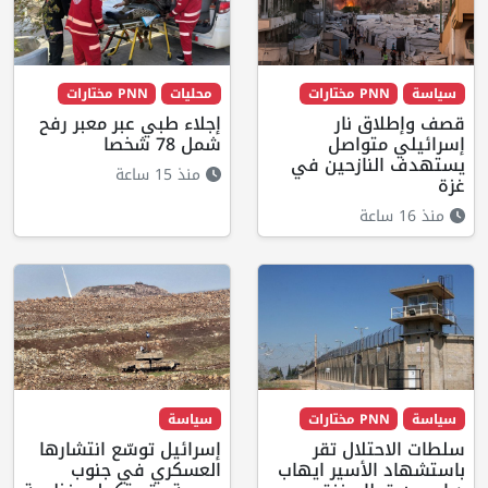
سياسة
PNN مختارات
محليات
PNN مختارات
قصف وإطلاق نار
إجلاء طبي عبر معبر رفح
إسرائيلي متواصل
شمل 78 شخصا
يستهدف النازحين في
منذ 15 ساعة
غزة
منذ 16 ساعة
سياسة
PNN مختارات
سياسة
سلطات الاحتلال تقر
إسرائيل توسّع انتشارها
باستشهاد الأسير ايهاب
العسكري في جنوب