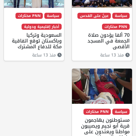
سياسة
عينٌ على القدس
سياسة
PNN مختارات
PNN مختارات
أخبار إقليمية ودولية
70 ألفا يؤدون صلاة
السعودية وتركيا
الجمعة في المسجد
وباكستان توقع اتفاقية
الأقصى
مكة للدفاع المشترك
منذ 13 ساعة
منذ 13 ساعة
سياسة
PNN مختارات
مستوطنون يهاجمون
قرية أبو نجيم ويصيبون
مواطنا ويعتدون على