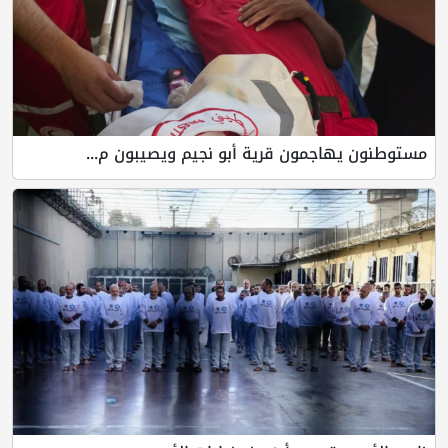
مستوطنون يهاجمون قرية أبو نجيم ويصيبون م...