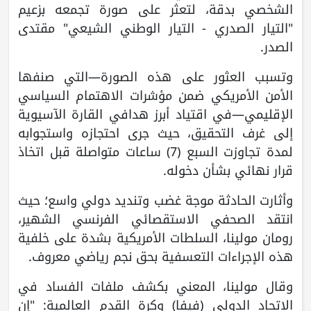
الشخصي بدقة، لتعثر على صورة تجمعه بزعيم
"التيار الصدري - التيار الوطني الشيعي" مقتدى
الصدر.
وتسبب العثور على هذه الصورة—التي صنفها
الأمن الأمريكي ضمن مؤشرات الاهتمام السياسي
الإقليمي—في اقتياد أبرز هدافي القارة الآسيوية
إلى غرف التحقيق، حيث جرى احتجازه واستجوابه
لمدة تجاوزت السبع (7) ساعات متواصلة قبل اتخاذ
قرار نهائي بشأن دخوله.
وأثارت الحادثة موجة غضب وتنديد دولي واسع؛ حيث
انتقد الصحفي الاستقصائي الفرنسي الشهير،
رومان مولينا، السلطات الأمريكية بشدة على خلفية
هذه الإجراءات التعسفية بحق نجم رياضي معروف.
وقال مولينا، المعني بكشف ملفات الفساد في
الاتحاد الدولي (فيفا) وكرة القدم العالمية: "إن