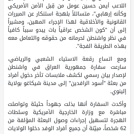
اللاعب أيمن حسين عومل من قِبل الأمن الأمريكي
وكأنه إرهابي"، متسائلاً بلهجة استنكار عن المبررات
القانونية والأخلاقية لهذا الإجراء المهين، ومشيراً
إلى أن "كون الشخص عراقياً بات يبدو سبباً كافياً
في نظر واشنطن لحرمانه من حقوقه والتعامل معه
بهذه الطريقة الفجة".
ومع اتساع رقعة الاستياء الشعبي والرياضي،
سارعت سفارة جمهورية العراق في واشنطن
لإصدار بيان رسمي لكشف ملابسات تأخر دخول أفراد
من بعثة "أسود الرافدين" إلى مدينة شيكاغو بولاية
إلينوي.
وأكدت السفارة أنها بذلت جهوداً حثيثة وتواصلت
مباشرة مع وزارة الخارجية الأمريكية وسلطات
الهجرة لتسهيل إجراءات وصول البعثة المؤلفة من
62 شخصاً، مبيّنة أن جميع أفراد الوفد دخلوا الولايات