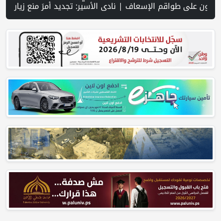
نوب لبنان وسط تصعيد ميداني ومفاوضات في روما | قوات الاحتلال تقتحم جنين عقب رشق مركبة إسرائيلية بالحجارة | فيديو PNN: سوق الباذنجان في بتير.. نافذة اقتصادية ورسالة صمود على أرض والتمسك بالجذور | الخليلي تبحث مع النائب العام تعزيز الشراكة في منظومة الحماية ومناهضة العنف ضد المرأة | سلطة النقد: ارتفاع نسبة الشمول المالي في فلسطين إلى 73% منتصف عام 2026 | عبر شبكة PNN .. خبير تربوي يستعرض واقع التعليم بالمصادر المفتوحة وفرص نج