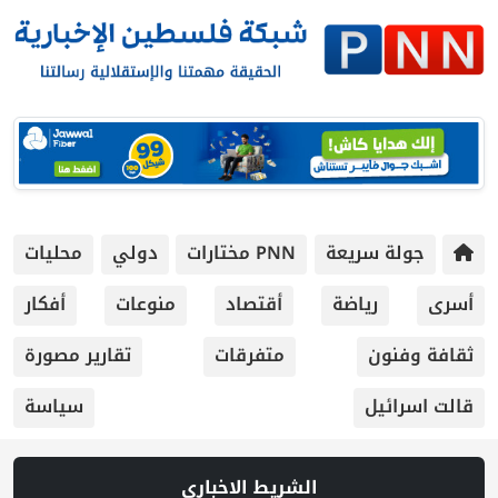
جولة سريعة
PNN مختارات
دولي
محليات
أسرى
رياضة
أقتصاد
منوعات
أفكار
ثقافة وفنون
متفرقات
تقارير مصورة
قالت اسرائيل
سياسة
الشريط الاخباري