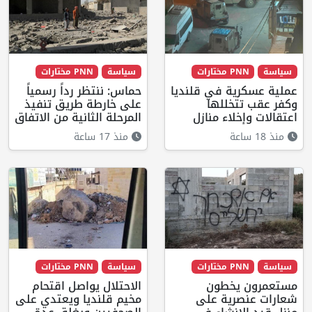
سياسة
PNN مختارات
سياسة
PNN مختارات
عملية عسكرية في قلنديا
حماس: ننتظر رداً رسمياً
وكفر عقب تتخللها
على خارطة طريق تنفيذ
اعتقالات وإخلاء منازل
المرحلة الثانية من الاتفاق
منذ 18 ساعة
منذ 17 ساعة
سياسة
PNN مختارات
سياسة
PNN مختارات
مستعمرون يخطون
الاحتلال يواصل اقتحام
شعارات عنصرية على
مخيم قلنديا ويعتدي على