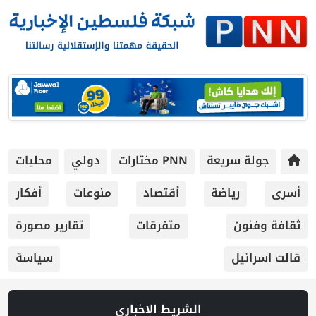
جولة سريعة
PNN مختارات
دولي
محليات
أسرى
رياضة
أقتصاد
منوعات
أفكار
ثقافة وفنون
متفرقات
تقارير مصورة
قالت اسرائيل
سياسة
الشريط الاخباري