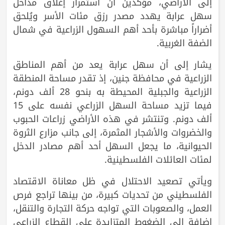
إلى الأراضي، مؤكدين أن استمرار إغلاق مداخل
سهل عرابة يهدد مصدر رزق مئات الأسر ويُلحق
أضراراً مباشرة بأحد أهم السهول الزراعية في شمال
الضفة الغربية.
يشار إلى أن سهل عرابة يعد من أهم المناطق
الزراعية في محافظة جنين، إذ تقدر مساحة المنطقة
الزراعية والجبلية المحيطة به بنحو 28 ألف دونم،
فيما تزيد مساحة السهل الزراعي نفسه على 15
ألف دونم. وتنتشر في هذه الأراضي زراعات الحبوب
والخضروات والأشجار المثمرة، إلى جانب مزارع الثروة
الحيوانية، ما يجعل السهل أحد أهم مصادر الدخل
لمئات العائلات الفلسطينية.
ويأتي تصعيد الاحتلال في ظل معاناة الاقتصاد
الفلسطيني من تحديات كبيرة، من بينها تراجع فرص
العمل، والصعوبات التي تواجه حركة التجارة والتنقل،
إضافة إلى الضغوط المتزايدة على القطاع الزراعي