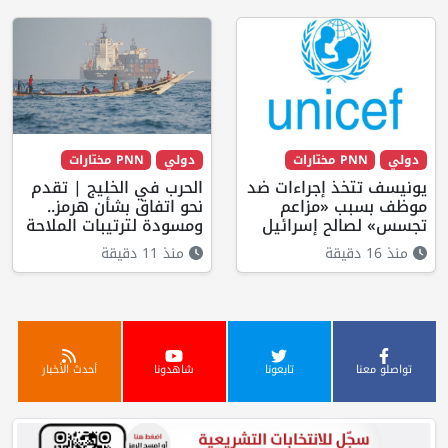
دولي
PNN مختارات
دولي
PNN مختارات
يونيسف تتخذ إجراءات ضد
الحرب في الخليج | تقدم
موظف بسبب «مزاعم
نحو اتفاق بشأن هرمز..
تجسس» لصالح إسرائيل
ومسودة لترتيبات الملاحة
منذ 16 دقيقة
منذ 11 دقيقة
تواصلو معنا
تابعونا
شاهدونا
أحدث الأخبار