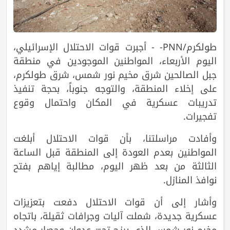
طولكرم/PNN- - أجبرت قوات الاحتلال الإسرائيلي،
اليوم الأربعاء، المواطنين الموجودين في منطقة
جبل الصالحين شرق مخيم نور شمس، شرق طولكرم،
على إخلاء المنطقة، والتوجه جنوباً، بحجة تنفيذ
تدريبات عسكرية في المكان واحتمال وقوع
تفجيرات.
وأفادت مراسلتنا، بأن قوات الاحتلال أبلغت
المواطنين بعدم العودة إلى المنطقة قبل الساعة
الثالثة من بعد ظهر اليوم، مطالبة إياهم بفتح
نوافذ المنازل.
وأشار إلى أن قوات الاحتلال دفعت بتعزيزات
عسكرية جديدة، شملت آليات وجرافات ثقيلة، باتجاه
مخيم نور شمس الذي يرزح تحت عدوان وحصار مشدد