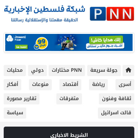
جولة سريعة
PNN مختارات
دولي
محليات
أسرى
رياضة
أقتصاد
منوعات
أفكار
ثقافة وفنون
متفرقات
تقارير مصورة
قالت اسرائيل
سياسة
الشريط الاخباري