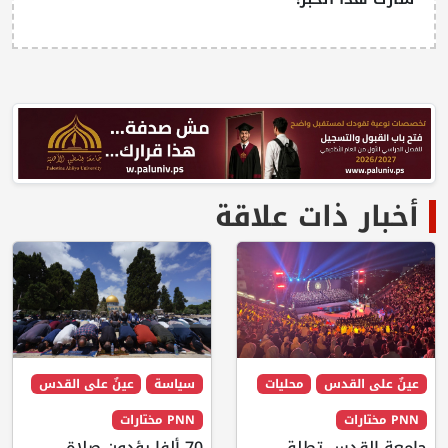
أخبار ذات علاقة
عينٌ على القدس
محليات
سياسة
عينٌ على القدس
PNN مختارات
PNN مختارات
جامعة القدس تطلق
70 ألفا يؤدون صلاة