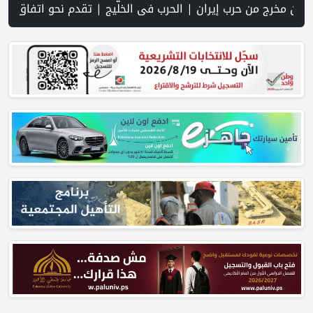
 شديدة اعتبارا من الغد | يونيسف تتخذ إجراءات ضد موظف بسبب «مزاعم تجسس» لصالح إسرائيل | مستوطنون يهاجمون قرية أبو نجيم ويصيبون مواطنا ويعتدون على طواقم الإسعاف | نادي الأسير: