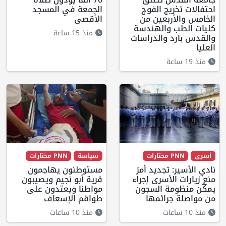
احتفالات تخريج الفوج
الجمعة في المسجد
الخامس والأربعين من
الأقصى
كليات الطب والهندسة
منذ 15 ساعة
والقدس بارد والدراسات
العليا
منذ 19 ساعة
أسرى
PNN مختارات
سياسة
PNN مختارات
نادي الأسير: تجديد أمرَ
مستوطنون يهاجمون
منع زيارات الأسرى إجراء
قرية أبو نجيم ويصيبون
يمكّن منظومة السجون
مواطنا ويعتدون على
من مواصلة جرائمها
طواقم الإسعاف
منذ 10 ساعات
منذ 10 ساعات