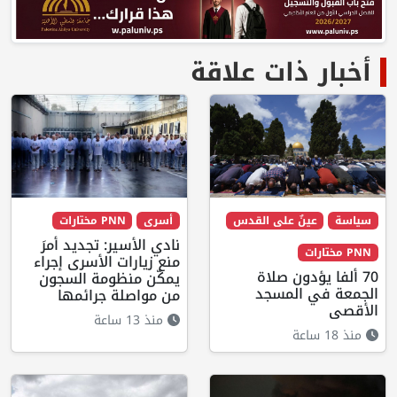
أخبار ذات علاقة
سياسة
عينٌ على القدس
أسرى
PNN مختارات
نادي الأسير: تجديد أمرَ
PNN مختارات
منع زيارات الأسرى إجراء
70 ألفا يؤدون صلاة
يمكّن منظومة السجون
الجمعة في المسجد
من مواصلة جرائمها
الأقصى
منذ 13 ساعة
منذ 18 ساعة