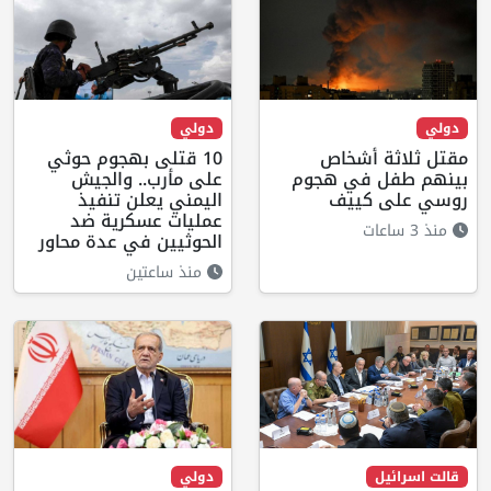
دولي
دولي
مقتل ثلاثة أشخاص
10 قتلى بهجوم حوثي
بينهم طفل في هجوم
على مأرب.. والجيش
روسي على كييف
اليمني يعلن تنفيذ
عمليات عسكرية ضد
منذ 3 ساعات
الحوثيين في عدة محاور
منذ ساعتين
قالت اسرائيل
دولي