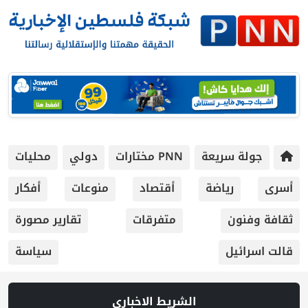
جولة سريعة
PNN مختارات
دولي
محليات
أسرى
رياضة
أقتصاد
منوعات
أفكار
ثقافة وفنون
متفرقات
تقارير مصورة
قالت اسرائيل
سياسة
الشريط الاخباري