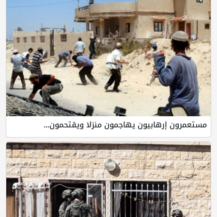
مستعمرون إرهابيون يهاجمون منزلا ويقتحمون...