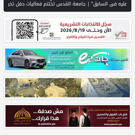
اصل الأحد بحث ملف غزة وسط ضغوط أميركية لوقف إطلاق النار | لجنة إدارة غزة تختتم أول ورشة عمل لإطلاق التعافي المبكر بغزة | حرس الثورة: الولايات المتحدة وإسرائيل لم تحققا أهدافهما في الحرب ضد إيران | 10 قتلى بهجوم حوثي على مأرب.. والجيش اليمني يعلن تنفيذ عمليات عسكرية ضد الحوثيين في عدة محاور | مسيّرة حزب الله تستهدف قوة إسرائيلية... وواشنطن تمنع غارات واسعة على الجنوب | مقتل ثلاثة أشخاص بينهم طفل في هجوم روسي على كييف | ارتفاع أسعار النفط | "كبار قادة الجيش الأمريكي يبحثون عن مخرج من حرب إيرا