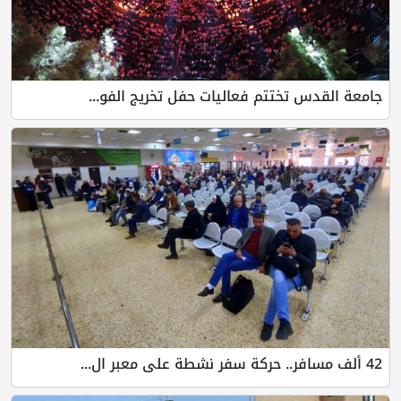
جامعة القدس تختتم فعاليات حفل تخريج الفو...
42 ألف مسافر.. حركة سفر نشطة على معبر ال...