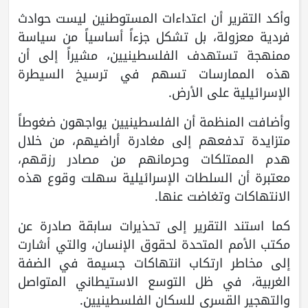
وأكد التقرير أن اعتداءات المستوطنين ليست حوادث
فردية معزولة، بل تشكل جزءاً أساسياً من سياسة
ممنهجة تستهدف الفلسطينيين، مشيراً إلى أن
هذه الممارسات تسهم في ترسيخ السيطرة
الإسرائيلية على الأرض.
وأضافت المنظمة أن الفلسطينيين يواجهون ضغوطاً
متزايدة تدفعهم إلى مغادرة أراضيهم، من خلال
هدم الممتلكات وحرمانهم من مصادر رزقهم،
معتبرة أن السلطات الإسرائيلية سهلت وقوع هذه
الانتهاكات وتغاضت عنها.
كما استند التقرير إلى تحذيرات سابقة صادرة عن
مكتب الأمم المتحدة لحقوق الإنسان، والتي أشارت
إلى مخاطر ارتكاب انتهاكات جسيمة في الضفة
الغربية، في ظل التوسع الاستيطاني المتواصل
والتهجير القسري للسكان الفلسطينيين.