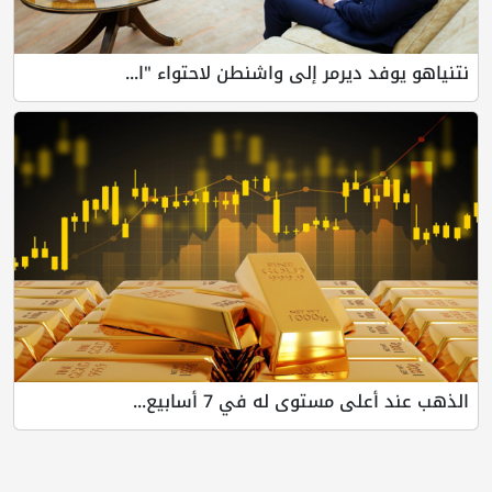
نتنياهو يوفد ديرمر إلى واشنطن لاحتواء "ا...
الذهب عند أعلى مستوى له في 7 أسابيع...