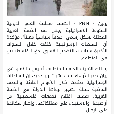
برلين - PNN - اتهمت منظمة العفو الدولية
الحكومة الإسرائيلية بجعل ضم الضفة الغربية
المحتلة بشكل رسمي "هدفاً سياسياً معلناً"، مؤكدة
أن السلطات الإسرائيلية كثفت خلال السنوات
الأخيرة سياسات التهجير القسري بحق الفلسطينيين
في المنطقة.
وقالت الأمينة العامة للمنظمة، أغنيس كالامار، في
بيان صدر الأربعاء عقب نشر تقرير جديد، إن السلطات
الإسرائيلية صعّدت خلال الأعوام الثلاثة والنصف
الماضية حملة تهجير ترعاها الدولة في الضفة
الغربية، شملت اقتلاع تجمعات فلسطينية من
أراضيها، والاستيلاء على ممتلكاتها، وإجبار سكانها
على الرحيل.