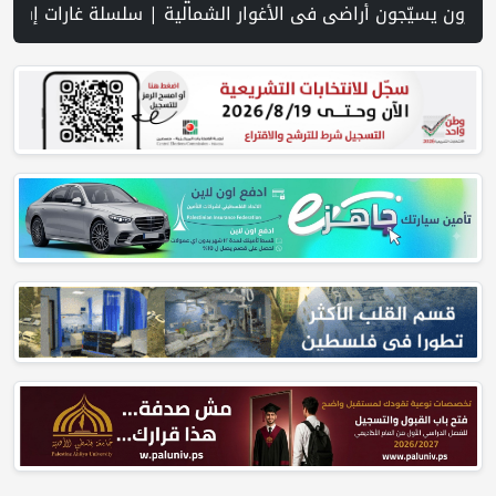
احتلال على مخيم قلنديا وتحذر من مخطط توسيعه ليطال مخيمات أخرى | (محدث) الاحتلال يواصل عدوانه على مخيم قلنديا لليوم الثاني: هدم محال تجارية ومداهمة عشرات المنازل | بسبب نقص "الذخائر".. مواجهة حادة بين ترامب ووزير حربه في كامب ديفيد | انفجاران بهرمز بالتزامن مع محادثات إيرانية عُمان