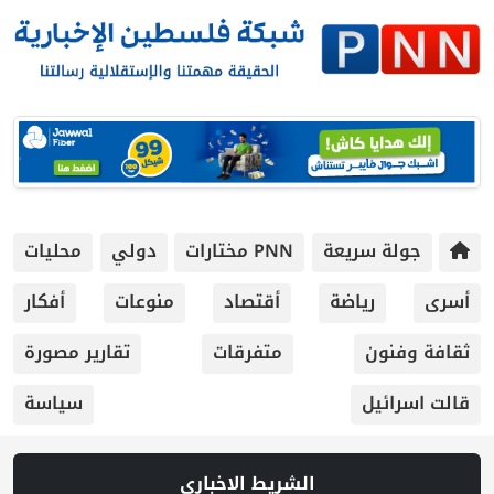
جولة سريعة
PNN مختارات
دولي
محليات
أسرى
رياضة
أقتصاد
منوعات
أفكار
ثقافة وفنون
متفرقات
تقارير مصورة
قالت اسرائيل
سياسة
الشريط الاخباري