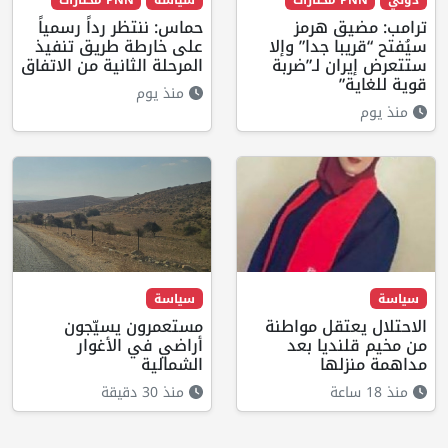
ترامب: مضيق هرمز
حماس: ننتظر رداً رسمياً
سيُفتح “قريبا جدا” وإلا
على خارطة طريق تنفيذ
ستتعرض إيران لـ”ضربة
المرحلة الثانية من الاتفاق
قوية للغاية”
منذ يوم
منذ يوم
سياسة
سياسة
الاحتلال يعتقل مواطنة
مستعمرون يسيّجون
من مخيم قلنديا بعد
أراضي في الأغوار
مداهمة منزلها
الشمالية
منذ 18 ساعة
منذ 30 دقيقة