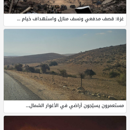
غزة: قصف مدفعي ونسف منازل واستهداف خيام ...
مستعمرون يسيّجون أراضي في الأغوار الشمال...