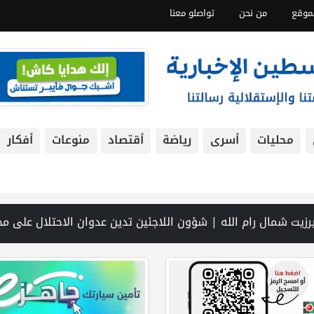
موقع
من نحن
تواصلو معنا
محليات
أسرى
رياضة
أقتصاد
منوعات
أفكار