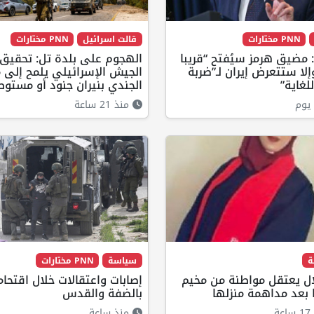
PNN مختارات
قالت اسرائيل
PNN مختارات
 مضيق هرمز سيُفتح “قريبا
الهجوم على بلدة تل: تحقيق
إلا ستتعرض إيران لـ”ضربة
الجيش الإسرائيلي يلمح إلى 
لغاية”
الجندي بنيران جنود أو مستوط
يوم
منذ 21 ساعة
ة
سياسة
PNN مختارات
ال يعتقل مواطنة من مخيم
إصابات واعتقالات خلال اقتحام
 بعد مداهمة منزلها
بالضفة والقدس
ة
منذ ساعة