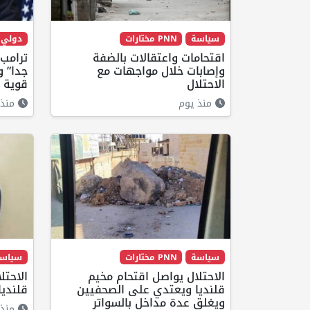
سياسة
PNN مختارات
دولي
اقتحامات واعتقالات بالضفة
ترامب:
وإصابات خلال مواجهات مع
جدا” و
الاحتلال
قوية ل
منذ يوم
منذ 
سياسة
PNN مختارات
سياس
الاحتلال يواصل اقتحام مخيم
الاحتل
قلنديا ويعتدي على الصحفيين
قلنديا
ويغلق عدة مداخل بالسواتر
منذ 17 ساع