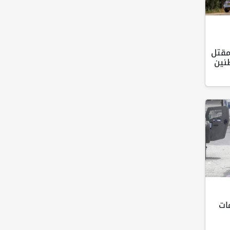
مقتل
نين
ات