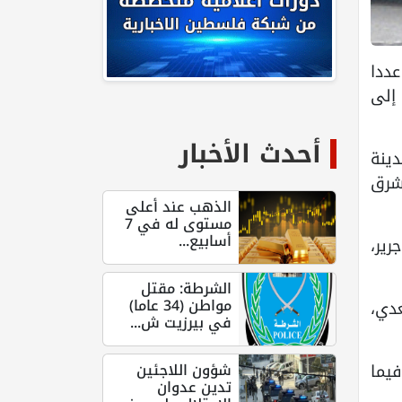
عددا
 إلى
أحدث الأخبار
ينة
شرق
الذهب عند أعلى
مستوى له في 7
أسابيع...
رير،
الشرطة: مقتل
مواطن (34 عاما)
دي،
في بيرزيت ش...
شؤون اللاجئين
فيما
تدين عدوان