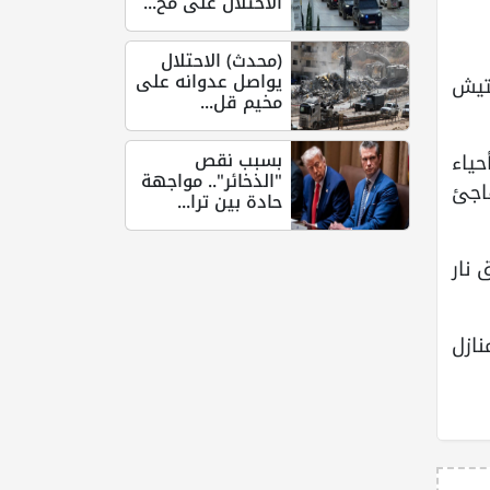
الاحتلال على مخ...
(محدث) الاحتلال
يواصل عدوانه على
تيش
مخيم قل...
بسبب نقص
حياء
"الذخائر".. مواجهة
اجئ
حادة بين ترا...
 نار
ازل