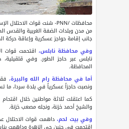
محافظات /PNN- شنت قوات الاح
من مدن وبلدات الضفة الغربية والقدس الم
جانب إقامة حواجز عسكرية وإعاقة حركة ال
وفي محافظة نابلس،
اقتحمت قوات الا
نابلس عبر حاجز الطور. وفي قلقيلية، 
المحافظة.
أما في محافظة رام الله والبيرة،
فقد
ونصبت حاجزاً عسكرياً في بلدة سردا، ما تس
كما اعتقلت ثلاثة مواطنين خلال اقتحام
والشيخ أحمد خزنة، ونجله مصعب خزنة.
وفي بيت لحم،
داهمت قوات الاحتلال عددا
اقتحمت في جنين حي الزهرة وداهمت بناية