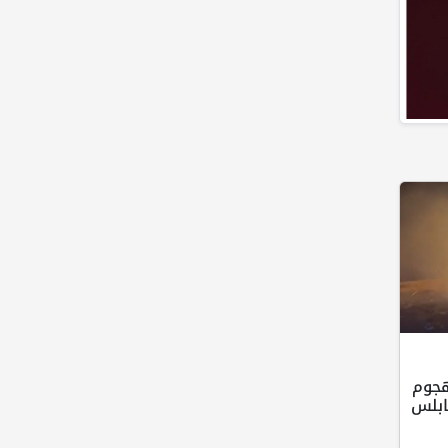
هجوم
ابلس