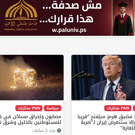
PNN مختارات
سياسة
PNN مختارات
 مضيق هرمز سيُفتح “قريبا
مصابون وإحراق مساكن في 
إلا ستتعرض إيران لـ”ضربة
للمستوطنين بالخليل وشرق ن
لغاية”
منذ 5 ساعات