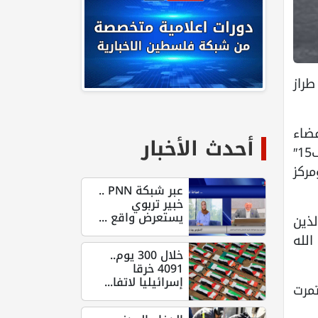
طراز
فضاء
أحدث الأخبار
التابعة له، استهدفت صباح الخميس، بـ12 صاروخا باليستيا، أماكن انتشار مقاتلات “إف35″ و”إف15″
مركز
عبر شبكة PNN ..
خبير تربوي
يستعرض واقع ...
لذين
الله
خلال 300 يوم..
4091 خرقا
إسرائيليا لاتفا...
مرت