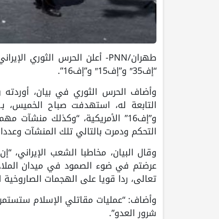
طهران/PNN- أعلن الحرس الثوري 
“إف35″ و”إف15″ و”إف16”.
وأضاف الحرس الثوري في بيان، أوردته وكا
و”إف16” الأمريكية، “وكذلك منشآت 
التحكم ودمرت بالتالي تلك المنشآت وعددا ك
وقال البيان، مخاطبا الشعب الإيراني، “إن
عرضتم في ضوء الصمود في ميدان الملاحم، 
تعالى، ردا قويا على الهجمات الصاروخية ل
وأضاف: “عمليات مقاتلي الإسلام ستستمر 
شرور العدو”.