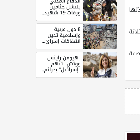
الدفاع المدني
ينتشل جثامين
تها
ورفات 19 شهيد...
8 دول عربية
اثة
وإسلامية تدين
انتهاكات إسرائ...
اصمة
"هيومن رايتس
ووتش" تتهم
"إسرائيل" بجرائم...