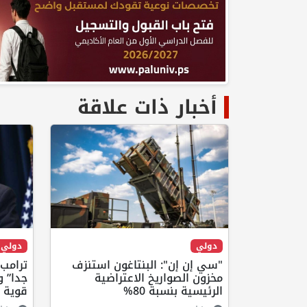
أخبار ذات علاقة
دولي
دولي
"سي إن إن": البنتاغون استنزف
ترامب:
مخزون الصواريخ الاعتراضية
جدا” و
الرئيسية بنسبة 80%
قوية ل