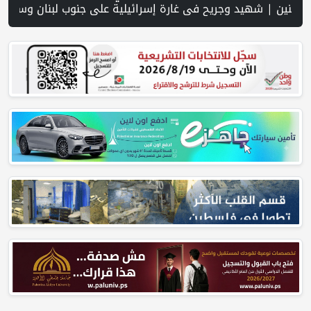
ر المفتوحة وفرص نجاحه في فلسطين. | خلال 300 يوم.. 4091 خرقا إسرائيليا لاتفاق غزة و1254 شهيدا | الدفاع المدني ينتشل جثامين ورفات 19 شهيداً في غزة من تحت أنقاض منزل لعائلة ويواصل البحث عن مفقودين | 8 دول عربية وإسلامية تدين انتهاكات إسرائيل في غزة وتحذر من نسف المسار السياسي | "هيومن رايتس ووتش" تتهم "إسرائيل" بجرائم حرب بعد اغتيال الصحفية آمال خليل في جنوب لبنان | طهران: مضيق هرمز سيظل مغلقا حتى تنتهي التهديدات ضد إ