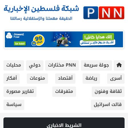
جولة سريعة
PNN مختارات
دولي
محليات
أسرى
رياضة
أقتصاد
منوعات
أفكار
ثقافة وفنون
متفرقات
تقارير مصورة
قالت اسرائيل
سياسة
الشريط الاخباري