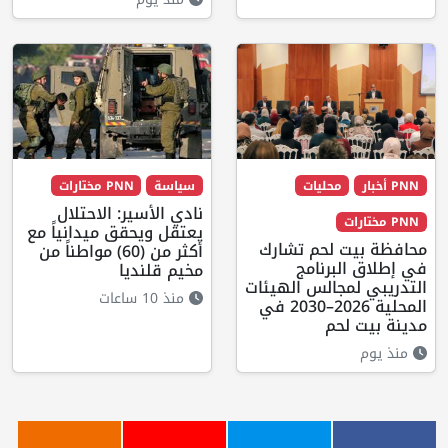
PNN أخبار
محليات
سياسة
PNN مختارات
نادي الأسير: الاحتلال
PNN مختارات
يعتقل ويحقق ميدانياً مع
محافظة بيت لحم تشارك
أكثر من (60) مواطناً من
في إطلاق البرنامج
مخيم قلنديا
التدريبي لمجالس الهيئات
منذ 10 ساعات
المحلية 2026–2030 في
مدينة بيت لحم
منذ يوم