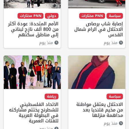
سياسة
PNN مختارات
دولي
PNN مختارات
إصابة شاب برصاص
الأمم المتحدة: عودة أكثر
الاحتلال في الرام شمال
من 800 ألف نازح لبناني
القدس
إلى مناطق سكنهم
منذ يوم
منذ يوم
سياسة
رياضة
الاحتلال يعتقل مواطنة
الاتحاد الفلسطيني
من مخيم قلنديا بعد
للشطرنج يختتم مشاركته
مداهمة منزلها
في البطولة العربية
للفئات العمرية
منذ يوم
منذ يوم