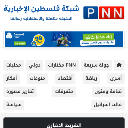
جولة سريعة
PNN مختارات
دولي
محليات
أسرى
رياضة
أقتصاد
منوعات
أفكار
ثقافة وفنون
متفرقات
تقارير مصورة
قالت اسرائيل
سياسة
الشريط الاخباري