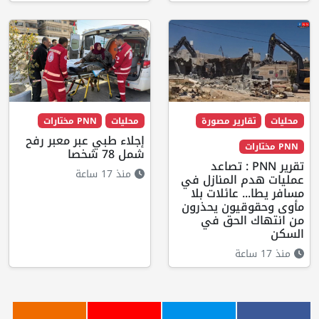
محليات
تقارير مصورة
محليات
PNN مختارات
إجلاء طبي عبر معبر رفح
PNN مختارات
شمل 78 شخصا
تقرير PNN : تصاعد
منذ 17 ساعة
عمليات هدم المنازل في
مسافر يطا... عائلات بلا
مأوى وحقوقيون يحذرون
من انتهاك الحق في
السكن
منذ 17 ساعة