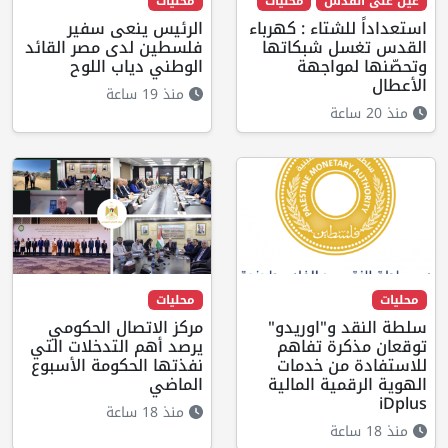
عينٌ على القدس
محليات
محليات
استعداداً للشتاء : كهرباء
الرئيس ينعى سفير
القدس تغسل شبكاتها
فلسطين لدى مصر القائد
وتحصّنها لمواجهة
الوطني دياب اللوح
الأعطال
منذ 19 ساعة
منذ 20 ساعة
محليات
محليات
سلطة النقد و"اوريدو"
مركز الاتصال الحكومي
توقعان مذكرة تفاهم
يرصد أهم التدخلات التي
للاستفادة من خدمات
نفذتها الحكومة الأسبوع
الهوية الرقمية المالية
الماضي
iDplus
منذ 18 ساعة
منذ 18 ساعة