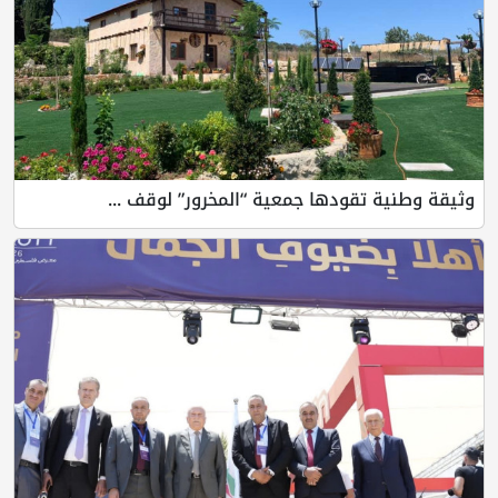
وثيقة وطنية تقودها جمعية “المخرور” لوقف ...