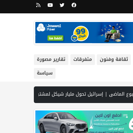
ثقافة وفنون
متفرقات
تقارير مصورة
سياسة
حقيق | الاحتلال يعقد جلسات لتثبيت الاعتقال الإداري بحق 45 أسيراً غداً | قصف وإطلاق نار إسرائيلي متواصل يستهدف النازحين في غزة | وزارة الثقافة في بيت لحم تنظّم حفل إشهار وتوقيع كتاب «حدّثني البرتقال فق