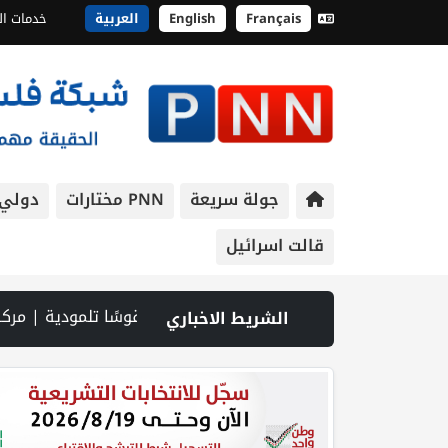
Français
English
العربية
خدمات ال
جولة سريعة
PNN مختارات
دولي
قالت اسرائيل
 الحكومي يرصد أهم التدخلات التي نفذتها الحكومة الأسبوع الماضي | إسرائيل تحول مليار شيكل لمشتريات أمنية "عاجلة وسرية" | وول ستريت جورنال: تفاهمات هرمز تكرّس نفوذا إيرانيا فعليا على المضيق | إعلام إسرائ
الشريط الاخباري