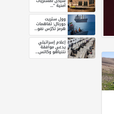
شيكل لمشتريات
أمنية "...
وول ستريت
جورنال: تفاهمات
هرمز تكرّس نفو...
إعلام إسرائيلي
يدعي موافقة
نتنياهو وكاتس...