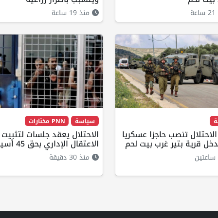
ة
منذ 19 ساعة
ة
سياسة
PNN مختارات
لاحتلال تنصب حاجزا عسكريا
الاحتلال يعقد جلسات لتثبيت
خل قرية بتير غرب بيت لحم
الاعتقال الإداري بحق 45 أسيراً غداً
ساعتين
منذ 30 دقيقة