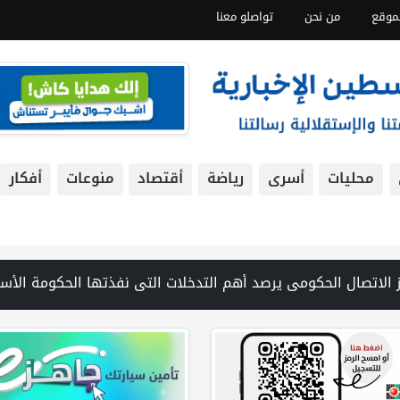
موقع
من نحن
تواصلو معنا
محليات
أسرى
رياضة
أقتصاد
منوعات
أفكار
يلي يدعي موافقة نتنياهو وكاتس سرا على إعمار شرق رفح | سلطة النقد و"اوريدو" توقعان مذكرة تفاهم للاستفادة من خدمات الهوية الرقمية المالية iDplus | كاتس يتبنى حملة تحريض على طاقم عربي في "رمبام" ويأمر بت