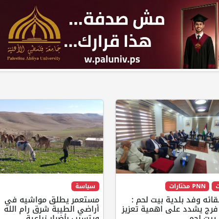
ت
PNN مختارات
سياسة
قائه وفد بلدية بيت لحم :
مستعمر يطلق مواشيه في
 فرج يشدد على اهمية تعزيز
أراضي الطيبة شرق رام الله
بيت لحم
ويتسبب بأضرار زراعية