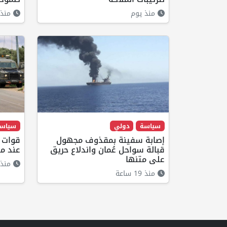
منذ يوم
منذ 21 ساع
سياسة
دولي
سياس
إصابة سفينة بمقذوف مجهول
قوات ا
قبالة سواحل عُمان واندلاع حريق
عند مد
على متنها
منذ 
منذ 19 ساعة