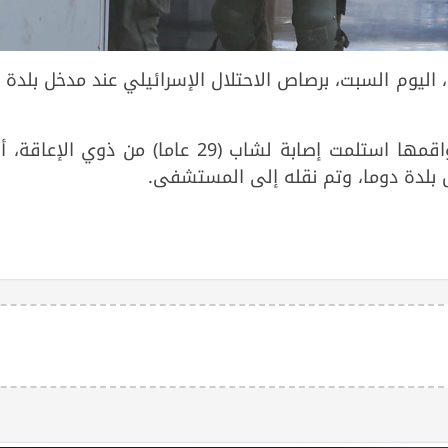
عاقة، اليوم السبت، برصاص الاحتلال الإسرائيلي عند مدخل بلدة 
وأفادت مصادر في الهلال الاحمر، بأن طواقمها استلمت إصابة لشاب (29 عاما) من ذوي 
 بلدة دوما، وتم نقله إلى المستشفى.