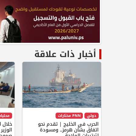
أخبار ذات علاقة
دولي
PNN مختارات
محليا
الحرب في الخليج | تقدم نحو
خلال ل
اتفاق بشأن هرمز.. ومسودة
الوزير
لترتيبات الملاحة
صمود 