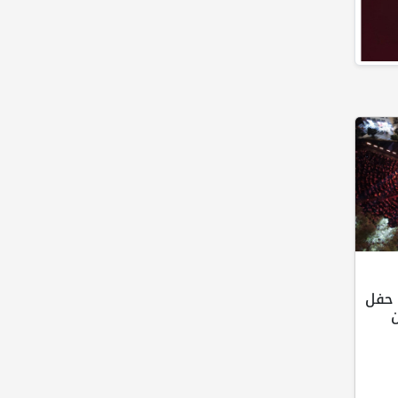
 حفل
ن