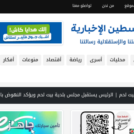
موقع
من نحن
تواصلو معنا
محليات
أسرى
رياضة
أقتصاد
منوعات
أفكار
يت لحم ويؤكد النهوض بالواقع السياحي والتنموي فيها | الإمارات: استهداف سفينة تابعة لـ”أدنوك” بصاروخ أثناء عبورها هرمز | الحرس الثوري: إعادة فتح مضيق هرمز لا تعتمد على