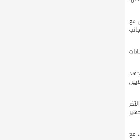
 مع
جانب
ابات
لجهد
قليدية لامتحان الثانوية العامة تكلف الوزارة سنويا نحو 10 ملايين
لآخر
هيز
ار من متعدد، مع