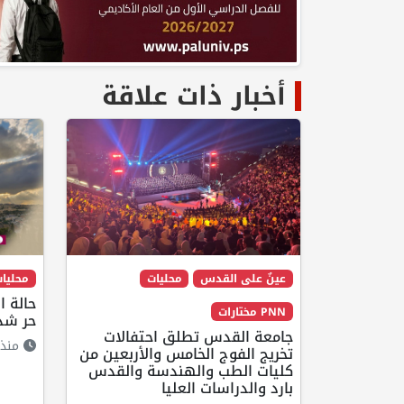
أخبار ذات علاقة
عينٌ على القدس
محليات
محليا
حالة 
PNN مختارات
حر شدي
جامعة القدس تطلق احتفالات
منذ 7 ساعا
تخريج الفوج الخامس والأربعين من
كليات الطب والهندسة والقدس
بارد والدراسات العليا