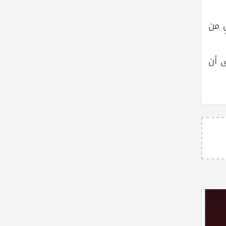
 من
ى أن