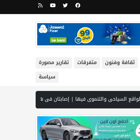
ثقافة وفنون
متفرقات
تقارير مصورة
سياسة
 المفاوضات مع عُمان | "محدث " غزة: شهيدان متأثران بإصابتيهما وارتفاع حصيلة ضحايا الإبادة إلى 73 ألفا و384 شهيدا | الجيش الإسرائيلي: اعتقال مشتبه به بعد اقتحام مركبة