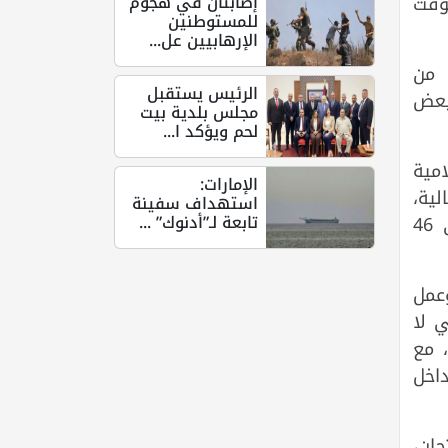
إصابتان في هجوم
وقت
للمستوطنين
الإرهابيين عل...
 من
الرئيس يستقبل
 بعض
مجلس بلدية بيت
لحم ويؤكد ا...
مية
الإمارات:
لية،
استهداف سفينة
تابعة لـ”أدنوك” ...
بالإضافة إلى طلبة قطاع غزة المتواجدين خارج الوطن، والبالغ عددهم 2000 طالب موزعين على 46
وعمل
ي لا
، مع
داخل
ان،