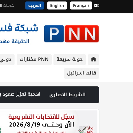
Français
English
العربية
خدمات ال
جولة سريعة
PNN مختارات
دولي
قالت اسرائيل
لحم | الرئيس يستقبل مجلس بلدية بيت لحم ويؤكد النهوض بالواقع السياحي والتنموي فيها | إصابتان في هجوم للمستوطنين الإرهابيين على بيت فوريك | الرئيس يستقبل مجلس بلدية ب
الشريط الاخباري