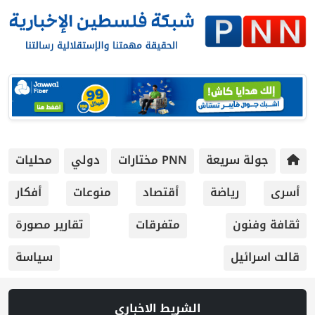
جولة سريعة
PNN مختارات
دولي
محليات
أسرى
رياضة
أقتصاد
منوعات
أفكار
ثقافة وفنون
متفرقات
تقارير مصورة
قالت اسرائيل
سياسة
الشريط الاخباري