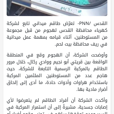
القدس /PNN- تعرّض طاقم ميداني تابع لشركة
كهرباء محافظة القدس لهجوم من قبل مجموعة
من المستوطنين، أثناء قيامه بمهمة عمل ميدانية
في ريف محافظة بيت لحم.
وأوضحت الشركة، أن الهجوم وقع في المنطقة
الواقعة بين قريتي أبو نجيم ووادي رحّال، خلال مرور
الطاقم بالمركبة الرسمية التابعة للشركة، حيث
هاجم عدد من المستوطنين الملثمين المركبة
باستخدام هراوات وأدوات حادة، ما أدى إلى إلحاق
أضرار مادية بها.
وأكدت الشركة أن أفراد الطاقم لم يتعرضوا لأي
إصابات جسدية، مشيرةً إلى أن استمرار المركبة في
السير وعدم توقفها ساهم في تجنب وقوع أضرار أو