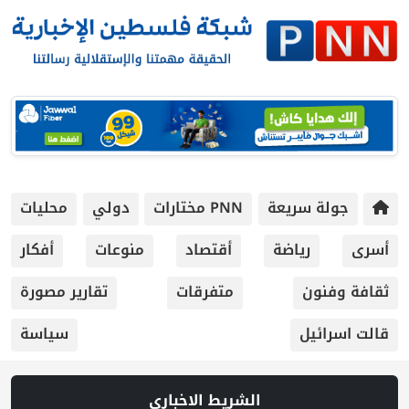
جولة سريعة
PNN مختارات
دولي
محليات
أسرى
رياضة
أقتصاد
منوعات
أفكار
ثقافة وفنون
متفرقات
تقارير مصورة
قالت اسرائيل
سياسة
الشريط الاخباري