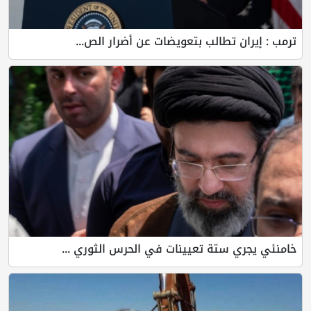
ترمب : إيران تطالب بتعويضات عن أضرار الص...
خامنئي يجري ستة تعيينات في الحرس الثوري ...