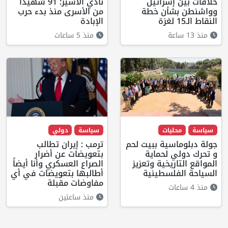
خلافات بين إسرائيل
نادي الأسير: 91 شهيدًا
وواشنطن بشأن خطة
من الأسرى منذ بدء حرب
النقاط الـ15 لغزة
الإبادة
منذ 13 ساعة
منذ 5 ساعات
سياسة
محليات
سياسة
دولي
جولة دبلوماسية ببيت لحم
ترمب : إيران تطالب
و تحرك دولي لحماية
بتعويضات عن أضرار
المواقع التاريخية وتعزيز
الصراع العسكري وأنا أيضاً
السياحة الفلسطينية
أطالبها بتعويضات في أي
مفاوضات مقبلة
منذ 4 ساعات
منذ ساعتين