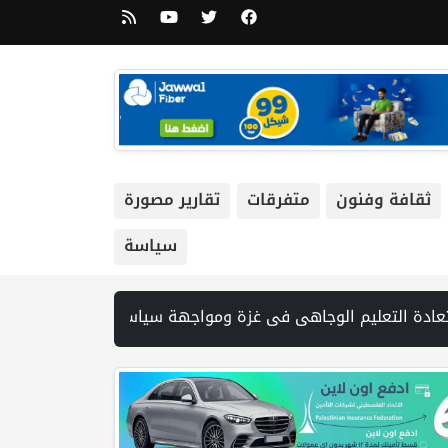
ثقافة وفنون
متفرقات
تقارير مصورة
سياسة
تيجي الأميركي يتراجع إلى أدنى مستوى منذ 1983 | خلال لقائه وفد بلدية بيت لحم : الوزير فرج يشدد على اهمية تعزيز صمود بيت لحم | الرئيس يستقبل مجلس بلدية بيت لحم ويؤكد النهوض بالواقع السياحي والتنموي فيها | إصابتان في هجوم للمستوطنين الإرهابيين على بيت فوريك | الرئيس يستقبل مج