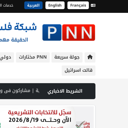
Français
English
العربية
خدمات ال
جولة سريعة
PNN مختارات
دولي
قالت اسرائيل
" يوصون بالعمل العاجل لاستعادة التعليم الوجاهي في غزة ومواجهة سياسة الإبادة | مسيحيو الضفة أمام موجة هجرة متصاعدة: الاحتلال والاستيطان يهددان بقاءهم | إصابة سفينة بمقذوف مجهول قبالة سواحل عُمان واندلاع حريق على متنها | 72 أمر هدم إسرائيليًا تهدد عشرات العائلات والمدرسة الو
الشريط الاخباري