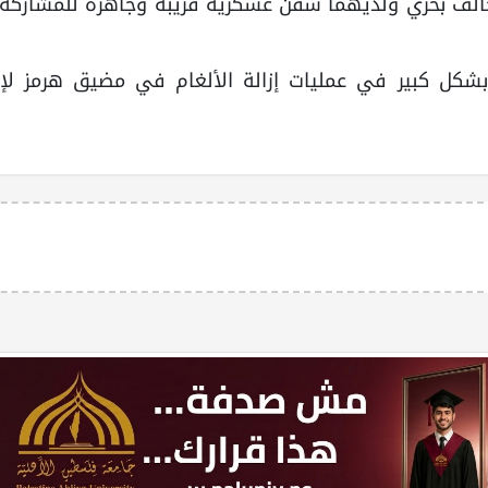
تحالف بحري ولديهما سفن عسكرية قريبة وجاهزة للمشاركة
شكل كبير في عمليات إزالة الألغام في مضيق هرمز لإع