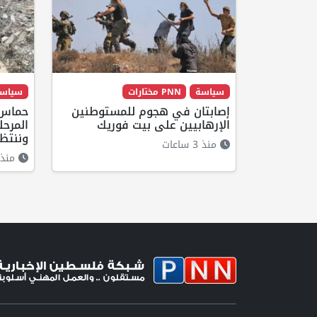
سياسة
PNN مختارات
سياس
إصابتان في هجوم للمستوطنين
حماس:
الإرهابيين على بيت فوريك
المرحل
وننتظر
منذ 3 ساعات
منذ 