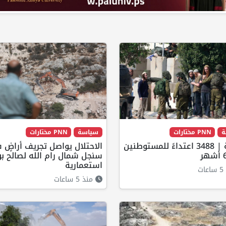
ة
PNN مختارات
سياسة
PNN مختارات
الضفة | 3488 اعتداءً للمستوطنين
الاحتلال يواصل تجريف أراضٍ 
سنجل شمال رام الله لصالح بؤ
استعمارية
ت
منذ 5 ساعات