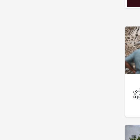
في
رة