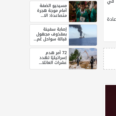
 في
مسيحيو الضفة
أمام موجة هجرة
متصاعدة: الا...
ادة
إصابة سفينة
بمقذوف مجهول
قبالة سواحل عُم...
72 أمر هدم
إسرائيليًا تهدد
عشرات العائلا...