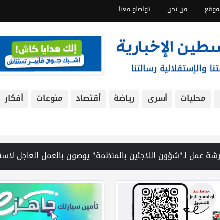
موقع
من نحن
تواصلو معنا
محليات
أسرى
رياضة
أقتصاد
منوعات
أفكار
حيدة في الولجة | نقابة الصحفيين الفلسطينيين تشارك في عرض فيلم "خلف السياج" بسفارة فلسطين في القاهرة | مستعمر يطلق مواشيه في أراضي الطيبة شرق رام الله ويتسبب بأضرار زراعية | حماس: مستعدون للانتقال إلى المرحلة الثانية من اتفاق غزة وننتظر التزام إسرائيل | احتياطي النفط الإسترا