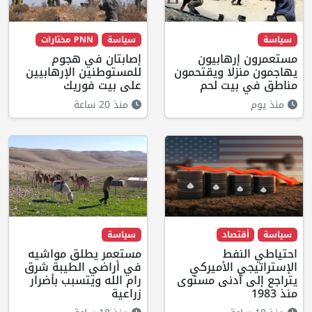
سياسة
سياسة
PNN مختارات
مستعمرون إرهابيون
إصابتان في هجوم
يهاجمون منزلا ويقتحمون
للمستوطنين الإرهابيين
مناطق في بيت لحم
على بيت فوريك
منذ يوم
منذ 20 ساعة
سياسة
أقتصاد
سياسة
احتياطي النفط
مستعمر يطلق مواشيه
الإستراتيجي الأميركي
في أراضي الطيبة شرق
يتراجع إلى أدنى مستوى
رام الله ويتسبب بأضرار
منذ 1983
زراعية