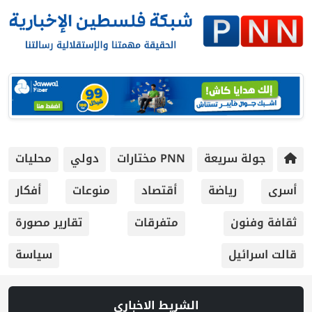
جولة سريعة
PNN مختارات
دولي
محليات
أسرى
رياضة
أقتصاد
منوعات
أفكار
ثقافة وفنون
متفرقات
تقارير مصورة
قالت اسرائيل
سياسة
الشريط الاخباري