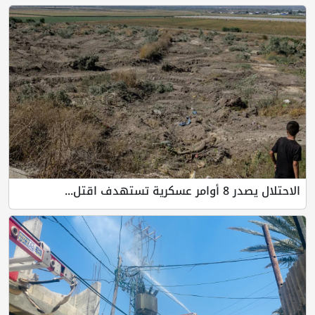
الاحتلال يصدر 8 أوامر عسكرية تستهدف اقتل...