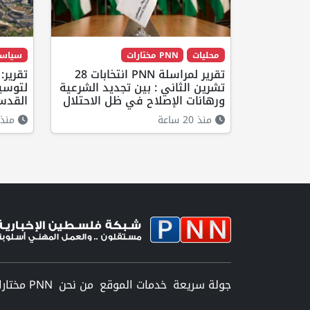
محليات
PNN مختارات
سياس
تقرير لمراسلة PNN انتخابات 28
تقرير
تشرين الثاني : بين تجديد الشرعية
لتوسيع
ورهانات الإصلاح في ظل الاحتلال
القدس
منذ 20 ساعة
منذ 13 ساع
جولة سريعة
خدمات الموقع
من نحن
PNN مختارات