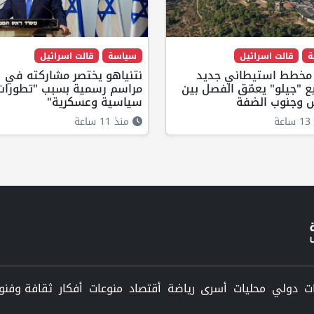
ة
قالت اسرائيل
سياسة
قالت اسرائيل
: مخطط استيطاني جديد
نتنياهو يختصر مشاركته في
 "جيلو" يعمّق الفصل بين
مراسم رسمية بسبب "تطورات
 وجنوب الضفة
سياسية وعسكرية"
ة
منذ 11 ساعة
دولي
محليات
أسرى
رياضة
أقتصاد
منوعات
أفكار
ثقافة وفنو