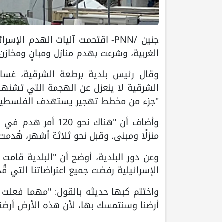
جنين /PNN- اقتحمت آليات الهدم ا
الغربية، وشرعت بهدم منازل ومبانٍ ومخازن
وقال رئيس بلدية برطعة الشرقية، غسان
الشرقية لا ينعزل عن الهجمة التي تشنها ا
"جزء من مخطط تهجير يستهدف الفلسطيني
منزلًا ومبنى. وقبل نحو ثلاثة أشهر، هُدمت
وعن دور البلدية، أوضح أن "البلدية قام
الإسرائيلية رفضت جميع اعتراضاتنا التي قُ
واختتم كبها حديثه بالقول: "مهما فعلت
أرضنا وسنتمسك بها، لأن هذه الأرض أرضنا