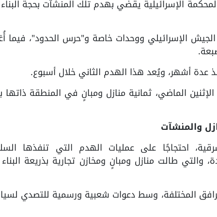
محكمة الإسرائيلية يقضي بهدم تلك المنشآت بحجة البناء
الجيش الإسرائيلي ووحدات خاصة و"حرس الحدود"، فيما أُ
بعة.
عدة أشهر، ويُعد هذا الهدم الثاني خلال أسبوع.
الإثنين الماضي، ثمانية منازل ومبانٍ في المنطقة ذاتها ب
زل والمنشآت
شرقية، احتجاجًا على عمليات الهدم التي تنفذها السل
، والتي طالت منازل ومبانٍ ومخازن تجارية بذريعة البناء
لمرافق المختلفة، وسط دعوات شعبية ورسمية للتصدي لسيا