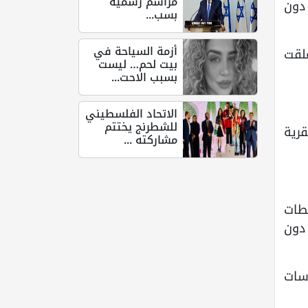
مراسم رسمية
 دون
بسب...
أزمة السياحة في
غلقت
بيت لحم… ليست
بسبب الاحت...
الاتحاد الفلسطيني
للشطرنج يختتم
قرية
مشاركته ...
طات
 دون
سات