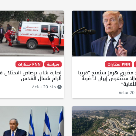
PNN مختارات
سياسة
PNN مختارات
 مضيق هرمز سيُفتح “قريبا
إصابة شاب برصاص الاحتلال 
إلا ستتعرض إيران لـ”ضربة
الرام شمال القدس
لغاية”
منذ 20 ساعة
ة