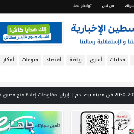
موقع
من نحن
تواصلو معنا
محليات
أسرى
رياضة
أقتصاد
منوعات
أفكار