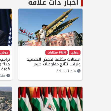
أخبار ذات علاقة
دولي
PNN مختارات
دولي
اتصالات مكثفة لخفض التصعيد
ترامب:
وترقب نتائج مفاوضات هرمز
جدا” و
قوية ل
منذ 21 ساعة
منذ 20 ساع