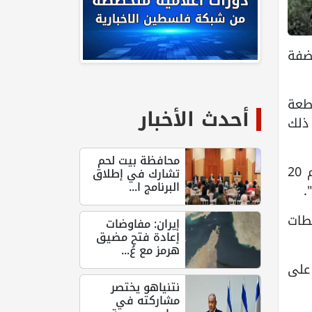
لضفة
طعة
أحدث الأخبار
 ذلك
محافظة بيت لحم
وأضاف أن "هناك نحو 120 أمر هدم في برطعة الشرقية، وقد وافقت المحكمة حتى الآن على هدم 20
تشارك في إطلاق
البرنامج ا...
.
لطات
إيران: مفاوضات
إعادة فتح مضيق
هرمز مع عُ...
على
نتنياهو يختصر
مشاركته في