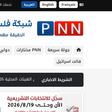
Français
English
العربية
خدمات ال
جولة سريعة
PNN مختارات
دولي
قالت اسرائيل
ة التجارة وبلدية الخضر ينظمون جولة باسواق الخضر لمرابة التزام التجار بشروط السلامة | الهيئة العامة للمدن الصناعية تنظم جولة في مدينة أريحا الصناعية الزراعية لتعزيز الاستثمارات | المحكمة العليا تجمد تحويل أموال للحريديين والمستوطنات صودق عليها بالكنيست | مصادر عبرية: مقتل جنديين وإصابة 7 آخرين بانفجار عبوة استهدفت قوة للاحتلال في جنوب لبنان | محافظ جنين يطلع ممثل الاتحاد الأوروبي على تصاعد انتهاكات الاحتلال والتوسع الاستعماري | الاحتلال يواصل اقتحام مخيم قلنديا ويعتدي على الصحفيين ويغلق عدة مداخل بالسواتر الترابية | الهجوم على بلدة تل: تحقيق الجيش الإسرائيلي يلمح إلى مقتل الجندي بنيران جنود أو مستوطنين | انطلاق اجتماع وزاري في عمان لبلورة موقف مشترك بشأن القدس | الطبيب الأسير حسام أبو صفية يتعرض لأعنف تعذيب إسرائيلي ومصاب بكسور في الصدر | يسرائيل هيوم: توقيع اتفاقية قانونية بشأن تحديد العلاقات بين الجيش الإسرائيلي وقوة الاستقرار الدولية | الأمم المتحدة: عودة أكثر من 800 ألف نازح لبناني إلى مناطق سكنهم
الشريط الاخباري