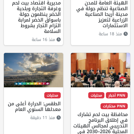
الهيئة العامة للمدن
مديرية اقتصاد بيت لحم
الصناعية تنظم جولة في
وغرفة التجارة وبلدية
مدينة أريحا الصناعية
الخضر ينظمون جولة
الزراعية لتعزيز
باسواق الخضر لمرابة
الاستثمارات
التزام التجار بشروط
السلامة
منذ 18 ساعة
منذ 16 ساعة
PNN أخبار
محليات
محليات
الطقس: الحرارة أعلى من
PNN مختارات
معدلها السنوي العام
محافظة بيت لحم تشارك
منذ 11 دقيقة
في إطلاق البرنامج
التدريبي لمجالس الهيئات
المحلية 2026–2030 في