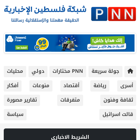
جولة سريعة
PNN مختارات
دولي
محليات
أسرى
رياضة
أقتصاد
منوعات
أفكار
ثقافة وفنون
متفرقات
تقارير مصورة
قالت اسرائيل
سياسة
الشريط الاخباري