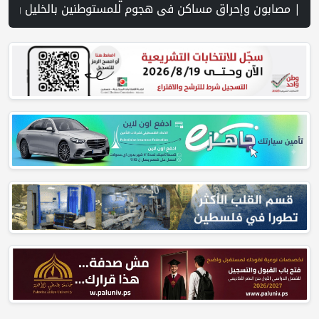
لها النهائية | نتنياهو يختصر مشاركته في مراسم رسمية بسبب "تطورات سياسية وعسكرية" | أزمة السياحة في بيت لحم… ليست بسبب الاحتلال وحده! بقلم اليس قيسية | الاتحاد الفلسطيني للشطرنج يختتم مشاركته في البطولة العربية للفئات العمرية | تقرير: مخطط استيطاني جديد لتوسيع "جيلو" يعمّق الفصل بين القدس وجنوب الضفة 