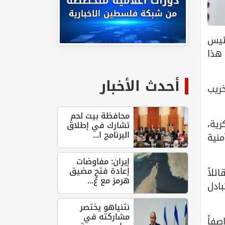
رئيس
 هذا
أحدث الأخبار
ريب
محافظة بيت لحم
رية،
تشارك في إطلاق
البرنامج ا...
منية
إيران: مفاوضات
إعادة فتح مضيق
ئلاً
هرمز مع عُ...
بادل
نتنياهو يختصر
مشاركته في
صفاً