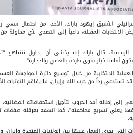
وزراء الإسرائيلي الأسبق إيهود باراك، الأحد، من احتمال سعي 
ض الانتخابات المقبلة، داعياً إلى التصدي لأي محاولة من
 الرسمية، قال باراك إنه يخشى أن يحاول نتنياهو "تخ
ن يكون أمامنا خيار سوى طرده بالعصي والحجارة".
العملية الانتخابية من خلال توسيع دائرة المواجهة العسك
 تستدعي رداً من حزب الله وإيران، ما يفاقم التوترات الأ
ي إلى إطالة أمد الحروب لتأجيل استحقاقاته القضائية، قا
 وقفها يعني تسريع محاكمته"، كما اتهمه بعرقلة صفقات ت
ة.
ت التي يجري العمل عليها بين الولايات المتحدة وإيران، وا