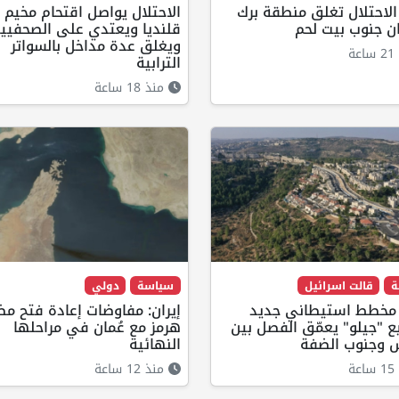
لاحتلال تغلق منطقة برك
الاحتلال يواصل اقتحام مخيم
ن جنوب بيت لحم
قلنديا ويعتدي على الصحفيي
ويغلق عدة مداخل بالسواتر
ة
الترابية
منذ 18 ساعة
ة
قالت اسرائيل
سياسة
دولي
: مخطط استيطاني جديد
إيران: مفاوضات إعادة فتح م
 "جيلو" يعمّق الفصل بين
هرمز مع عُمان في مراحلها
 وجنوب الضفة
النهائية
ة
منذ 12 ساعة