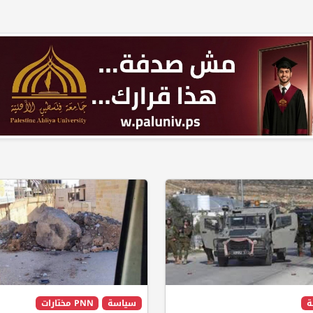
ة
سياسة
PNN مختارات