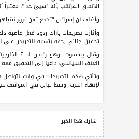
الاتفاق المرتقب بأنه "سيئ جداً"، معتبراً أن
وأضاف أن إسرائيل "تدفع ثمن غرور نتنياهو
وأثارت تصريحات باراك ردود فعل غاضبة دا
تحقيق جنائي بحقه بتهمة التحريض على ال
وقال بيسموت، وهو رئيس لجنة الخارجية
العنف السياسي، داعياً إلى التحقيق معه فو
وتأتي هذه التصريحات في وقت تتواصل فيه
لإنهاء الحرب، وسط تباين في المواقف حو
شارك هذا الخبر!