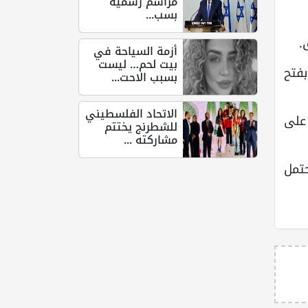
مراسم رسمية
بسب...
.
أزمة السياحة في
بيت لحم… ليست
بفتح
بسبب الاحت...
الاتحاد الفلسطيني
على
للشطرنج يختتم
مشاركته ...
حتمل