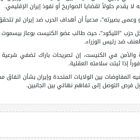
ه لا يقدم حلولاً لقضايا الصواريخ أو نفوذ إيران الإقليمي.
 وعمى بصيرته"، مدعياً أن أهداف الحرب ضد إيران لم تتحقق
خل حزب "الليكود"، حيث طالب عضو الكنيست بوعاز بيسموت 
عنف ضد رئيس الوزراء.
 والأمن في الكنيست، إن تصريحات باراك تضفي شرعية 
راً إذا ثبتت سلامته العقلية.
 المفاوضات بين الولايات المتحدة وإيران بشأن اتفاق م
ل فرص التوصل إلى تفاهم نهائي بين الجانبين.