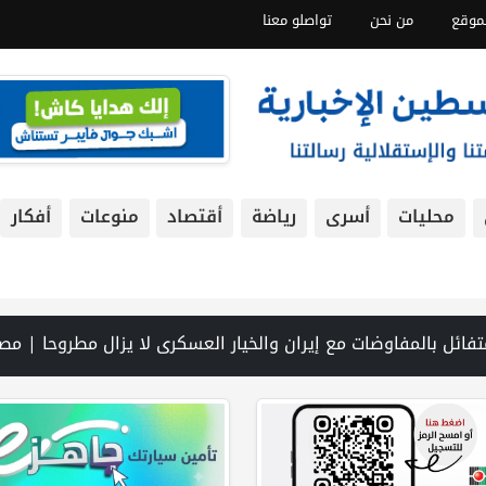
موقع
من نحن
تواصلو معنا
محليات
أسرى
رياضة
أقتصاد
منوعات
أفكار
ي مدينة بيت لحم | إيران: مفاوضات إعادة فتح مضيق هرمز مع عُمان في مراحلها النهائية | نتنياهو يختصر مشاركته في مراسم رسمية بسبب "تطورات سياسية وعسكرية" | أزمة السياحة في بيت لحم… ليست بسبب الاحتلال وحده! بقلم اليس قيسية | الاتحاد 