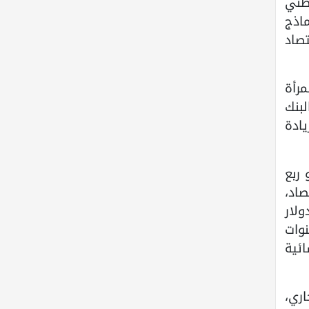
وطني
تأتي تكريماً لنماذج
صاد
رأة
بنك
ادة
نحو ربع
صاد،
سطين تبلغ نحو 150 مليون دولار
سنوات
ئية
اري،