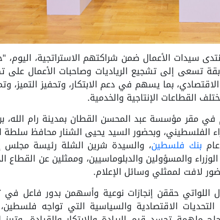
ين مع منتدى سيدات الأعمال ضمن شراكتهم الاستراتجية، اليوم، "ج
أعمال 2026"، وهي مسابقة تسعى إلى تشجيع الرياديات وصاحبات الأعمال على 
تصادي، بما يسهم في دعم الابتكار، وتحفيز التميز، وتم
تلف القطاعات الإنتاجية والخدمية.
 في مقر مؤسسة عبد المحسن القطان بمدينة رام الله، بر
 الفلسطيني، وبحضور السيد يحيى الشنار محافظ سلطة ال
 عام
بنك فلسطين
، والسيدة شرين الشلة رئيسة مجلس إد
الوزراء والمسؤولين والدبلوماسيين، وممثلين عن القطاع ا
ور لافت لممثلي وسائل الإعلام.
ل اللواتي حققن إنجازات نوعية وأسهمن بدور فاعل في تع
التحديات الاقتصادية والسياسية التي تواجه فلسطين، 
همة تجسد قيم الريادة والابتكار والقيادة، وتبرز ال