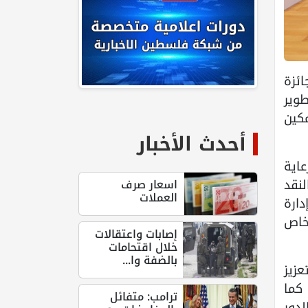
ائزة
تطوير
كين
أحدث الأخبار
عاية
نقد
اسعار صرف
العملات
ارة
لخاص
إصابات واعتقالات
خلال اقتحامات
بالضفة وا...
زيز
كما
ترامب: متفائل
دور