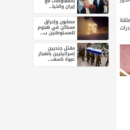
بالمفاوضات مع
إيران والخيا...
 متعلقة
مصابون وإحراق
مساكن في هجوم
درات
للمستوطنين ب...
مقتل جنديين
إسرائيليين بانفجار
عبوة ناسف...