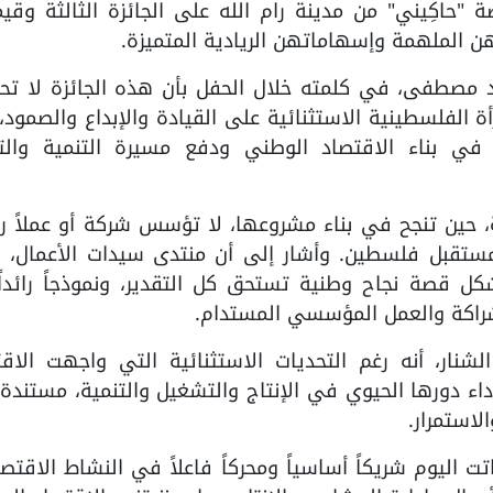
اكِيني" من مدينة رام الله على الجائزة الثالثة وقيم
مد مصطفى، في كلمته خلال الحفل بأن هذه الجائزة لا تح
ة الفلسطينية الاستثنائية على القيادة والإبداع والصمود،
 بناء الاقتصاد الوطني ودفع مسيرة التنمية والت
حين تنجح في بناء مشروعها، لا تؤسس شركة أو عملاً ريا
تقبل فلسطين. وأشار إلى أن منتدى سيدات الأعمال، و
كل قصة نجاح وطنية تستحق كل التقدير، ونموذجاً رائداً
لشراكة والعمل المؤسسي المستدام.
شنار، أنه رغم التحديات الاستثنائية التي واجهت الاقت
ء دورها الحيوي في الإنتاج والتشغيل والتنمية، مستندة
لاستمرار.
تت اليوم شريكاً أساسياً ومحركاً فاعلاً في النشاط الاقتص