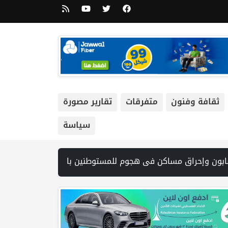
ثقافة وفنون
متفرقات
تقارير مصورة
سياسة
الفلسطيني للشطرنج يختتم مشاركته في البطولة العربية للفئات العمرية | تقرير: مخطط استيطاني جديد لتوسيع "جيلو" يعمّق الفصل بين القدس وجنوب الضفة | الصحة في غزة: 4 شهداء ومصاب خلال 24 ساعة وارتفاع الحصيلة الإجمالية إلى 73,381 شهيدا