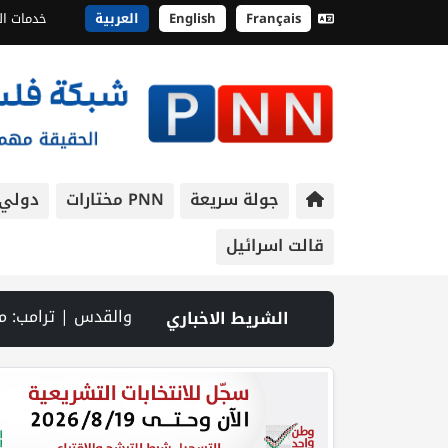
Français
English
العربية
خدمات ال
جولة سريعة
PNN مختارات
دولي
قالت اسرائيل
ساكن في هجوم للمستوطنين بالخليل وشرق نابلس | مقتل جنديين إسرائيليين بانفجار عبوة ناسفة جنوب لبنان | الطقس: الحرارة أعلى من معدلها السنوي العام | محافظة بيت لحم تشارك في إطلاق البرنامج التدريبي لمجالس الهيئات المحلية 2026–2030 ف
الشريط الاخباري