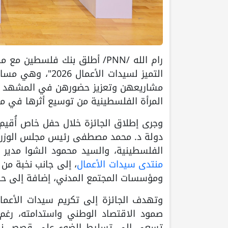
رام الله /PNN/ أطلق بنك فلسط
التميز لسيدات ال
مشاريعهن وتعزيز حضورهن في المشهد الاق
المرأة الفلسطينية من توسيع أثرها في مخ
وجرى إطلاق الجائزة خلال حفل خاص أُقيم
دولة د. محمد مصطفى رئيس مجلس الوزراء
الفلسطينية، والسيد محمود الشوا مدير
منتدى سيدات الأعمال
، إلى جانب نخبة من 
ومؤسسات المجتمع المدني، إضافة إلى حض
وتهدف الجائزة إلى تكريم سيدات الأعما
صمود الاقتصاد الوطني واستدامته، رغم 
تسعى إلى تسليط الضوء على قصص نجاح مل