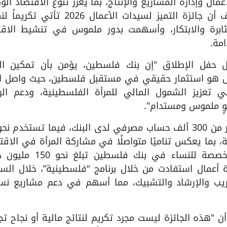
ال وإدارة المشاريع والإنتاج، بما يعزز تنوع الاقتصاد ال
ويرسخ قدرته على النمو والتكيف. وأضاف أن جائزة التميز لسيدات الأعمال 2026 
ثابرة والابتكار، وأسهمت بدور ملموس في تنشيط الاقت
مة.
ل حفل الإطلاق "إن بنك فلسطين، يؤمن بأن تمكين الم
ل هو استثمار حقيقي في مستقبل فلسطين، حيث واصل ال
تعزيز الشمول المالي للمرأة الفلسطينية، ودعم الري
حوٍ ملموس ومستدام".
وأشار الشوا إلى أن النساء تدير اليوم أكثر من 300 ألف حساب مصرفي لدى البنك، فيما تستخدم 
، بما يعكس تناميًا متواصلًا في مشاركة المرأة في الاقت
معرباً عن فخره بأن محفظة التمويل المخصصة للنساء في بنك فل
 أن أكثر من 25 ألف سيدة أعمال استفادت من خلال برنامج “فلسطينية”، خلال ال
ريب والإرشاد والتشبيك، مما أسهم في دعم مشاريع نسا
هذه الجائزة ليست مجرد تكريم لنتائج مالية أو نجاح تج