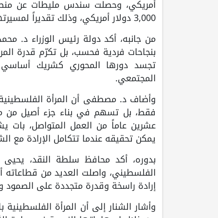
أمريكي، وحصلت سندس مليطات عن منصة "ح
3,000 دولار أمريكي، وذلك تقديراً لمسيرتهن الملهمة وإسهاماتهن الريادية المتميزة.
من جانبه، أكد دولة رئيس الوزراء د. مح
بنجاحات فردية فحسب، بل تكرّم قدرة المرأ
تجسد دورها المحوري كشريك أساسي في
المجتمعي.
وأضاف د. مصطفى أن المرأة الفلسطينية، 
فقط، بل تسهم في بناء جزء أصيل من مس
عشرين عاماً من العمل المتواصل، بات يش
يمكن تحقيقه عندما تتكامل الإرادة مع ا
بدوره، أكد محافظ سلطة النقد، يحيى ال
الفلسطيني، واصلت العديد من قطاعاته أدا
إرادة راسخة وقدرة متجددة على الصمود وا
وأشار الشنار إلى أن المرأة الفلسطينية با