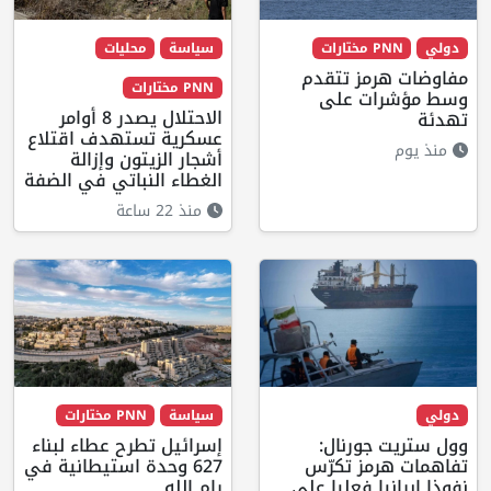
دولي
PNN مختارات
سياسة
محليات
مفاوضات هرمز تتقدم
PNN مختارات
وسط مؤشرات على
الاحتلال يصدر 8 أوامر
تهدئة
عسكرية تستهدف اقتلاع
منذ يوم
أشجار الزيتون وإزالة
الغطاء النباتي في الضفة
منذ 22 ساعة
دولي
سياسة
PNN مختارات
وول ستريت جورنال:
إسرائيل تطرح عطاء لبناء
تفاهمات هرمز تكرّس
627 وحدة استيطانية في
نفوذا إيرانيا فعليا على
رام الله