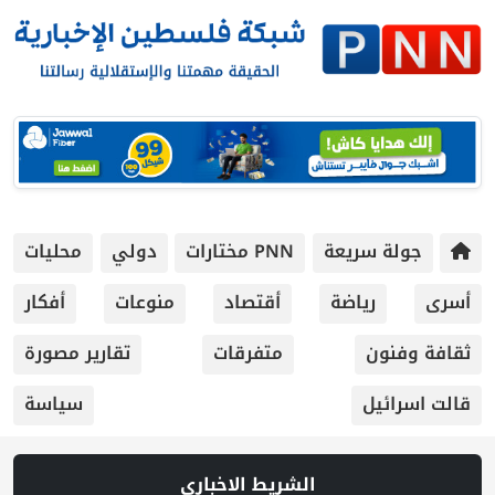
جولة سريعة
PNN مختارات
دولي
محليات
أسرى
رياضة
أقتصاد
منوعات
أفكار
ثقافة وفنون
متفرقات
تقارير مصورة
قالت اسرائيل
سياسة
الشريط الاخباري