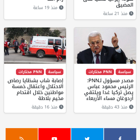
المضيق
منذ 19 ساعة
منذ 21 ساعة
سياسة
PNN مختارات
سياسة
PNN مختارات
مصدر مسؤول لـPNN:
إصابة شاب بشظايا رصاص
الرئيس محمود عباس
الاحتلال واعتقال خمسة
يصل تركيا غدا ويلتقي
مواطنين خلال اقتحام
أردوغان مساء الأربعاء
مخيم بلاطة
منذ 43 دقيقة
منذ 16 دقيقة