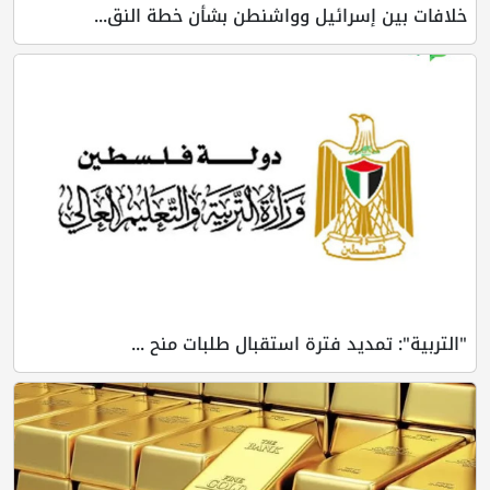
خلافات بين إسرائيل وواشنطن بشأن خطة النق...
"التربية": تمديد فترة استقبال طلبات منح ...