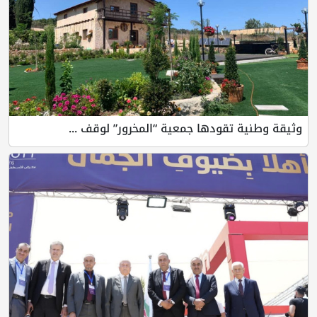
وثيقة وطنية تقودها جمعية “المخرور” لوقف ...