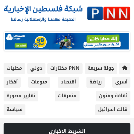
جولة سريعة
PNN مختارات
دولي
محليات
أسرى
رياضة
أقتصاد
منوعات
أفكار
ثقافة وفنون
متفرقات
تقارير مصورة
قالت اسرائيل
سياسة
الشريط الاخباري