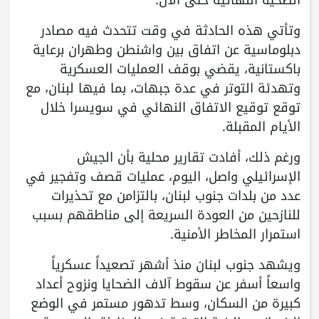
وتأتي هذه الحادثة في وقت تتحدث فيه مصادر
دبلوماسية عن اتفاق بين واشنطن وطهران برعاية
باكستانية، يقضي بوقف العمليات العسكرية
وتهدئة التوتر في عدة جبهات، بما فيها لبنان، مع
توقع توقيع الاتفاق النهائي في سويسرا خلال
الأيام المقبلة.
ورغم ذلك، أفادت تقارير محلية بأن الجيش
الإسرائيلي واصل، اليوم، عمليات قصف وتفجير في
عدد من بلدات جنوب لبنان، بالتزامن مع تحذيرات
للنازحين من العودة السريعة إلى مناطقهم بسبب
استمرار المخاطر الأمنية.
ويشهد جنوب لبنان منذ أشهر تصعيداً عسكرياً
واسعاً أسفر عن سقوط آلاف الضحايا ونزوح أعداد
كبيرة من السكان، وسط تدهور مستمر في الوضع