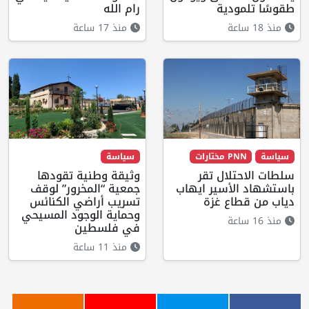
طقوسًا تلمودية
رام الله
منذ 18 ساعة
منذ 17 ساعة
سياسة
PNN مختارات
سياسة
سلطات الاحتلال تقر
وثيقة وطنية تقودها
باستشهاد الأسير ايهاب
جمعية “المخرور” لوقف
دياب من قطاع غزة
تسريب أراضي الكنائس
وحماية الوجود المسيحي
منذ 16 ساعة
في فلسطين
منذ 11 ساعة