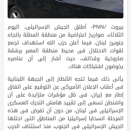
بيروت /PNN- أطلق الجيش الإسرائيلي، اليوم
الثلاثاء، صواريخ اعتراضية من منطقة المطلة باتجاه
جنوبيّ لبنان، فيما أعلن حزب الله استهداف تجمع
لقوات الاحتلال في محيط منطقة المعبر برشقة
صاروخية وقذائف، حيث أشار إلى أن عناصره
يخوضون اشتباكات هناك.
يأتي ذلك فيما تتجه الأنظار إلى الجبهة اللبنانية
في أعقاب الإعلان الأميركي عن التوقيع على اتفاق
إطار مع إيران، في ظل مؤشرات متزايدة على أن
واشنطن تسعى إلى تقييد هامش التحرك العسكري
الإسرائيلي في لبنان، من دون أن تفرض في هذه
المرحلة انسحابا إسرائيليا من المناطق التي احتلها
الجيش الإسرائيلي في الجنوب، منذ استئناف الحرب