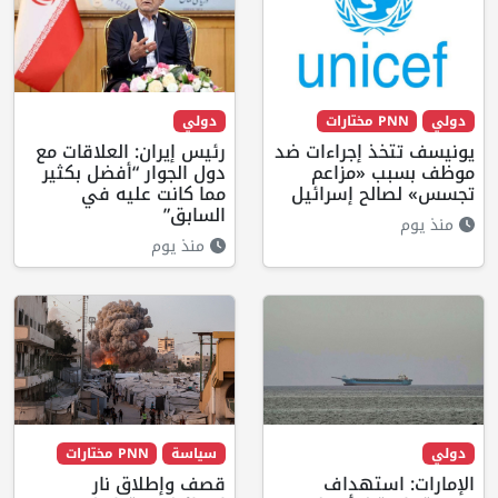
دولي
PNN مختارات
دولي
يونيسف تتخذ إجراءات ضد
رئيس إيران: العلاقات مع
موظف بسبب «مزاعم
دول الجوار “أفضل بكثير
تجسس» لصالح إسرائيل
مما كانت عليه في
السابق”
منذ يوم
منذ يوم
دولي
سياسة
PNN مختارات
الإمارات: استهداف
قصف وإطلاق نار