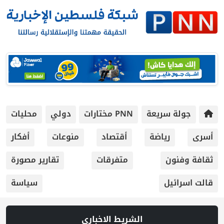
جولة سريعة
PNN مختارات
دولي
محليات
أسرى
رياضة
أقتصاد
منوعات
أفكار
ثقافة وفنون
متفرقات
تقارير مصورة
قالت اسرائيل
سياسة
الشريط الاخباري