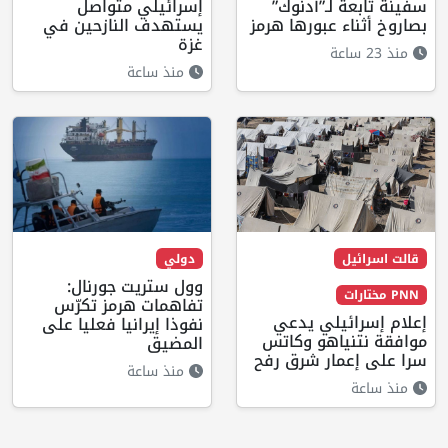
سفينة تابعة لـ”أدنوك”
إسرائيلي متواصل
بصاروخ أثناء عبورها هرمز
يستهدف النازحين في
غزة
منذ 23 ساعة
منذ ساعة
قالت اسرائيل
دولي
وول ستريت جورنال:
PNN مختارات
تفاهمات هرمز تكرّس
إعلام إسرائيلي يدعي
نفوذا إيرانيا فعليا على
موافقة نتنياهو وكاتس
المضيق
سرا على إعمار شرق رفح
منذ ساعة
منذ ساعة